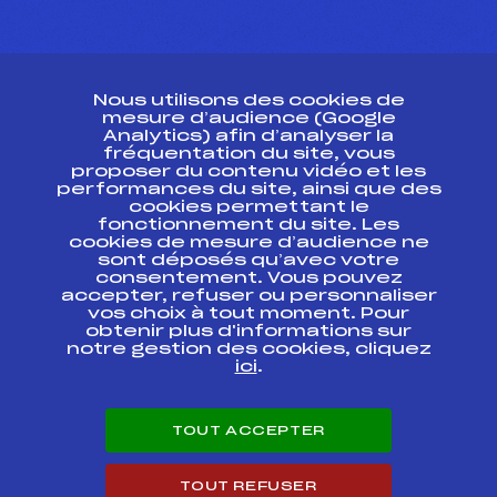
CONTACT
Nous utilisons des cookies de
ESPACE PRESSE
mesure d’audience (Google
Analytics) afin d’analyser la
fréquentation du site, vous
Ressources
proposer du contenu vidéo et les
performances du site, ainsi que des
Pass’Neige
cookies permettant le
Projet sportif fédéral
fonctionnement du site. Les
cookies de mesure d’audience ne
Projet de performance fédéral
sont déposés qu’avec votre
Antidopage
consentement. Vous pouvez
Pôle Développement, Formation, Suivi
accepter, refuser ou personnaliser
Scientifique
vos choix à tout moment. Pour
Listes ministérielles
obtenir plus d'informations sur
notre gestion des cookies, cliquez
Pôle vie de l’athlète
ici
.
Enseignement professionnel
Informatique et chronométrage
Circuits
TOUT ACCEPTER
Carrières
Développement des habiletés mentales
TOUT REFUSER