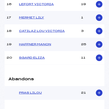
Pénalité appliquée :
230.0000
16
LEFORT VICTORIA
19
Catégorie :
U12
17
MERMET LILY
1
18
CATILAZ LOU VICTORIA
3
19
HAFFNER MANON
25
20
SGARD ELIZA
11
Abandons
PRAS LILOU
21