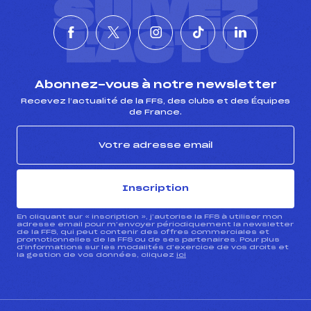
SUIVEZ
L'ACTU
Abonnez-vous à notre newsletter
Recevez l’actualité de la FFS, des clubs et des Équipes
de France.
Inscription
En cliquant sur « inscription », j’autorise la FFS à utiliser mon
adresse email pour m’envoyer périodiquement la newsletter
de la FFS, qui peut contenir des offres commerciales et
promotionnelles de la FFS ou de ses partenaires. Pour plus
d’informations sur les modalités d’exercice de vos droits et
la gestion de vos données, cliquez
ici