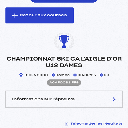
Retour aux courses
foi(s) le ski
CHAMPIONNAT SKI CA L'AIGLE D'OR
U12 DAMES
ISOLA 2000
Dames
08/02/25
GS
ACAF0091.FFS
Informations sur l’épreuve
JURY DE COMPÉTITION
Télécharger les résultats
Délégué Technique :
RAYBAUD PAUL (CA)