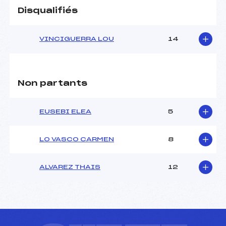
Disqualifiés
VINCIGUERRA LOU
14
Non partants
EUSEBI ELEA
5
LO VASCO CARMEN
8
ALVAREZ THAIS
12