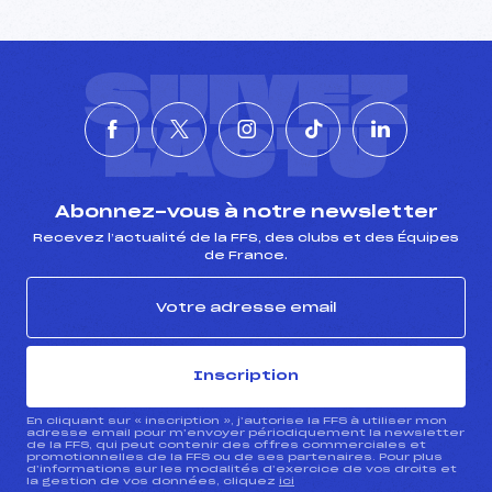
SUIVEZ
L'ACTU
Abonnez-vous à notre newsletter
Recevez l’actualité de la FFS, des clubs et des Équipes
de France.
Inscription
En cliquant sur « inscription », j’autorise la FFS à utiliser mon
adresse email pour m’envoyer périodiquement la newsletter
de la FFS, qui peut contenir des offres commerciales et
promotionnelles de la FFS ou de ses partenaires. Pour plus
d’informations sur les modalités d’exercice de vos droits et
la gestion de vos données, cliquez
ici