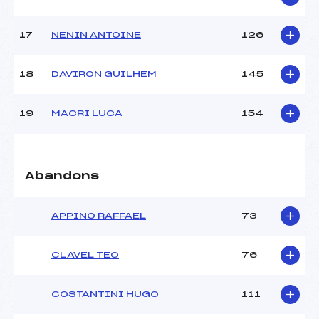
Pénalité appliquée :
101.2200
Catégorie :
U18->Mas
17
NENIN ANTOINE
126
18
DAVIRON GUILHEM
145
19
MACRI LUCA
154
Abandons
APPINO RAFFAEL
73
CLAVEL TEO
76
COSTANTINI HUGO
111