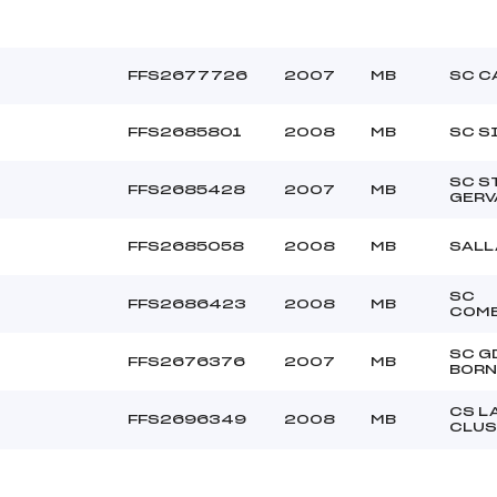
FFS2677726
2007
MB
SC C
FFS2685801
2008
MB
SC S
SC S
FFS2685428
2007
MB
GERV
FFS2685058
2008
MB
SALL
SC
FFS2686423
2008
MB
COM
SC G
FFS2676376
2007
MB
BOR
CS L
FFS2696349
2008
MB
CLUS