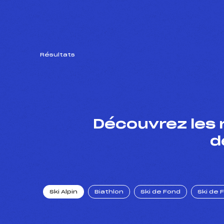
Résultats
Découvrez les 
d
Ski Alpin
Biathlon
Ski de Fond
Ski de 