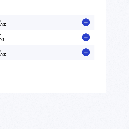
A
AZ
T
AI
A
AZ