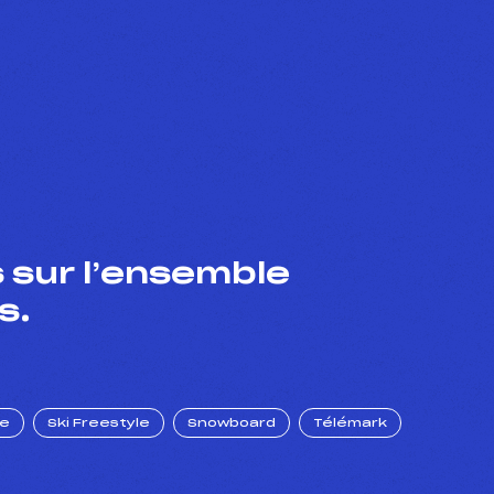
 sur l’ensemble
s.
ue
Ski Freestyle
Snowboard
Télémark