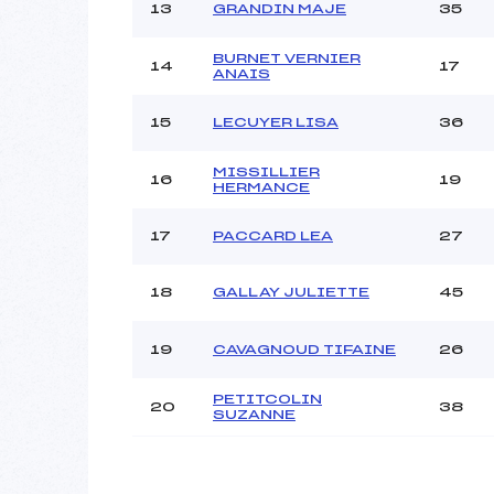
13
GRANDIN MAJE
35
BURNET VERNIER
14
17
ANAIS
15
LECUYER LISA
36
MISSILLIER
16
19
HERMANCE
17
PACCARD LEA
27
18
GALLAY JULIETTE
45
19
CAVAGNOUD TIFAINE
26
PETITCOLIN
20
38
SUZANNE