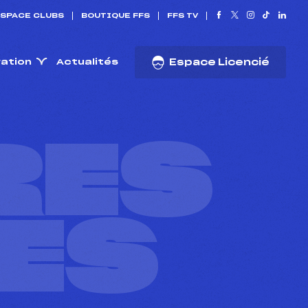
SPACE CLUBS
BOUTIQUE FFS
FFS TV
ration
Actualités
Espace Licencié
RES
ES