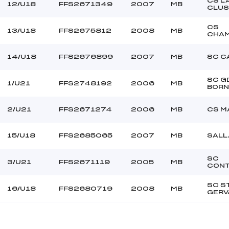
CS L
12/U18
FFS2671349
2007
MB
CLUS
CS
13/U18
FFS2675812
2008
MB
CHA
14/U18
FFS2676899
2007
MB
SC C
SC G
1/U21
FFS2748192
2006
MB
BOR
2/U21
FFS2671274
2006
MB
CS M
15/U18
FFS2685065
2007
MB
SALL
SC
3/U21
FFS2671119
2005
MB
CONT
SC S
16/U18
FFS2680719
2008
MB
GERV