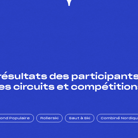
résultats des participants
es circuits et compétition
Fond Populaire
Rollerski
Saut à Ski
Combiné Nordiq