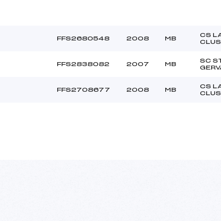
CS L
FFS2680548
2008
MB
CLUS
SC S
FFS2838082
2007
MB
GERV
CS L
FFS2708677
2008
MB
CLUS