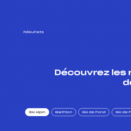
Résultats
Découvrez les 
d
Ski Alpin
Biathlon
Ski de Fond
Ski de 