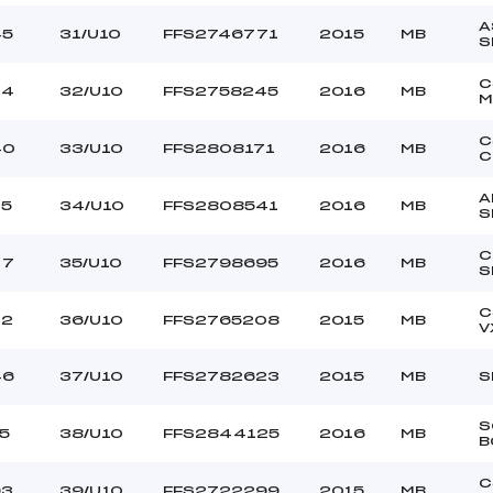
A
45
31/U10
FFS2746771
2015
MB
S
C
24
32/U10
FFS2758245
2016
MB
M
C
40
33/U10
FFS2808171
2016
MB
C
A
25
34/U10
FFS2808541
2016
MB
S
C
77
35/U10
FFS2798695
2016
MB
S
C
72
36/U10
FFS2765208
2015
MB
V
46
37/U10
FFS2782623
2015
MB
S
S
5
38/U10
FFS2844125
2016
MB
B
C
93
39/U10
FFS2722299
2015
MB