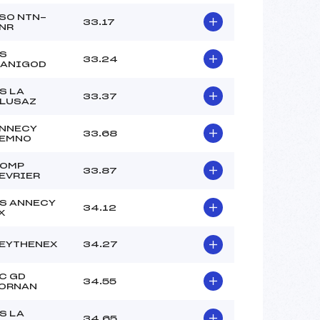
SO NTN-
33.17
NR
S
33.24
ANIGOD
S LA
33.37
LUSAZ
NNECY
33.68
EMNO
OMP
33.87
EVRIER
S ANNECY
34.12
X
EYTHENEX
34.27
C GD
34.55
ORNAN
S LA
34.65