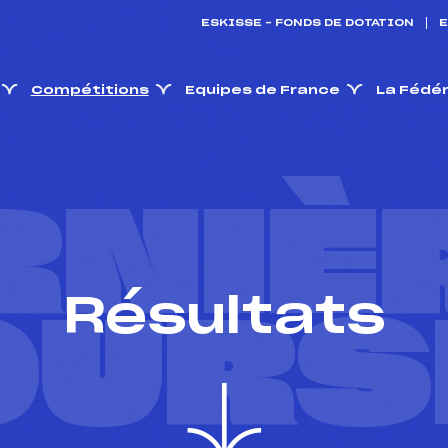
ESKISSE – FONDS DE DOTATION
E
Compétitions
Equipes de France
La Fédé
RNIÈ
Résultats
OURS