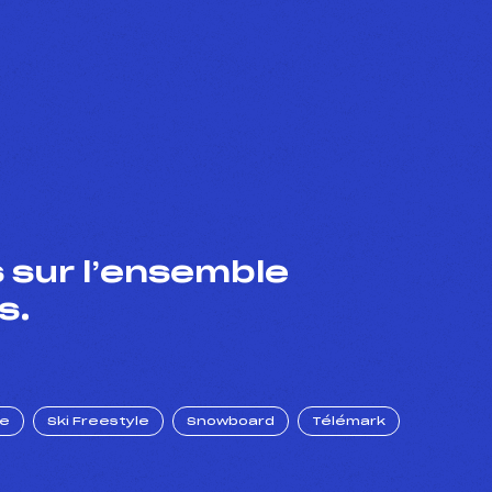
 sur l’ensemble
s.
ue
Ski Freestyle
Snowboard
Télémark