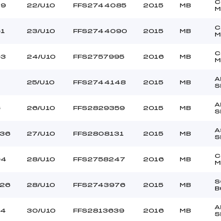
C
29
22/U10
FFS2744085
2015
MB
M
C
1
23/U10
FFS2744090
2015
MB
M
C
63
24/U10
FFS2757995
2016
MB
M
A
25/U10
FFS2744148
2015
MB
S
A
6
26/U10
FFS2829359
2015
MB
S
A
136
27/U10
FFS2808131
2015
MB
S
C
94
28/U10
FFS2758247
2016
MB
M
S
126
28/U10
FFS2743976
2015
MB
B
A
74
30/U10
FFS2813639
2016
MB
S