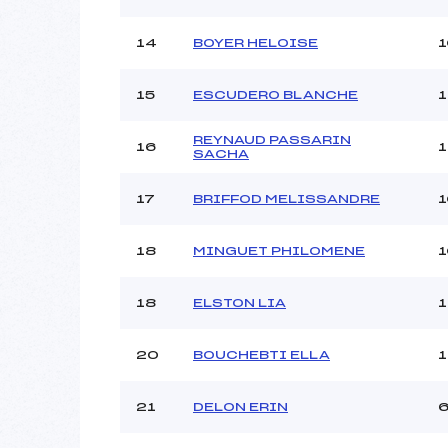
14
BOYER HELOISE
15
ESCUDERO BLANCHE
REYNAUD PASSARIN
16
1
SACHA
17
BRIFFOD MELISSANDRE
18
MINGUET PHILOMENE
18
ELSTON LIA
1
20
BOUCHEBTI ELLA
1
21
DELON ERIN