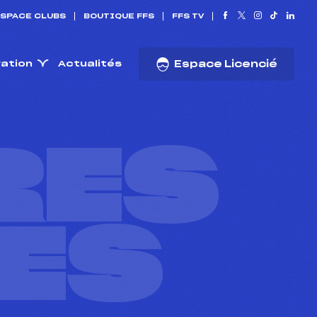
SPACE CLUBS
BOUTIQUE FFS
FFS TV
ration
Actualités
Espace Licencié
RES
ES