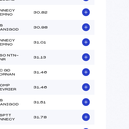
NNECY
30.82
EMNO
S
30.98
ANIGOD
NNECY
31.01
EMNO
SO NTN-
31.13
NR
C GD
31.46
ORNAN
OMP
31.46
EVRIER
S
31.51
ANIGOD
SPTT
31.78
NNECY