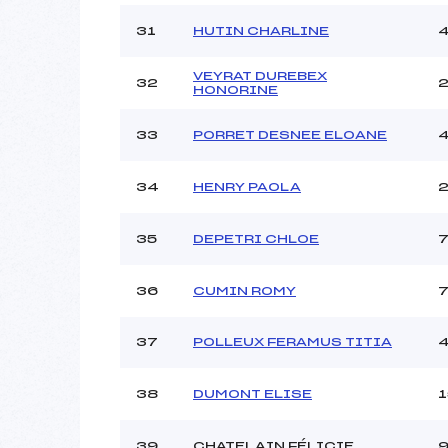
31
HUTIN CHARLINE
VEYRAT DUREBEX
32
HONORINE
33
PORRET DESNEE ELOANE
34
HENRY PAOLA
35
DEPETRI CHLOE
36
CUMIN ROMY
37
POLLEUX FERAMUS TITIA
38
DUMONT ELISE
1
39
CHATELAIN FÉLICIE