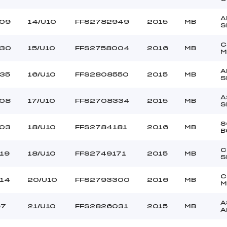
A
109
14/U10
FFS2782949
2015
MB
S
C
130
15/U10
FFS2758004
2016
MB
M
A
35
16/U10
FFS2808550
2015
MB
S
A
108
17/U10
FFS2708334
2015
MB
S
S
103
18/U10
FFS2784181
2016
MB
B
C
19
18/U10
FFS2749171
2015
MB
S
C
14
20/U10
FFS2793300
2016
MB
M
A
67
21/U10
FFS2826031
2015
MB
A