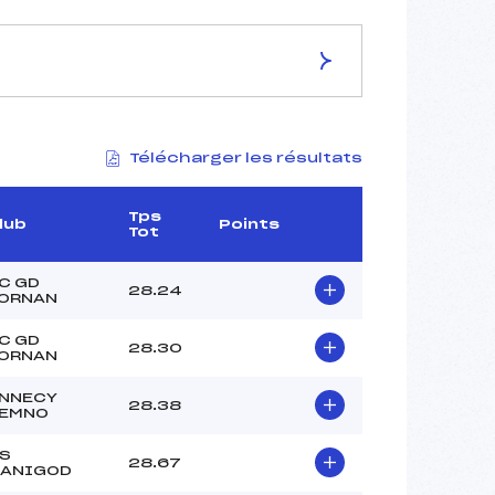
ES DE LA PISTE
Télécharger les résultats
L'ETALE
1455
1305
Tps
lub
Points
Tot
150
3794/01/20
C GD
28.24
ORNAN
C GD
28.30
ORNAN
–
–
NNECY
28.38
EMNO
–
–
S
28.67
ANIGOD
–