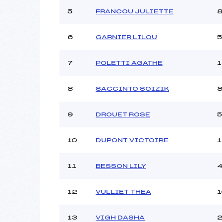
Ouvreurs C :
GENAND 
5
FRANCOU JULIETTE
Ouvreurs D :
Ouvreurs E :
6
GARNIER LILOU
Météo :
Neige :
7
POLETTI AGATHE
8
SACCINTO SOIZIK
Pénalité appliquée :
Catégorie :
9
DROUET ROSE
10
DUPONT VICTOIRE
11
BESSON LILY
12
VULLIET THEA
13
VIGH DASHA