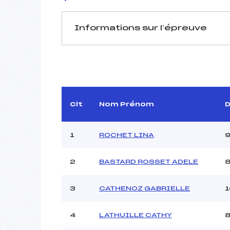
Informations sur l’épreuve
JURY DE COMPÉTITION
Délégué Technique :
PERILL
Arbitre :
TO
Clt
Nom Prénom
Assistant :
Dir. Epreuve :
AN
1
ROCHET LINA
MANCHE 1
2
BASTARD ROSSET ADELE
Nombre de portes :
Heure de départ :
3
CATHENOZ GABRIELLE
Traceur :
ANTHOI
4
LATHUILLE CATHY
Ouvreurs A :
MISS
Ouvreurs B :