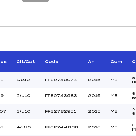
CARACTÉRISTIQU
AT-BOITEUX MATHIEU
Piste :
(MB)
Altitude départ :
URNIER LAURENT (MB)
Altitude arrivée :
Dos
Clt/Cat
Code
An
Com
C
–
Dénivelé :
GUENOT LIONEL (MB)
Homologation :
S
92
1/U10
FFS2743974
2015
MB
B
MANCHE 2
S
89
2/U10
FFS2743983
2015
MB
B
21
Nombre de portes :
12:20
Heure de départ :
A
107
3/U10
FFS2782951
2015
MB
S
NE-MILHOMME KEVIN
Traceur :
(MB)
Ouvreurs A :
C
85
4/U10
FFS2744086
2015
MB
ILLIER GASPARD (MB)
M
Ouvreurs B :
PESSEY TIMOTHE (MB)