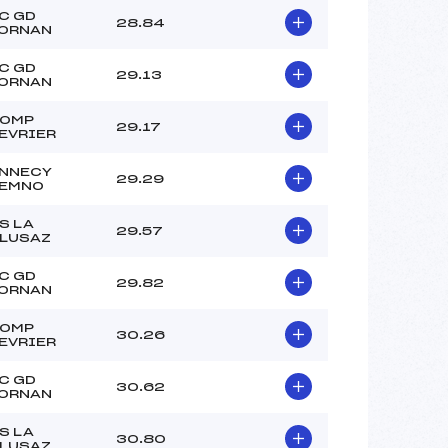
–
C GD
28.84
–
ORNAN
–
C GD
 :
–
29.13
ORNAN
 :
–
OMP
29.17
EVRIER
NNECY
29.29
EMNO
S LA
29.57
LUSAZ
C GD
29.82
ORNAN
OMP
30.26
EVRIER
C GD
30.62
ORNAN
S LA
30.80
LUSAZ