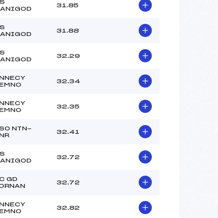
S
31.85
ANIGOD
S
31.88
ANIGOD
S
32.29
ANIGOD
NNECY
32.34
EMNO
NNECY
32.35
EMNO
SO NTN-
32.41
NR
S
32.72
ANIGOD
C GD
32.72
ORNAN
NNECY
32.82
EMNO