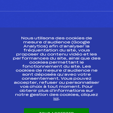
CONTACT
Nous utilisons des cookies de
ESPACE PRESSE
mesure d’audience (Google
Analytics) afin d’analyser la
fréquentation du site, vous
Ressources
proposer du contenu vidéo et les
performances du site, ainsi que des
Pass’Neige
cookies permettant le
Projet sportif fédéral
fonctionnement du site. Les
cookies de mesure d’audience ne
Projet de performance fédéral
sont déposés qu’avec votre
Antidopage
consentement. Vous pouvez
Pôle Développement, Formation, Suivi
accepter, refuser ou personnaliser
Scientifique
vos choix à tout moment. Pour
Listes ministérielles
obtenir plus d'informations sur
notre gestion des cookies, cliquez
Pôle vie de l’athlète
ici
.
Enseignement professionnel
Informatique et chronométrage
Circuits