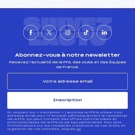
SUIVEZ
L'ACTU
Abonnez-vous à notre newsletter
Recevez l’actualité de la FFS, des clubs et des Équipes
de France.
Inscription
En cliquant sur « inscription », j’autorise la FFS à utiliser mon
adresse email pour m’envoyer périodiquement la newsletter
de la FFS, qui peut contenir des offres commerciales et
promotionnelles de la FFS ou de ses partenaires. Pour plus
d’informations sur les modalités d’exercice de vos droits et
la gestion de vos données, cliquez
ici