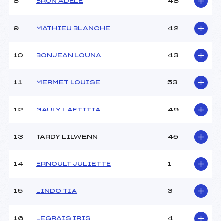
8
BRUN ADELE
48
Ouvreurs D :
ZEZYULINSKIY (SA)
Ouvreurs E :
–
Météo :
–
9
MATHIEU BLANCHE
42
Neige :
–
10
BONJEAN LOUNA
43
MANCHE 2
11
MERMET LOUISE
53
Nombre de portes :
17
Heure de départ :
11H15
Traceur :
CARRARA (SA)
12
GAULY LAETITIA
49
Ouvreurs A :
YVINEC (SA)
Ouvreurs B :
GILLET (SA)
13
TARDY LILWENN
45
Ouvreurs C :
TARDY (SA)
Ouvreurs D :
ZEZYULINSKIY (SA)
Ouvreurs E :
–
14
ERNOULT JULIETTE
1
Température départ :
–
Température arrivée :
–
15
LINDO TIA
3
Pénalité appliquée :
–
16
LEGRAIS IRIS
4