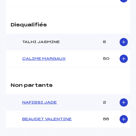
Catégorie :
U8+U10
Disqualifiés
TALHI JASMINE
5
CALIME MARGAUX
50
Non partants
NAFISSI JADE
2
BEAUDET VALENTINE
55