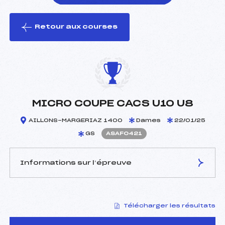
Retour aux courses
foi(s) le ski
MICRO COUPE CACS U10 U8
AILLONS-MARGERIAZ 1400
Dames
22/01/25
GS
ASAF0421
Informations sur l’épreuve
JURY DE COMPÉTITION
Télécharger les résultats
Délégué Technique :
REMANDET ROBERT (SA)
Arbitre :
AUMONT LOUISE (SA)