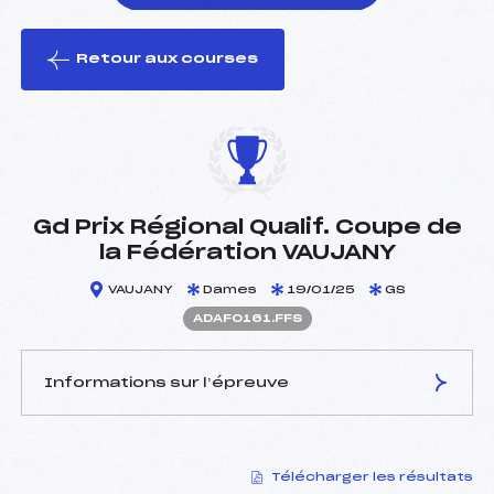
Retour aux courses
foi(s) le ski
Gd Prix Régional Qualif. Coupe de
la Fédération VAUJANY
VAUJANY
Dames
19/01/25
GS
ADAF0161.FFS
Informations sur l’épreuve
JURY DE COMPÉTITION
Télécharger les résultats
Délégué Technique :
LAFAY BERNARD (DA)