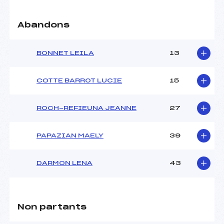
Pénalité appliquée :
96.5100
Catégorie :
U16
Abandons
BONNET LEILA
13
COTTE BARROT LUCIE
15
ROCH-REFIEUNA JEANNE
27
PAPAZIAN MAELY
39
DARMON LENA
43
Non partants