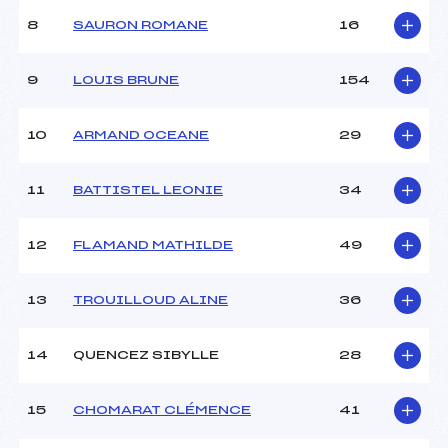
Ouvreurs C :
–
8
SAURON ROMANE
16
Ouvreurs D :
–
Ouvreurs E :
–
Météo :
–
9
LOUIS BRUNE
154
Neige :
–
10
ARMAND OCEANE
29
MANCHE 2
11
BATTISTEL LEONIE
34
Nombre de portes :
35
Heure de départ :
13h20
Traceur :
GIRAUD (DA)
12
FLAMAND MATHILDE
49
Ouvreurs A :
PRIBISE (DA)
Ouvreurs B :
–
13
TROUILLOUD ALINE
36
Ouvreurs C :
–
Ouvreurs D :
–
Ouvreurs E :
–
14
QUENCEZ SIBYLLE
28
Température départ :
–
Température arrivée :
–
15
CHOMARAT CLÉMENCE
41