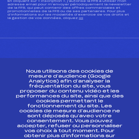
En cliquant sur « inscription », j’autorise la FFS à utiliser mon
adresse email pour m’envoyer périodiquement la newsletter
de la FFS, qui peut contenir des offres commerciales et
promotionnelles de la FFS ou de ses partenaires. Pour plus
d’informations sur les modalités d’exercice de vos droits et
la gestion de vos données, cliquez
ici
CONTACT
Nous utilisons des cookies de
ESPACE PRESSE
mesure d’audience (Google
Analytics) afin d’analyser la
fréquentation du site, vous
Ressources
proposer du contenu vidéo et les
performances du site, ainsi que des
Pass’Neige
cookies permettant le
Projet sportif fédéral
fonctionnement du site. Les
cookies de mesure d’audience ne
Projet de performance fédéral
sont déposés qu’avec votre
Antidopage
consentement. Vous pouvez
Pôle Développement, Formation, Suivi
accepter, refuser ou personnaliser
Scientifique
vos choix à tout moment. Pour
Listes ministérielles
obtenir plus d'informations sur