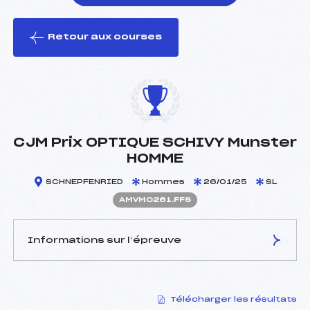
Retour aux courses
foi(s) le ski
CJM Prix OPTIQUE SCHIVY Munster
HOMME
SCHNEPFENRIED
Hommes
26/01/25
SL
AMVM0261.FFS
Informations sur l’épreuve
JURY DE COMPÉTITION
Télécharger les résultats
Délégué Technique :
RUDLOFF CLAUDE (MV)