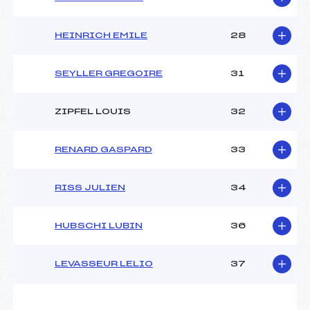
Pénalité appliquée :
126.0800
Catégorie :
U16
HEINRICH EMILE
28
SEYLLER GREGOIRE
31
ZIPFEL LOUIS
32
RENARD GASPARD
33
RISS JULIEN
34
HUBSCHI LUBIN
36
LEVASSEUR LELIO
37