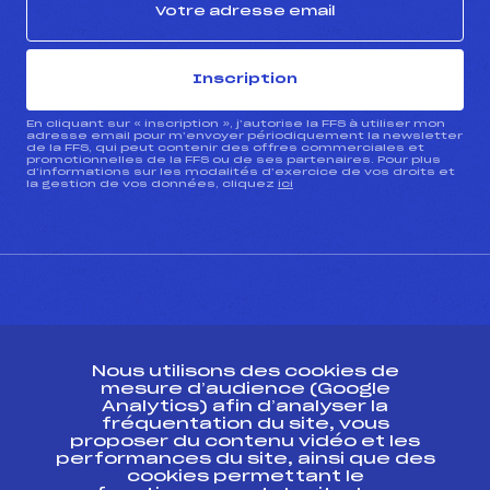
Inscription
En cliquant sur « inscription », j’autorise la FFS à utiliser mon
adresse email pour m’envoyer périodiquement la newsletter
de la FFS, qui peut contenir des offres commerciales et
promotionnelles de la FFS ou de ses partenaires. Pour plus
d’informations sur les modalités d’exercice de vos droits et
la gestion de vos données, cliquez
ici
CONTACT
Nous utilisons des cookies de
ESPACE PRESSE
mesure d’audience (Google
Analytics) afin d’analyser la
fréquentation du site, vous
Ressources
proposer du contenu vidéo et les
performances du site, ainsi que des
Pass’Neige
cookies permettant le
Projet sportif fédéral