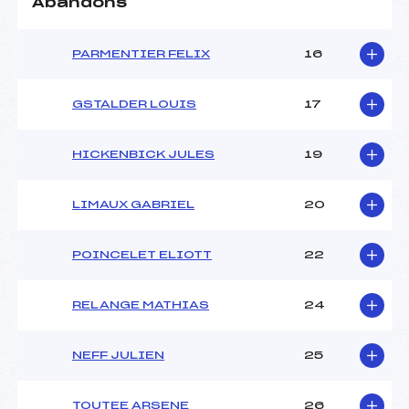
Abandons
Ouvreurs C :
–
Ouvreurs D :
–
Ouvreurs E :
–
PARMENTIER FELIX
16
Météo :
–
Neige :
–
GSTALDER LOUIS
17
MANCHE 2
HICKENBICK JULES
19
Nombre de portes :
53
Heure de départ :
12h20
LIMAUX GABRIEL
20
Traceur :
KLING (MV)
Ouvreurs A :
HAUSSMANN (MV)
POINCELET ELIOTT
22
Ouvreurs B :
LAMARD (MV)
Ouvreurs C :
–
Ouvreurs D :
–
RELANGE MATHIAS
24
Ouvreurs E :
–
Température départ :
–
NEFF JULIEN
25
Température arrivée :
–
TOUTEE ARSENE
26