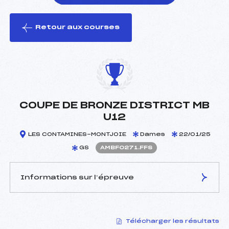
Retour aux courses
foi(s) le ski
COUPE DE BRONZE DISTRICT MB
U12
LES CONTAMINES-MONTJOIE
Dames
22/01/25
GS
AMBF0271.FFS
Informations sur l’épreuve
JURY DE COMPÉTITION
Télécharger les résultats
Délégué Technique :
STACHOWIAK CELINE