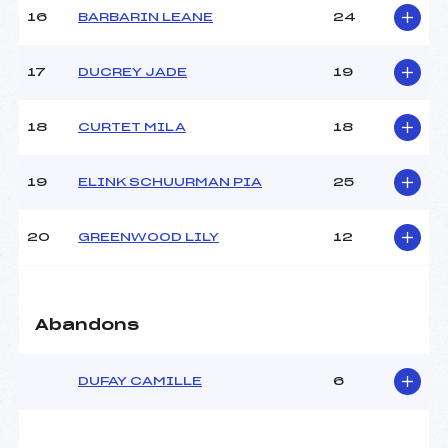
16
BARBARIN LEANE
24
Pénalité appliquée :
230.0000
Catégorie :
U12
17
DUCREY JADE
19
18
CURTET MILA
18
19
ELINK SCHUURMAN PIA
25
20
GREENWOOD LILY
12
Abandons
DUFAY CAMILLE
6