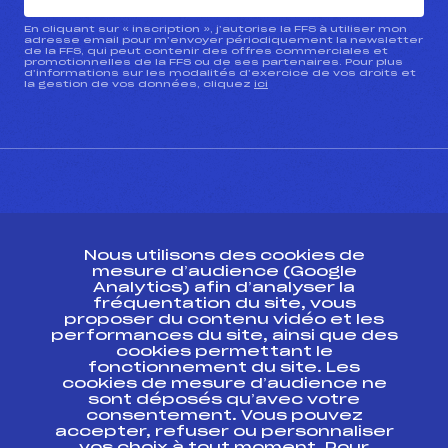
En cliquant sur « inscription », j’autorise la FFS à utiliser mon
adresse email pour m’envoyer périodiquement la newsletter
de la FFS, qui peut contenir des offres commerciales et
promotionnelles de la FFS ou de ses partenaires. Pour plus
d’informations sur les modalités d’exercice de vos droits et
la gestion de vos données, cliquez
ici
CONTACT
Nous utilisons des cookies de
ESPACE PRESSE
mesure d’audience (Google
Analytics) afin d’analyser la
fréquentation du site, vous
Ressources
proposer du contenu vidéo et les
performances du site, ainsi que des
Pass’Neige
cookies permettant le
Projet sportif fédéral
fonctionnement du site. Les
cookies de mesure d’audience ne
Projet de performance fédéral
sont déposés qu’avec votre
Antidopage
consentement. Vous pouvez
Pôle Développement, Formation, Suivi
accepter, refuser ou personnaliser
Scientifique