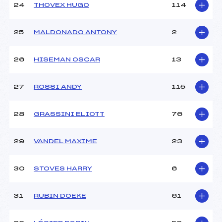
24
THOVEX HUGO
114
25
MALDONADO ANTONY
2
26
HISEMAN OSCAR
13
27
ROSSI ANDY
115
28
GRASSINI ELIOTT
76
29
VANDEL MAXIME
23
30
STOVES HARRY
6
31
RUBIN DOEKE
61