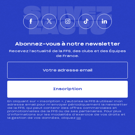
SUIVEZ
L'ACTU
Abonnez-vous à notre newsletter
Recevez l’actualité de la FFS, des clubs et des Équipes
de France.
Inscription
En cliquant sur « inscription », j’autorise la FFS à utiliser mon
adresse email pour m’envoyer périodiquement la newsletter
de la FFS, qui peut contenir des offres commerciales et
promotionnelles de la FFS ou de ses partenaires. Pour plus
d’informations sur les modalités d’exercice de vos droits et
la gestion de vos données, cliquez
ici