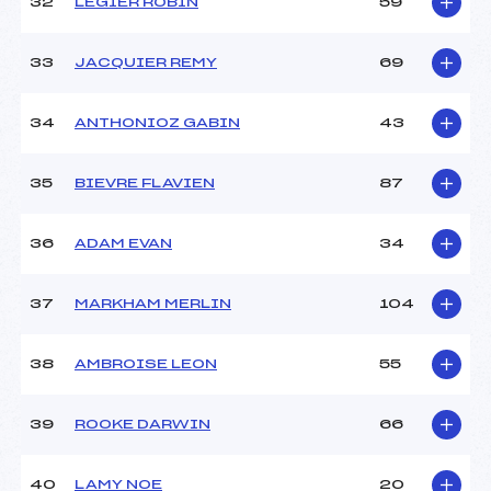
32
LÉGIER ROBIN
59
33
JACQUIER REMY
69
34
ANTHONIOZ GABIN
43
35
BIEVRE FLAVIEN
87
36
ADAM EVAN
34
37
MARKHAM MERLIN
104
38
AMBROISE LEON
55
39
ROOKE DARWIN
66
40
LAMY NOE
20