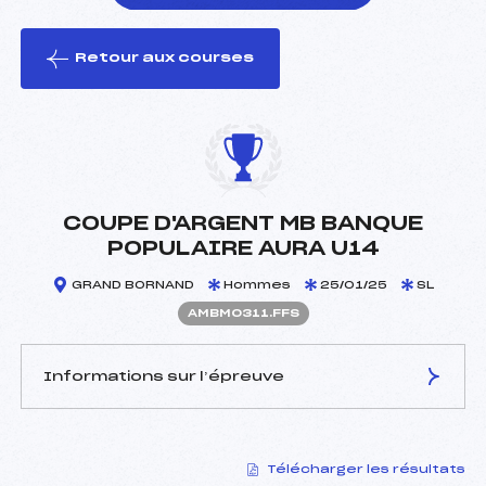
Retour aux courses
foi(s) le ski
COUPE D'ARGENT MB BANQUE
POPULAIRE AURA U14
GRAND BORNAND
Hommes
25/01/25
SL
AMBM0311.FFS
Informations sur l’épreuve
JURY DE COMPÉTITION
Télécharger les résultats
Délégué Technique :
VEYRAT DE LACHENAL