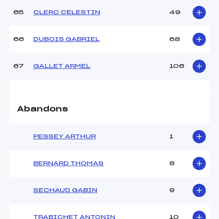
65
CLERC CELESTIN
49
66
DUBOIS GABRIEL
68
67
GALLET ARMEL
106
Abandons
PESSEY ARTHUR
1
BERNARD THOMAS
8
SECHAUD GABIN
9
TRABICHET ANTONIN
10