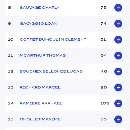
Ouvreurs B :
ETTORI (MB)
8
SAUVAGE CHARLY
75
Ouvreurs C :
–
Ouvreurs D :
–
Ouvreurs E :
–
9
GAVAGGIO LOAN
74
Météo :
–
Neige :
–
10
COTTET DUMOULIN CLEMENT
51
MANCHE 2
11
MCARTHUR THOMAS
64
Nombre de portes :
43
Heure de départ :
12H15
12
BOUCHEX BELLOMIE LUCAS
46
Traceur :
BONNEPART (MB)
Ouvreurs A :
PIGEON (MB)
13
RICHARD MARCEL
26
Ouvreurs B :
ETTORI (MB)
Ouvreurs C :
–
Ouvreurs D :
–
14
RAMIERE RAPHAEL
103
Ouvreurs E :
–
Température départ :
–
15
CHOLLET MAXIME
50
Température arrivée :
–