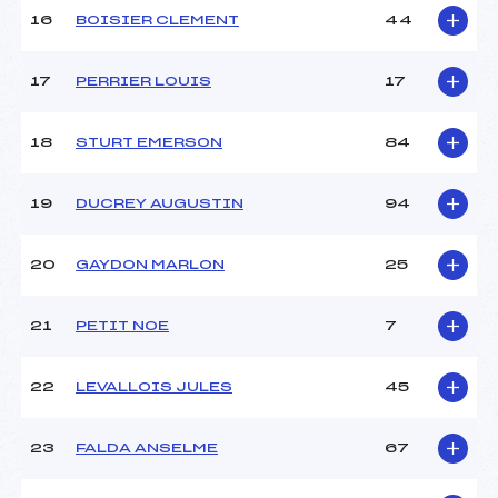
16
BOISIER CLEMENT
44
Pénalité appliquée :
143.5700
Catégorie :
U14
17
PERRIER LOUIS
17
18
STURT EMERSON
84
19
DUCREY AUGUSTIN
94
20
GAYDON MARLON
25
21
PETIT NOE
7
22
LEVALLOIS JULES
45
23
FALDA ANSELME
67