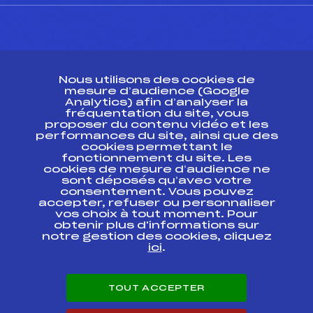
CONTACT
Nous utilisons des cookies de
ESPACE PRESSE
mesure d’audience (Google
Analytics) afin d’analyser la
fréquentation du site, vous
Ressources
proposer du contenu vidéo et les
performances du site, ainsi que des
Pass’Neige
cookies permettant le
Projet sportif fédéral
fonctionnement du site. Les
cookies de mesure d’audience ne
Projet de performance fédéral
sont déposés qu’avec votre
Antidopage
consentement. Vous pouvez
Pôle Développement, Formation, Suivi
accepter, refuser ou personnaliser
Scientifique
vos choix à tout moment. Pour
Listes ministérielles
obtenir plus d'informations sur
notre gestion des cookies, cliquez
Pôle vie de l’athlète
ici
.
Enseignement professionnel
Informatique et chronométrage
Circuits
TOUT ACCEPTER
Carrières