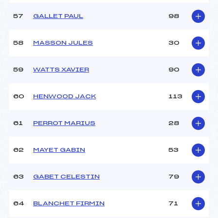
57
GALLET PAUL
98
58
MASSON JULES
30
59
WATTS XAVIER
90
60
HENWOOD JACK
113
61
PERROT MARIUS
28
62
MAYET GABIN
53
63
GABET CELESTIN
79
64
BLANCHET FIRMIN
71