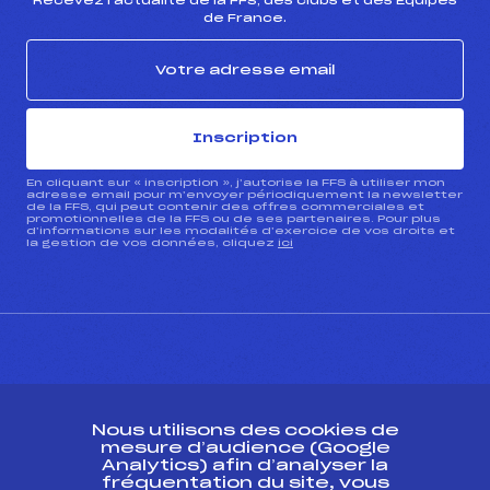
Recevez l’actualité de la FFS, des clubs et des Équipes
de France.
Inscription
En cliquant sur « inscription », j’autorise la FFS à utiliser mon
adresse email pour m’envoyer périodiquement la newsletter
de la FFS, qui peut contenir des offres commerciales et
promotionnelles de la FFS ou de ses partenaires. Pour plus
d’informations sur les modalités d’exercice de vos droits et
la gestion de vos données, cliquez
ici
CONTACT
Nous utilisons des cookies de
ESPACE PRESSE
mesure d’audience (Google
Analytics) afin d’analyser la
fréquentation du site, vous