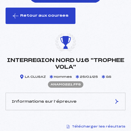
Retour aux courses
foi(s) le ski
INTERREGION NORD U16 "TROPHEE
VOLA"
LA CLUSAZ
Hommes
25/01/25
GS
ANAM0221.FFS
Informations sur l’épreuve
JURY DE COMPÉTITION
Télécharger les résultats
Délégué Technique :
COUTURIER HADRIEN