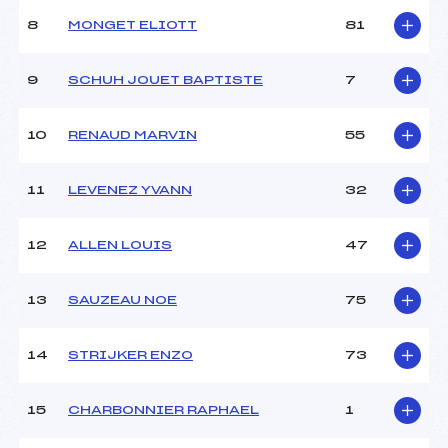
Ouvreurs A :
PERILLAT MERCEROZ
LUCAS (MB)
8
MONGET ELIOTT
81
Ouvreurs B :
BONVALOT GUILEM (MB)
Ouvreurs C :
–
9
SCHUH JOUET BAPTISTE
7
Ouvreurs D :
–
Ouvreurs E :
–
Météo :
–
10
RENAUD MARVIN
55
Neige :
–
11
LEVENEZ YVANN
32
MANCHE 2
12
ALLEN LOUIS
47
Nombre de portes :
35
Heure de départ :
12:00
13
SAUZEAU NOE
75
Traceur :
MERMILLOD RAPHAEL
(MB)
Ouvreurs A :
PERILLAT MERCEROZ
14
STRIJKER ENZO
73
LUCAS (MB)
Ouvreurs B :
BONVALOT GUILEM (MB)
Ouvreurs C :
–
15
CHARBONNIER RAPHAEL
1
Ouvreurs D :
–