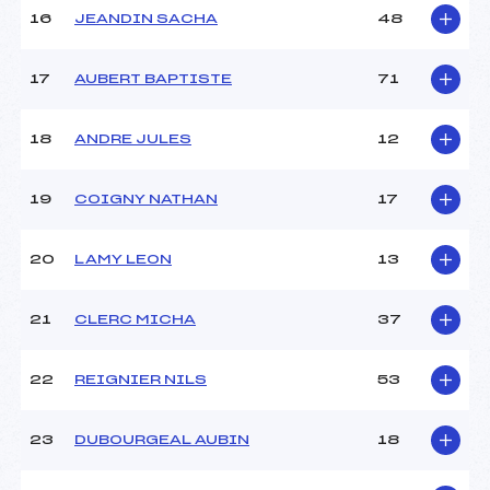
Ouvreurs E :
–
16
JEANDIN SACHA
48
Température départ :
–
Température arrivée :
–
17
AUBERT BAPTISTE
71
Pénalité appliquée :
84.1000
18
ANDRE JULES
12
Catégorie :
U16
19
COIGNY NATHAN
17
20
LAMY LEON
13
21
CLERC MICHA
37
22
REIGNIER NILS
53
23
DUBOURGEAL AUBIN
18