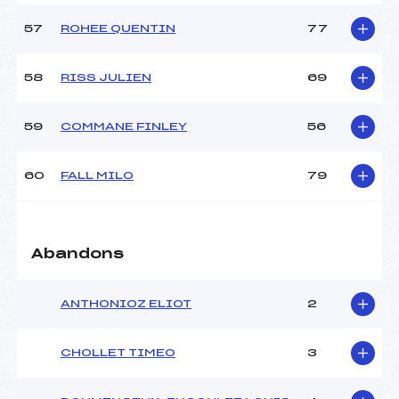
57
ROHEE QUENTIN
77
58
RISS JULIEN
69
59
COMMANE FINLEY
56
60
FALL MILO
79
Abandons
ANTHONIOZ ELIOT
2
CHOLLET TIMEO
3