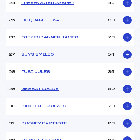
24
FRESHWATER JASPER
41
25
COQUARD LUKA
80
26
GIEZENDANNER JAMES
78
27
BUYS EMILIO
54
28
FUSI JULES
35
28
GESSAT LUCAS
60
30
BANDERIER ULYSSE
70
31
DUCREY BAPTISTE
28