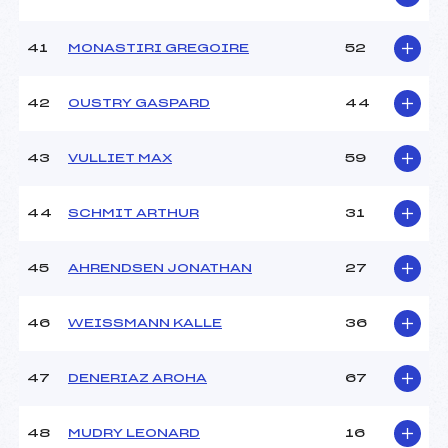
41
MONASTIRI GREGOIRE
52
42
OUSTRY GASPARD
44
43
VULLIET MAX
59
44
SCHMIT ARTHUR
31
45
AHRENDSEN JONATHAN
27
46
WEISSMANN KALLE
36
47
DENERIAZ AROHA
67
48
MUDRY LEONARD
16