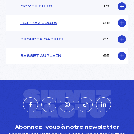
COMTE TILIO
10
TAIRRAZ LOUIS
26
BRONDEX GABRIEL
61
BASSET AURLAIN
65
SUIVEZ
L'ACTU
Abonnez-vous à notre newsletter