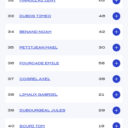
32
MARULLAZ LENY
63
33
DUBOS TIMEO
46
34
BENAND NOAH
42
35
PETITJEAN MAEL
30
36
FOURCADE EMILE
58
37
COGREL AXEL
38
38
LIMAUX GABRIEL
21
39
DUBOURGEAL JULES
29
40
SCURI TOM
19