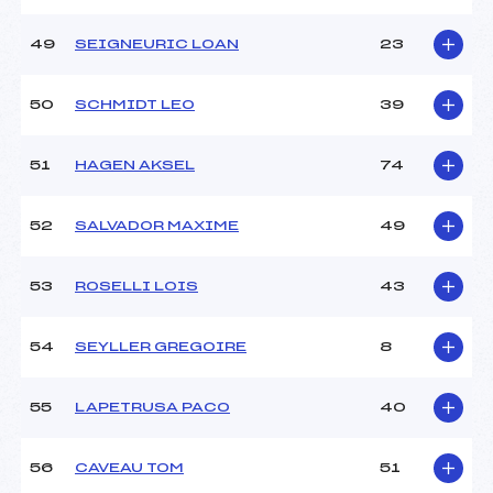
49
SEIGNEURIC LOAN
23
50
SCHMIDT LEO
39
51
HAGEN AKSEL
74
52
SALVADOR MAXIME
49
53
ROSELLI LOIS
43
54
SEYLLER GREGOIRE
8
55
LAPETRUSA PACO
40
56
CAVEAU TOM
51