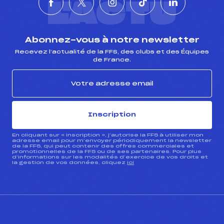
L'ACTU
Abonnez-vous à notre newsletter
Recevez l’actualité de la FFS, des clubs et des Équipes
de France.
Inscription
En cliquant sur « inscription », j’autorise la FFS à utiliser mon
adresse email pour m’envoyer périodiquement la newsletter
de la FFS, qui peut contenir des offres commerciales et
promotionnelles de la FFS ou de ses partenaires. Pour plus
d’informations sur les modalités d’exercice de vos droits et
la gestion de vos données, cliquez
ici