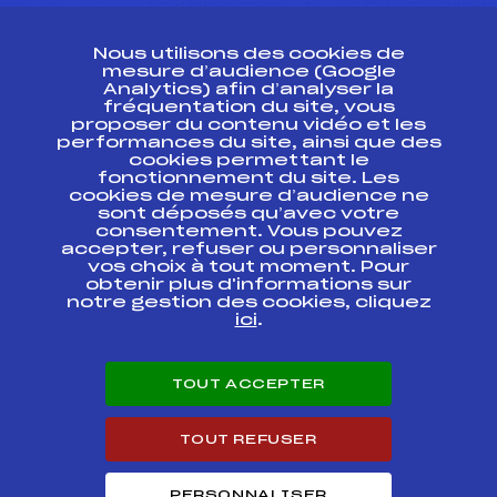
CONTACT
Nous utilisons des cookies de
ESPACE PRESSE
mesure d’audience (Google
Analytics) afin d’analyser la
fréquentation du site, vous
Ressources
proposer du contenu vidéo et les
performances du site, ainsi que des
Pass’Neige
cookies permettant le
Projet sportif fédéral
fonctionnement du site. Les
cookies de mesure d’audience ne
Projet de performance fédéral
sont déposés qu’avec votre
Antidopage
consentement. Vous pouvez
Pôle Développement, Formation, Suivi
accepter, refuser ou personnaliser
Scientifique
vos choix à tout moment. Pour
Listes ministérielles
obtenir plus d'informations sur
notre gestion des cookies, cliquez
Pôle vie de l’athlète
ici
.
Enseignement professionnel
Informatique et chronométrage
Circuits
TOUT ACCEPTER
Carrières
Développement des habiletés mentales
TOUT REFUSER
PERSONNALISER