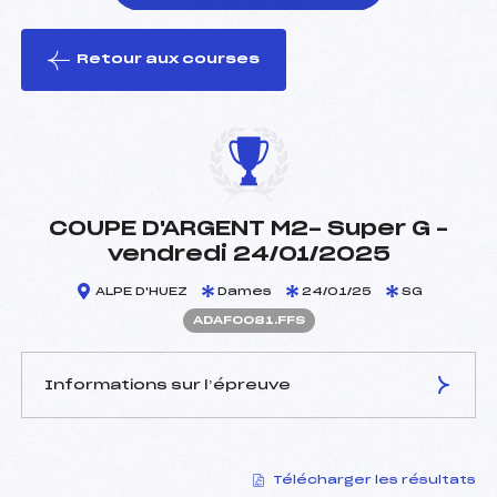
Retour aux courses
foi(s) le ski
COUPE D'ARGENT M2- Super G –
vendredi 24/01/2025
ALPE D'HUEZ
Dames
24/01/25
SG
ADAF0081.FFS
Informations sur l’épreuve
JURY DE COMPÉTITION
Télécharger les résultats
Délégué Technique :
JOURDAN FRANCOIS (DA)