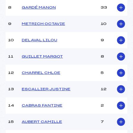
Ouvreurs C :
–
8
GARDÉ MANON
33
Ouvreurs D :
–
Ouvreurs E :
–
Météo :
–
9
METRICH OCTAVIE
10
Neige :
–
10
DELAVAL LILOU
9
MANCHE 2
11
GUILLET MARGOT
8
Nombre de portes :
–
Heure de départ :
–
Traceur :
–
12
CHARREL CHLOE
5
Ouvreurs A :
–
Ouvreurs B :
–
13
ESCALLIER JUSTINE
12
Ouvreurs C :
–
Ouvreurs D :
–
Ouvreurs E :
–
14
CABRAS FANTINE
2
Température départ :
–
Température arrivée :
–
15
AUBERT CAMILLE
7