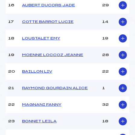
Pénalité appliquée :
78.3100
16
AUBERT DUCORS JADE
29
Catégorie :
U16
17
COTTE BARROT LUCIE
14
18
LOUSTALET EMY
19
19
MOENNE LOCCOZ JEANNE
28
20
BAILLON LIV
22
21
RAYMOND GOURDAIN ALICE
1
22
MAGNANI FANNY
32
23
BONNET LEILA
18