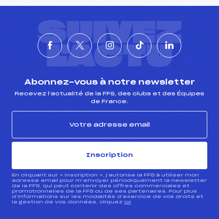
SUIVEZ
L'ACTU
Abonnez-vous à notre newsletter
Recevez l’actualité de la FFS, des clubs et des Équipes
de France.
Inscription
En cliquant sur « inscription », j’autorise la FFS à utiliser mon
adresse email pour m’envoyer périodiquement la newsletter
de la FFS, qui peut contenir des offres commerciales et
promotionnelles de la FFS ou de ses partenaires. Pour plus
d’informations sur les modalités d’exercice de vos droits et
la gestion de vos données, cliquez
ici