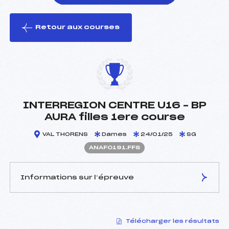
Retour aux courses
foi(s) le ski
INTERREGION CENTRE U16 – BP
AURA filles 1ere course
VAL THORENS
Dames
24/01/25
SG
ANAF0191.FFS
Informations sur l’épreuve
JURY DE COMPÉTITION
Télécharger les résultats
Délégué Technique :
BLANC THIERRY (SA)