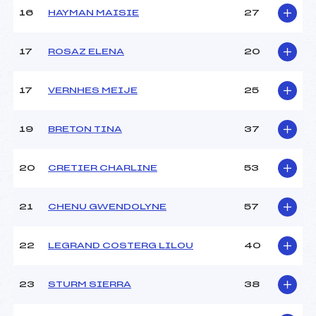
Pénalité appliquée :
60.0000
16
HAYMAN MAISIE
27
Catégorie :
U16
17
ROSAZ ELENA
20
17
VERNHES MEIJE
25
19
BRETON TINA
37
20
CRETIER CHARLINE
53
21
CHENU GWENDOLYNE
57
22
LEGRAND COSTERG LILOU
40
23
STURM SIERRA
38