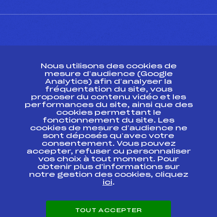
CONTACT
Nous utilisons des cookies de
ESPACE PRESSE
mesure d’audience (Google
Analytics) afin d’analyser la
fréquentation du site, vous
Ressources
proposer du contenu vidéo et les
performances du site, ainsi que des
Pass’Neige
cookies permettant le
Projet sportif fédéral
fonctionnement du site. Les
cookies de mesure d’audience ne
Projet de performance fédéral
sont déposés qu’avec votre
Antidopage
consentement. Vous pouvez
Pôle Développement, Formation, Suivi
accepter, refuser ou personnaliser
Scientifique
vos choix à tout moment. Pour
Listes ministérielles
obtenir plus d'informations sur
notre gestion des cookies, cliquez
Pôle vie de l’athlète
ici
.
Enseignement professionnel
Informatique et chronométrage
Circuits
TOUT ACCEPTER