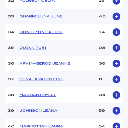
32
POINSOT CELYA
15
33
GHARFI LUNA JUNE
46
34
CONDEMINE ALICE
14
35
QUINN RUBI
28
36
ARVIN-BEROD JEANNE
36
37
SENAUX VALENTINE
6
38
MAGNANI EMILY
34
39
JOHNSON LEANA
59
40
MARMOTTAN LAURA
54