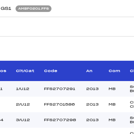
GS1
AMBF0201.FFS
CARACTÉRISTIQU
VEYRAT DE LACHENAL
Piste :
NICOLAS (MB)
Altitude départ :
PESSEY JULIEN (MB)
Altitude arrivée :
os
Clt/Cat
Code
An
Com
C
–
Dénivelé :
URIER HADRIEN (MB)
Homologation :
S
1
1/U12
FFS2707291
2013
MB
B
MANCHE 2
C
2/U12
FFS2701586
2013
MB
C
25
Nombre de portes :
10H
Heure de départ :
S
84
3/U12
FFS2707298
2013
MB
B
LERIQUIER (MB)
Traceur :
AGTAS LE BLANC (MB)
Ouvreurs A :
C