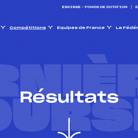
ESKISSE – FONDS DE DOTATION
E
Compétitions
Equipes de France
La Fédé
RNIÈ
Résultats
OURS