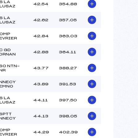
S LA
42.54
354.88
LUSAZ
S LA
42.62
357.05
LUSAZ
OMP
42.84
363.03
EVRIER
C GD
42.88
364.11
ORNAN
SO NTN-
43.77
388.27
NR
NNECY
43.89
391.53
EMNO
S LA
44.11
397.50
LUSAZ
SPTT
44.13
398.05
NNECY
OMP
44.29
402.39
EVRIER