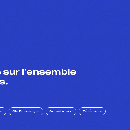
 sur l’ensemble
s.
ue
Ski Freestyle
Snowboard
Télémark