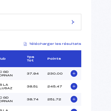
ES DE LA PISTE
Télécharger les résultats
AIGLONS
1640
1480
Tps
lub
Points
Tot
160
3860/07/20
C GD
37.94
230.00
ORNAN
S LA
38.51
245.47
LUSAZ
–
–
C GD
38.74
251.72
ORNAN
–
–
S LA