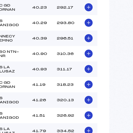
C GD
40.23
292.17
ORNAN
S
40.29
293.80
ANIGOD
NNECY
40.39
296.51
EMNO
SO NTN-
40.90
310.36
NR
S LA
40.93
311.17
LUSAZ
C GD
41.19
318.23
ORNAN
S
41.26
320.13
ANIGOD
S
41.51
326.92
ANIGOD
S LA
41.79
334.52
LUSAZ