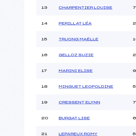
13
CHARPENTIER LOUISE
7
14
PERILLAT LÉA
2
15
TRUONG MAËLLE
1
16
GELLOZ SUZIE
17
MARINI ELISE
9
18
MINGUET LEOPOLDINE
5
19
CRESSENT ELYNN
7
20
BURGAT LISE
6
21
LEPAREUX ROMY
5