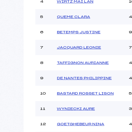
4
WIRTZ MAI LAN
1
Ouvreurs B :
Ouvreurs C :
ANTH
5
QUEME CLARA
Ouvreurs D :
Ouvreurs E :
Météo :
6
BETEMPS JUSTINE
9
Neige :
7
JACQUARD LEONIE
7
Pénalité appliquée :
8
TAFFIGNON AURIANNE
Catégorie :
9
DE NANTES PHILIPPINE
10
BASTARD ROSSET LISON
5
11
WYNIECKI AURE
3
12
GOETGHEBEUR NINA
4