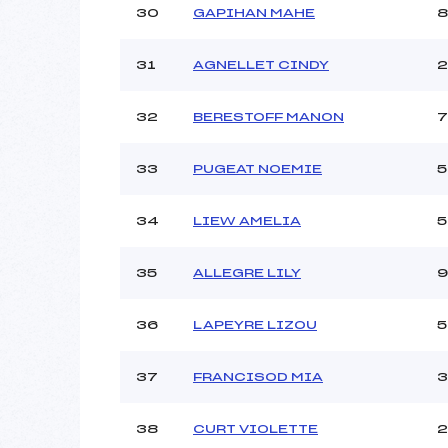
30
GAPIHAN MAHE
8
31
AGNELLET CINDY
2
32
BERESTOFF MANON
7
33
PUGEAT NOEMIE
5
34
LIEW AMELIA
5
35
ALLEGRE LILY
9
36
LAPEYRE LIZOU
5
37
FRANCISOD MIA
3
38
CURT VIOLETTE
2