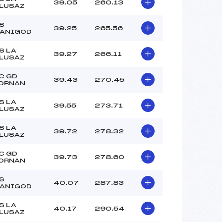
39.05
260.13
LUSAZ
–
–
S
39.25
265.56
–
ANIGOD
–
S LA
 :
–
39.27
266.11
LUSAZ
 :
–
C GD
39.43
270.45
ORNAN
S LA
39.55
273.71
LUSAZ
S LA
39.72
278.32
LUSAZ
C GD
39.73
278.60
ORNAN
S
40.07
287.83
ANIGOD
S LA
40.17
290.54
LUSAZ