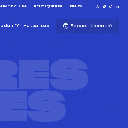
SPACE CLUBS
BOUTIQUE FFS
FFS TV
ration
Actualités
Espace Licencié
RES
ES