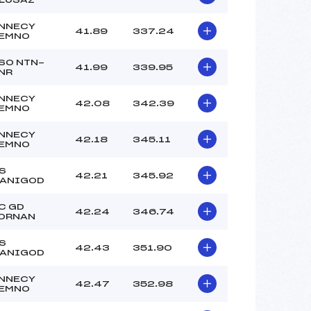
NNECY
41.89
337.24
EMNO
SO NTN-
41.99
339.95
NR
NNECY
42.08
342.39
EMNO
NNECY
42.18
345.11
EMNO
S
42.21
345.92
ANIGOD
C GD
42.24
346.74
ORNAN
S
42.43
351.90
ANIGOD
NNECY
42.47
352.98
EMNO