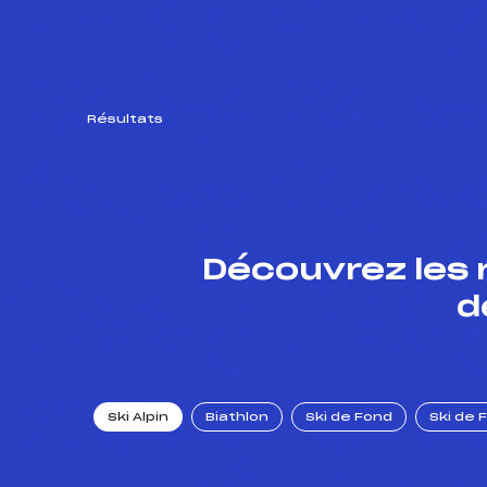
Résultats
Découvrez les 
d
Ski Alpin
Biathlon
Ski de Fond
Ski de 