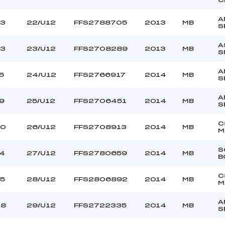
A
3
22/U12
FFS2788705
2013
MB
S
A
3
23/U12
FFS2708289
2013
MB
S
A
5
24/U12
FFS2766917
2014
MB
S
A
9
25/U12
FFS2706451
2014
MB
S
C
70
26/U12
FFS2708913
2014
MB
M
S
4
27/U12
FFS2780659
2014
MB
B
C
5
28/U12
FFS2806892
2014
MB
M
A
48
29/U12
FFS2722335
2014
MB
S