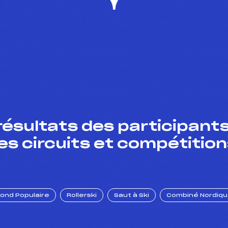
résultats des participants
es circuits et compétition
Fond Populaire
Rollerski
Saut à Ski
Combiné Nordiq