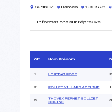
SEMNOZ
Dames
19/01/25
Informations sur l’épreuve
JURY DE COMPÉTITION
Délégué Technique :
Arbitre :
Clt
Nom Prénom
D
Assistant :
Dir. Epreuve :
COUT
1
LORIDAT ROSE
2
MANCHE 1
2
POLLET VILLARD ADELINE
1
Nombre de portes :
Heure de départ :
THOVEX PERNET SOLLIET
3
COLINE
Traceur :
Ouvreurs A :
D