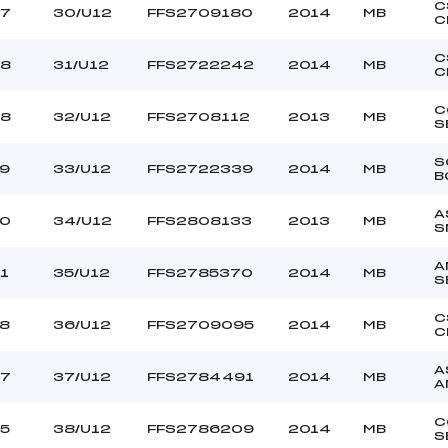
C
7
30/U12
FFS2709180
2014
MB
C
C
8
31/U12
FFS2722242
2014
MB
C
C
8
32/U12
FFS2708112
2013
MB
S
S
9
33/U12
FFS2722339
2014
MB
B
A
0
34/U12
FFS2808133
2013
MB
S
A
1
35/U12
FFS2785370
2014
MB
S
C
8
36/U12
FFS2709095
2014
MB
C
A
7
37/U12
FFS2784491
2014
MB
A
C
5
38/U12
FFS2786209
2014
MB
S