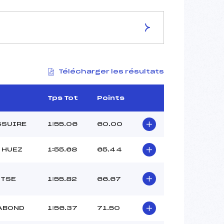
ES DE LA PISTE
Télécharger les résultats
STADE DE SLALOM
2155
1860
Tps Tot
Points
295
4336/01/23
SSUIRE
1:55.06
60.00
 HUEZ
1:55.68
65.44
40
 TSE
1:55.82
66.67
11H45
BOUHACENE (PE)
REMACLE (SA)
 ABOND
1:56.37
71.50
CARRET (SA)