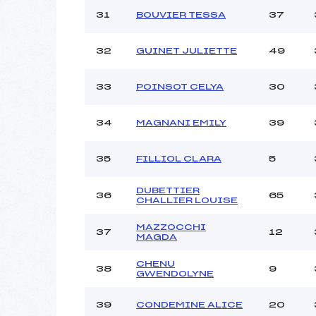
31
BOUVIER TESSA
37
32
GUINET JULIETTE
49
33
POINSOT CELYA
30
34
MAGNANI EMILY
39
35
FILLIOL CLARA
5
DUBETTIER
36
65
CHALLIER LOUISE
MAZZOCCHI
37
12
MAGDA
CHENU
38
9
GWENDOLYNE
39
CONDEMINE ALICE
20