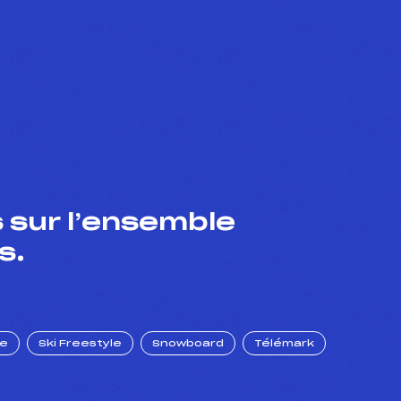
 sur l’ensemble
s.
ue
Ski Freestyle
Snowboard
Télémark