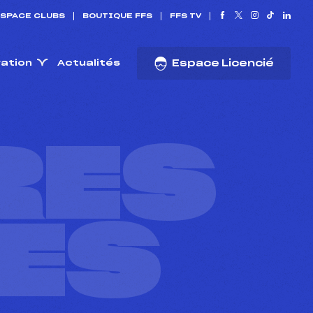
SPACE CLUBS
BOUTIQUE FFS
FFS TV
ration
Actualités
Espace Licencié
RES
ES