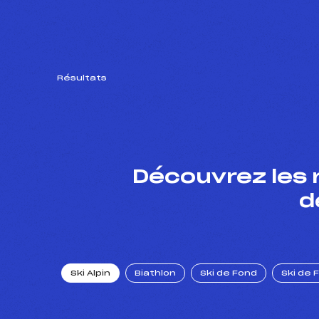
Résultats
Découvrez les 
d
Ski Alpin
Biathlon
Ski de Fond
Ski de 