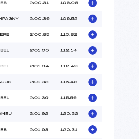
NES
2:00.31
106.08
MPAGNY
2:00.36
106.52
IERE
2:00.85
110.82
IBEL
2:01.00
112.14
IBEL
2:01.04
112.49
ARCS
2:01.38
115.48
IBEL
2:01.39
115.56
ROMEU
2:01.92
120.22
NES
2:01.93
120.31