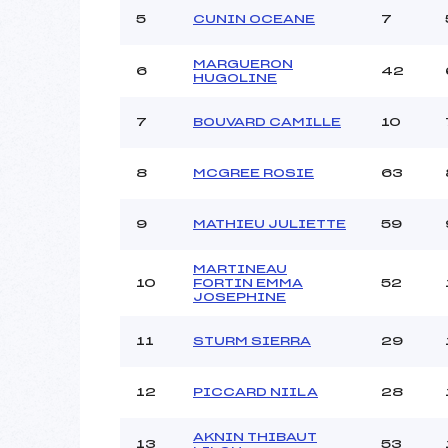
Ouvreurs C :
5
CUNIN OCEANE
7
Ouvreurs D :
Ouvreurs E :
MARGUERON
Météo :
6
42
HUGOLINE
Neige :
7
BOUVARD CAMILLE
10
Pénalité appliquée :
8
MCGREE ROSIE
63
Catégorie :
9
MATHIEU JULIETTE
59
MARTINEAU
10
FORTIN EMMA
52
JOSEPHINE
11
STURM SIERRA
29
12
PICCARD NIILA
28
AKNIN THIBAUT
13
53