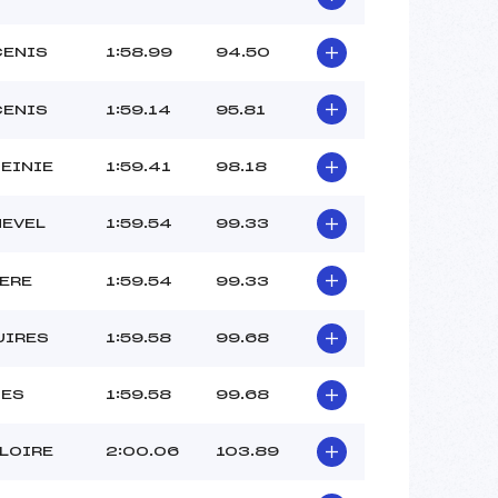
CENIS
1:58.99
94.50
CENIS
1:59.14
95.81
MEINIE
1:59.41
98.18
EVEL
1:59.54
99.33
SERE
1:59.54
99.33
UIRES
1:59.58
99.68
NES
1:59.58
99.68
LLOIRE
2:00.06
103.89