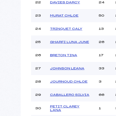
22
DAVIES DARCY
24
23
MURAT CHLOE
50
24
TRINQUET CALY
13
25
GHARFI LUNA JUNE
26
26
BRETON TINA
17
27
JOHNSON LEANA
33
28
JOURNOUD CHLOE
3
29
CABALLERO SILVIA
66
PETIT CLAREY
30
1
LANA