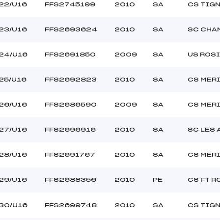
22/U16
FFS2745199
2010
SA
CS TIG
23/U16
FFS2693624
2010
SA
SC CHA
24/U16
FFS2691850
2009
SA
US ROS
25/U16
FFS2692823
2010
SA
CS MER
26/U16
FFS2686590
2009
SA
CS MER
27/U16
FFS2696916
2010
SA
SC LES 
28/U16
FFS2691767
2010
SA
CS MER
29/U16
FFS2688356
2010
PE
CS FT 
30/U16
FFS2699748
2010
SA
CS TIG