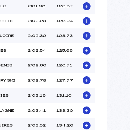
NES
2:01.96
120.57
HETTE
2:02.23
122.94
LLOIRE
2:02.32
123.73
NES
2:02.54
125.66
CENIS
2:02.66
126.71
RY SKI
2:02.78
127.77
SIES
2:03.16
131.10
PLAGNE
2:03.41
133.30
UIRES
2:03.52
134.26