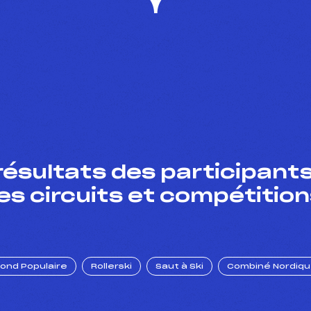
résultats des participants
es circuits et compétition
Fond Populaire
Rollerski
Saut à Ski
Combiné Nordiq