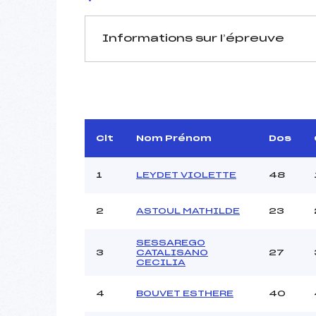
Informations sur l’épreuve
JURY DE COMPÉTITION
Délégué Technique :
Arbitre :
Assistant :
Clt
Nom Prénom
Dos
Dir. Epreuve :
BE
1
LEYDET VIOLETTE
48
2
ASTOUL MATHILDE
23
MANCHE 1
Nombre de portes :
SESSAREGO
3
CATALISANO
27
Heure de départ :
CECILIA
Traceur :
Ouvreurs A :
4
BOUVET ESTHERE
40
Ouvreurs B :