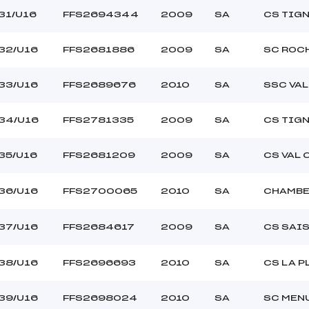
31/U16
FFS2694344
2009
SA
CS TIG
32/U16
FFS2681886
2009
SA
SC ROC
33/U16
FFS2689676
2010
SA
SSC VA
34/U16
FFS2781335
2009
SA
CS TIG
35/U16
FFS2681209
2009
SA
CS VAL 
36/U16
FFS2700065
2010
SA
CHAMBE
37/U16
FFS2684617
2009
SA
CS SAI
38/U16
FFS2696693
2010
SA
CS LA 
39/U16
FFS2698024
2010
SA
SC MEN