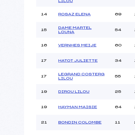
LILOU
14
ROSAZ ELENA
69
DAME MARTEL
15
54
LOUNA
16
VERNHES MEIJE
60
17
HATOT JULIETTE
34
LEGRAND COSTERG
17
55
LILOU
19
DIROU LILOU
25
19
HAYMAN MAISIE
64
21
BONDIN COLOMBE
11