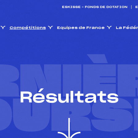
ESKISSE – FONDS DE DOTATION
E
Compétitions
Equipes de France
La Fédé
RNIÈ
Résultats
OURS