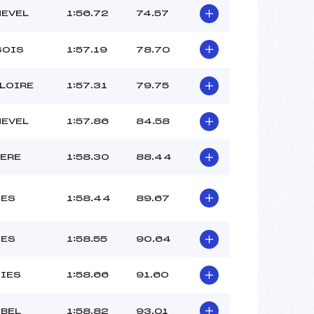
BURDIN (SA)
EVEL
1:56.72
74.57
–
–
 :
–
SOIS
1:57.19
78.70
 :
–
LLOIRE
1:57.31
79.75
EVEL
1:57.86
84.58
IERE
1:58.30
88.44
NES
1:58.44
89.67
NES
1:58.55
90.64
SIES
1:58.66
91.60
IBEL
1:58.82
93.01