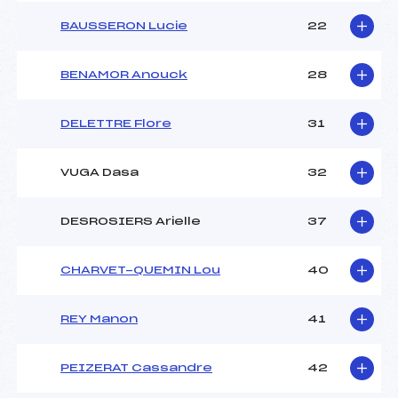
BAUSSERON Lucie
22
BENAMOR Anouck
28
DELETTRE Flore
31
VUGA Dasa
32
DESROSIERS Arielle
37
CHARVET-QUEMIN Lou
40
REY Manon
41
PEIZERAT Cassandre
42