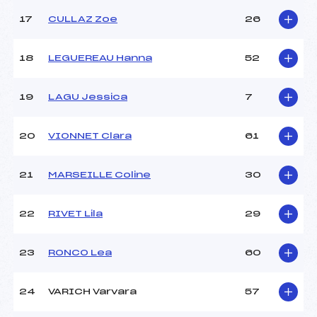
Catégorie :
*
17
CULLAZ Zoe
26
18
LEGUEREAU Hanna
52
19
LAGU Jessica
7
20
VIONNET Clara
61
21
MARSEILLE Coline
30
22
RIVET Lila
29
23
RONCO Lea
60
24
VARICH Varvara
57