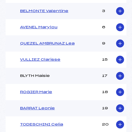
BELMONTE Valentine
3
AVENEL Marylou
6
QUEZEL AMBRUNAZ Lea
9
VULLIEZ Clarisse
15
BLYTH Maisie
17
ROGIER Marie
18
BARRAT Leonie
19
TODESCHINI Celia
20