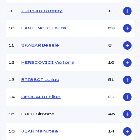
Ouvreurs D :
MERENDET (FRA)
Ouvreurs E :
MINGUET (FRA)
9
TRIPODI Stessy
1
Météo :
–
Neige :
–
10
LANTENOIS Laura
59
MANCHE 2
11
SKABAR Bessie
8
Nombre de portes :
–
Heure de départ :
–
12
HERSCOVICI Victoria
16
Traceur :
–
Ouvreurs A :
–
13
BRISSOT Leilou
51
Ouvreurs B :
–
Ouvreurs C :
–
Ouvreurs D :
–
14
CECCALDI Elise
21
Ouvreurs E :
–
Température départ :
–
15
HUOT Simone
45
Température arrivée :
–
16
JEAN Manutea
14
Pénalité appliquée :
60.0300