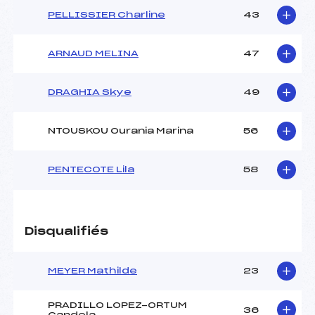
PELLISSIER Charline
43
ARNAUD MELINA
47
DRAGHIA Skye
49
NTOUSKOU Ourania Marina
56
PENTECOTE Lila
58
Disqualifiés
MEYER Mathilde
23
PRADILLO LOPEZ-ORTUM
36