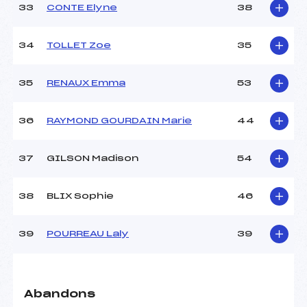
33
CONTE Elyne
38
34
TOLLET Zoe
35
35
RENAUX Emma
53
36
RAYMOND GOURDAIN Marie
44
37
GILSON Madison
54
38
BLIX Sophie
46
39
POURREAU Laly
39
Abandons