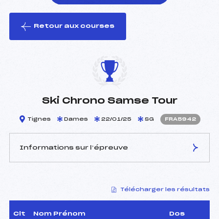
Retour aux courses
foi(s) le ski
Ski Chrono Samse Tour
Tignes
Dames
22/01/25
SG
FRA5942
Informations sur l’épreuve
JURY DE COMPÉTITION
Télécharger les résultats
Délégué Technique :
MURMANN MARKUS (SUI)
Arbitre :
AGNELLET JEAN MICHEL
(FRA)
Clt
Nom Prénom
Dos