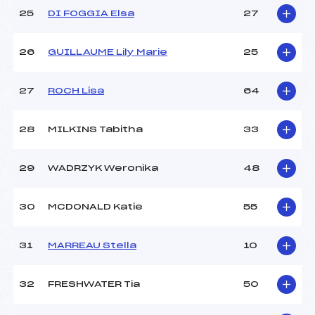
25
DI FOGGIA Elsa
27
26
GUILLAUME Lily Marie
25
27
ROCH Lisa
64
28
MILKINS Tabitha
33
29
WADRZYK Weronika
48
30
MCDONALD Katie
55
31
MARREAU Stella
10
32
FRESHWATER Tia
50