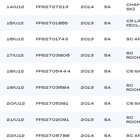
CHAM
14/U12
FFS2727213
2014
SA
SKI
CS L
15/U12
FFS2701855
2013
SA
FECL
16/U12
FFS2701743
2013
SA
SC A
SC
17/U12
FFS2703806
2013
SA
ROCH
18/U12
FFS2705444
2013
SA
CS S
SC
19/U12
FFS2703684
2013
SA
ROCH
20/U12
FFS2705391
2014
SA
CS S
SC
21/U12
FFS2702091
2013
SA
ROCH
22/U12
FFS2706788
2014
SA
SC A