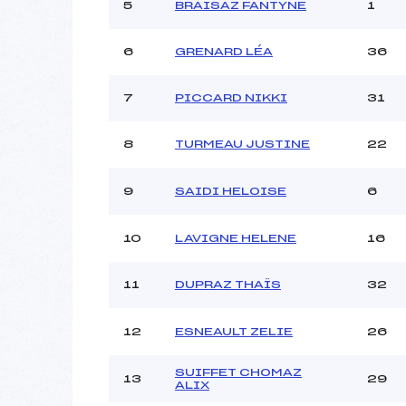
Ouvreurs C :
5
BRAISAZ FANTYNE
1
Ouvreurs D :
Ouvreurs E :
6
GRENARD LÉA
36
Météo :
Neige :
7
PICCARD NIKKI
31
8
TURMEAU JUSTINE
22
Pénalité appliquée :
Catégorie :
9
SAIDI HELOISE
6
10
LAVIGNE HELENE
16
11
DUPRAZ THAÏS
32
12
ESNEAULT ZELIE
26
SUIFFET CHOMAZ
13
29
ALIX