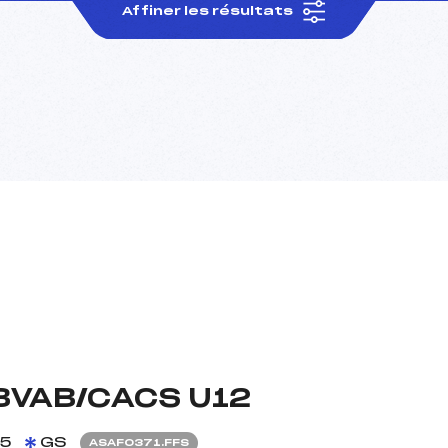
Affiner les résultats
BVAB/CACS U12
25
GS
ASAF0371.FFS