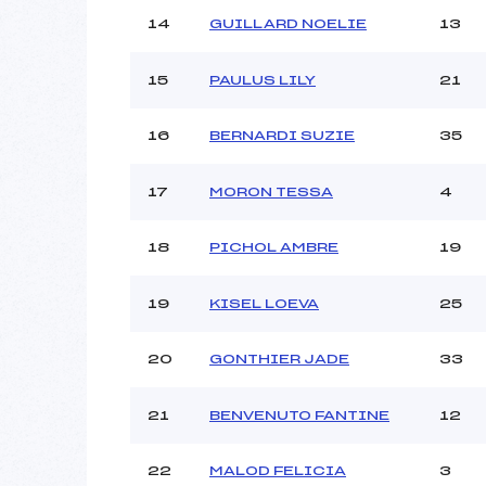
14
GUILLARD NOELIE
13
15
PAULUS LILY
21
16
BERNARDI SUZIE
35
17
MORON TESSA
4
18
PICHOL AMBRE
19
19
KISEL LOEVA
25
20
GONTHIER JADE
33
21
BENVENUTO FANTINE
12
22
MALOD FELICIA
3