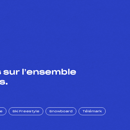
 sur l’ensemble
s.
ue
Ski Freestyle
Snowboard
Télémark