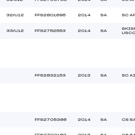
32/U12
FFS2801695
2014
SA
SC A
SKI
33/U12
FFS2752553
2014
SA
USC
FFS2832153
2013
SA
SC A
FFS2705386
2014
SA
CS S
FFS2700182
2013
SA
CS S