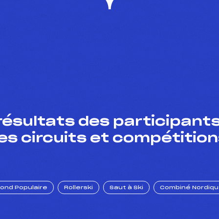
résultats des participants
es circuits et compétition
Fond Populaire
Rollerski
Saut à Ski
Combiné Nordiq