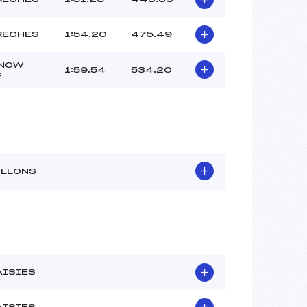
RECHES
1:54.20
475.49
SNOW
1:59.54
534.20
C
ILLONS
AISIES
AISIES