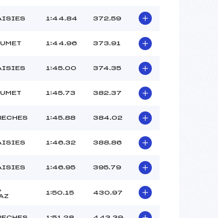
AISIES
1:44.84
372.59
LUMET
1:44.96
373.91
AISIES
1:45.00
374.35
LUMET
1:45.73
382.37
RECHES
1:45.88
384.02
AISIES
1:46.32
388.86
AISIES
1:46.95
395.79
A
1:50.15
430.97
AZ
RECHES
1:51.28
443.39