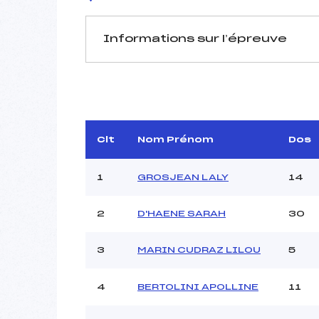
Informations sur l’épreuve
JURY DE COMPÉTITION
Délégué Technique :
Arbitre :
BE
Assistant :
Clt
Nom Prénom
Dos
Dir. Epreuve :
RE
1
GROSJEAN LALY
14
2
D'HAENE SARAH
30
MANCHE 1
Nombre de portes :
3
MARIN CUDRAZ LILOU
5
Heure de départ :
Traceur :
4
BERTOLINI APOLLINE
11
Ouvreurs A :
Ouvreurs B :
C