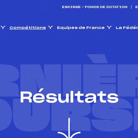
ESKISSE – FONDS DE DOTATION
E
Compétitions
Equipes de France
La Fédé
RNIÈ
Résultats
OURS