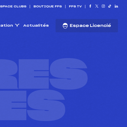
SPACE CLUBS
BOUTIQUE FFS
FFS TV
ration
Actualités
Espace Licencié
RES
ES