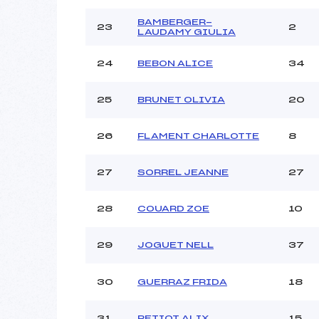
BAMBERGER-
23
2
LAUDAMY GIULIA
24
BEBON ALICE
34
25
BRUNET OLIVIA
20
26
FLAMENT CHARLOTTE
8
27
SORREL JEANNE
27
28
COUARD ZOE
10
29
JOGUET NELL
37
30
GUERRAZ FRIDA
18
31
PETIOT ALIX
15