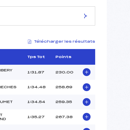
ES DE LA PISTE
Télécharger les résultats
LES RHODODENDRON
1820
1620
Tps Tot
Points
200
4216/01/22
BERY
1:31.87
230.00
RECHES
1:34.48
258.69
29
LUMET
1:34.54
259.35
12H15
GROSJEAN (SA)
T
1:35.27
267.38
DOIX (SA)
ND
CHAMIOT PONCET (SA)