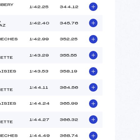
BERY
1:42.25
344.12
A
1:42.40
345.76
AZ
RECHES
1:42.99
352.25
1:43.29
355.55
ETTE
AISIES
1:43.53
358.19
1:44.11
364.56
ETTE
AISIES
1:44.24
365.99
1:44.27
366.32
ETTE
RECHES
1:44.49
368.74