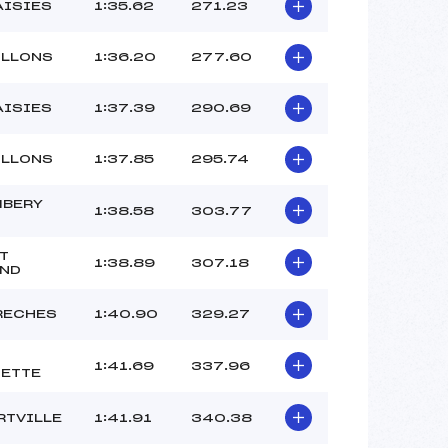
MARTIN BOCHET (SA)
AISIES
1:35.62
271.23
–
–
ILLONS
1:36.20
277.60
 :
–
 :
–
AISIES
1:37.39
290.69
ILLONS
1:37.85
295.74
BERY
1:38.58
303.77
T
1:38.89
307.18
ND
RECHES
1:40.90
329.27
1:41.69
337.96
ETTE
RTVILLE
1:41.91
340.38