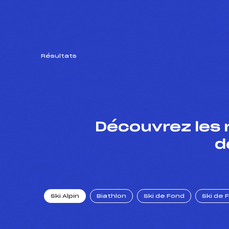
Résultats
Découvrez les 
d
Ski Alpin
Biathlon
Ski de Fond
Ski de 