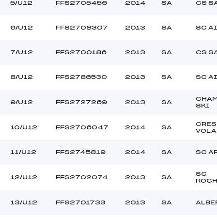
MARTIN BOCHET (SA)
Ouvreurs C :
5/U12
FFS2705456
2014
SA
CS S
–
Ouvreurs D :
–
Ouvreurs E :
6/U12
FFS2708307
2013
SA
SC A
–
Température départ
–
Température arrivée
7/U12
FFS2700186
2013
SA
CS S
8/U12
FFS2786530
2013
SA
SC A
230.0000
U12
CHAM
9/U12
FFS2727269
2013
SA
SKI
CRES
10/U12
FFS2706047
2014
SA
VOLA
11/U12
FFS2745819
2014
SA
SC A
SC
12/U12
FFS2702074
2013
SA
ROCH
13/U12
FFS2701733
2013
SA
ALBE