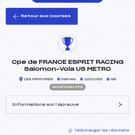
Retour aux courses
foi(s) le ski
Cpe de FRANCE ESPRIT RACING
Salomon-Vola US METRO
LES MENUIRES
Dames
12/01/25
GS
AMAF0021.FFS
Informations sur l’épreuve
JURY DE COMPÉTITION
Télécharger les résultats
Délégué Technique :
BELLIN GUILLAUME (SA)