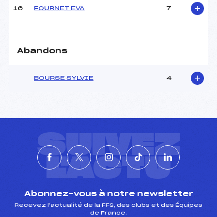
Pénalité appliquée :
189.5300
16
FOURNET EVA
7
Catégorie :
U21->CD
Abandons
BOURSE SYLVIE
4
SUIVEZ
L'ACTU
Abonnez-vous à notre newsletter
Recevez l’actualité de la FFS, des clubs et des Équipes
de France.