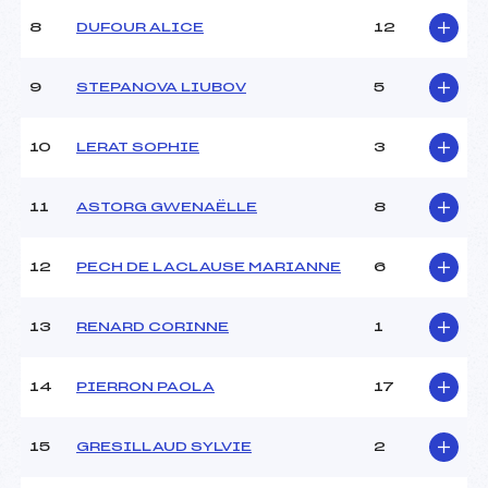
Ouvreurs C :
–
8
DUFOUR ALICE
12
Ouvreurs D :
–
Ouvreurs E :
–
Météo :
–
9
STEPANOVA LIUBOV
5
Neige :
–
10
LERAT SOPHIE
3
MANCHE 2
11
ASTORG GWENAËLLE
8
Nombre de portes :
35
Heure de départ :
12H00
Traceur :
CASTELLON (SA)
12
PECH DE LACLAUSE MARIANNE
6
Ouvreurs A :
BOURGEOIS (SA)
Ouvreurs B :
–
13
RENARD CORINNE
1
Ouvreurs C :
–
Ouvreurs D :
–
Ouvreurs E :
–
14
PIERRON PAOLA
17
Température départ :
–
Température arrivée :
–
15
GRESILLAUD SYLVIE
2