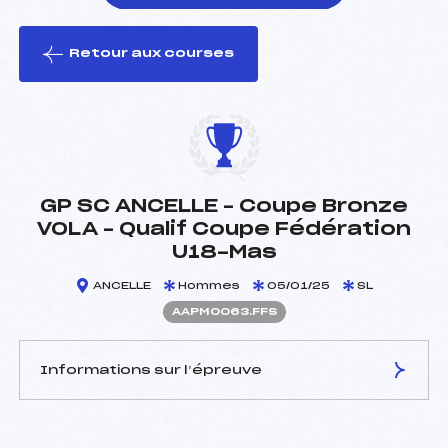
Retour aux courses
foi(s) le ski
GP SC ANCELLE – Coupe Bronze
VOLA – Qualif Coupe Fédération
U18-Mas
ANCELLE
Hommes
05/01/25
SL
AAPM0063.FFS
Informations sur l’épreuve
JURY DE COMPÉTITION