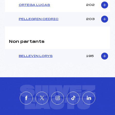
ORTEGA LUCAS
202
Pénalité appliquée :
165.1600
Catégorie :
U18->Mas
PELLEGRIN CEDRIC
203
Non partants
BELLEVIN LORYS
195
SUIVEZ
L'ACTU