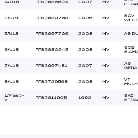
–
Ouvreurs C :
4/U18
FFS2686694
2007
MV
STRA
–
Ouvreurs D :
–
Ouvreurs E :
SCV
2/U21
FFS2680763
2006
MV
WESS
–
Température départ
–
Température arrivée
5/U18
FFS2697726
2008
MV
AS DU
SCE
105.3000
6/U18
FFS2680245
2008
MV
S.AM
U18->Mas
AS
7/U18
FFS2697481
2007
MV
GERA
VT
8/U18
FFS2729598
2008
MV
MULH
1/Mast-
SKI
FFS2611905
1962
MV
V
STRA