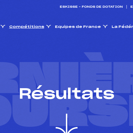
ESKISSE – FONDS DE DOTATION
E
Compétitions
Equipes de France
La Fédé
RNIÈ
Résultats
OURS