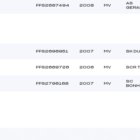
AS
FFS2687494
2008
MV
GERA
FFS2696951
2007
MV
SK DU
FFS2669726
2006
MV
SCR 
SC
FFS2796168
2007
MV
BON