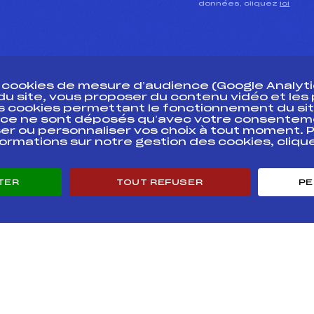
données, cliquez
ici
s cookies de mesure d’audience (Google Analytic
 du site, vous proposer du contenu vidéo et le
des cookies permettant le fonctionnement du sit
essources
ce ne sont déposés qu’avec votre consentem
Pass’Neige
Pôle vie de l’
er ou personnaliser vos choix à tout moment. P
formations sur notre gestion des cookies, cliq
Projet sportif fédéral
Enseignemen
Projet de performance fédéral
Informatiqu
Antidopage
Circuits
TER
TOUT REFUSER
PE
Pôle Développement, Formation, Suivi
Carrières
Scientifique
Développeme
Listes ministérielles
mentales
Française de Ski
Mentions légales
Politique de confide