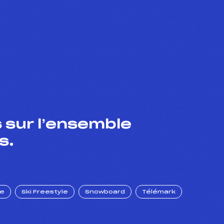
 sur l’ensemble
s.
ue
Ski Freestyle
Snowboard
Télémark