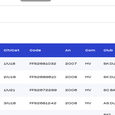
CARACTÉRISTIQU
GUTH BRICE (MV)
Piste :
PROCH PHILIPPE (MV)
Altitude départ :
–
Altitude arrivée :
Clt/Cat
Code
An
Com
Club
OUVAL ROMARIC (MV)
Dénivelé :
Homologation :
1/U18
FFS2681032
2007
MV
SK DU
2/U18
FFS2689610
2008
MV
SK DU
MANCHE 2
33
Nombre de portes :
1/U21
FFS2672299
2006
MV
SC B
9h40
Heure de départ :
LOSSER (MV)
Traceur :
3/U18
FFS2681242
2008
MV
AS DU
CAMHI (MV)
Ouvreurs A :
–
Ouvreurs B :
SKI