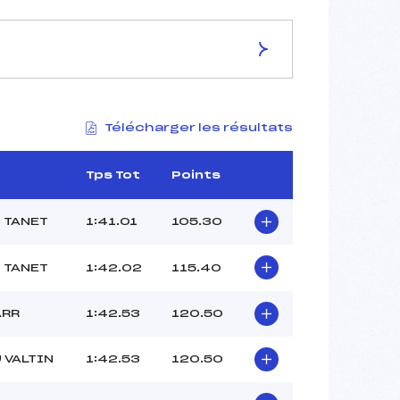
ES DE LA PISTE
Télécharger les résultats
–
2140
1876
Tps Tot
Points
264
–
 TANET
1:41.01
105.30
 TANET
1:42.02
115.40
33
ARR
1:42.53
120.50
11H20
KEMPF (MV)
 VALTIN
1:42.53
120.50
CAMHI (MV)
–