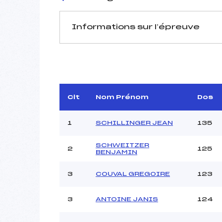
Informations sur l’épreuve
JURY DE COMPÉTITION
Délégué Technique :
Arbitre :
Assistant :
Clt
Nom Prénom
Dos
Dir. Epreuve :
C
1
SCHILLINGER JEAN
135
SCHWEITZER
2
125
MANCHE 1
BENJAMIN
Nombre de portes :
3
COUVAL GREGOIRE
123
Heure de départ :
Traceur :
3
ANTOINE JANIS
124
Ouvreurs A :
Ouvreurs B :