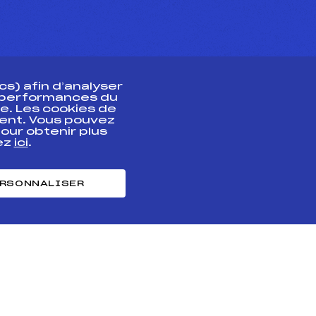
s) afin d’analyser
s performances du
e. Les cookies de
ent. Vous pouvez
athlète
our obtenir plus
uez
ici
.
t professionnel
e et chronométrage
RSONNALISER
nt des habiletés
ntialité
Cookies