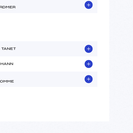
RDMER
 TANET
THANN
HOMME