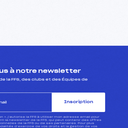
s à notre newsletter
de la FFS, des clubs et des Équipes de
Inscription
ion », j’autorise la FFS à utiliser mon adresse email pour
 la newsletter de la FFS, qui peut contenir des offres
nnelles de la FFS ou de ses partenaires. Pour plus
dalités d’exercice de vos droits et la gestion de vos