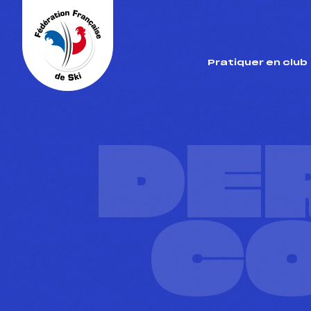
Panneau de gestion des cookies
Pratiquer en club
DE
C