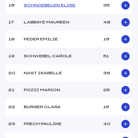
Pénalité appliquée :
243.6200
16
SCHNOEBELEN ELISE
35
Catégorie :
Mic->Ben
17
LABBAYE MAUREEN
48
18
FEDER EMILIE
16
19
SCHWEBEL CAROLE
51
20
NAST ISABELLE
39
21
POZZI MARION
25
22
BURGER CLARA
15
23
FRECH PAULINE
40