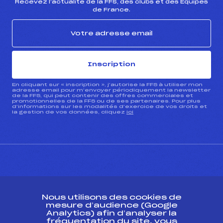
Recevez l’actualité de la FFS, des clubs et des Équipes
de France.
Inscription
En cliquant sur « inscription », j’autorise la FFS à utiliser mon
adresse email pour m’envoyer périodiquement la newsletter
de la FFS, qui peut contenir des offres commerciales et
promotionnelles de la FFS ou de ses partenaires. Pour plus
d’informations sur les modalités d’exercice de vos droits et
la gestion de vos données, cliquez
ici
CONTACT
Nous utilisons des cookies de
ESPACE PRESSE
mesure d’audience (Google
Analytics) afin d’analyser la
fréquentation du site, vous