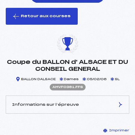
Retour aux courses
foi(s) le ski
Coupe du BALLON d' ALSACE ET DU
CONSEIL GENERAL
BALLON DALSACE
Dames
05/02/06
SL
AMVF0361.FFS
Informations sur l’épreuve
JURY DE COMPÉTITION
Imprimer
Délégué Technique :
LUTTENAUER PIERRE (MV)