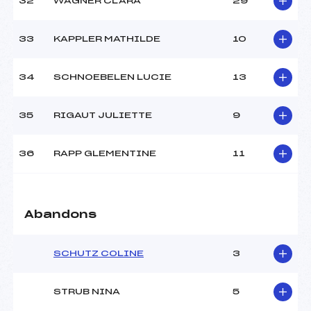
32
WAGNER CLARA
29
33
KAPPLER MATHILDE
10
34
SCHNOEBELEN LUCIE
13
35
RIGAUT JULIETTE
9
36
RAPP GLEMENTINE
11
Abandons
SCHUTZ COLINE
3
STRUB NINA
5