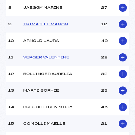
Ouvreurs C :
–
8
JAEGGY MARINE
27
Ouvreurs D :
–
Ouvreurs E :
–
Météo :
SOLEIL
9
TRIMAILLE MANON
12
Neige :
DURE
10
ARNOLD LAURA
42
MANCHE 2
11
VERGER VALENTINE
22
Nombre de portes :
34
Heure de départ :
13H00
Traceur :
HOOG JEAN MICHEL (MV)
12
BOLLINGER AURELIA
32
Ouvreurs A :
–
Ouvreurs B :
–
13
MARTZ SOPHIE
23
Ouvreurs C :
–
Ouvreurs D :
–
Ouvreurs E :
–
14
BRESCHEISEN MILLY
45
Température départ :
–
Température arrivée :
–
15
COMOLLI MAELLE
21