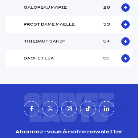
GALOPEAU MARIE
26
PROST DAME MAELLE
33
THIEBAUT SANDY
54
DACHET LEA
55
SUIVEZ
L'ACTU
Abonnez-vous à notre newsletter