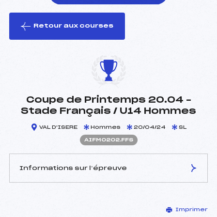
Retour aux courses
foi(s) le ski
Coupe de Printemps 20.04 –
Stade Français / U14 Hommes
VAL D'ISERE
Hommes
20/04/24
SL
AIFM0202.FFS
Informations sur l’épreuve
JURY DE COMPÉTITION
Imprimer
Délégué Technique :
CHILTON MATTHIEU (IF)