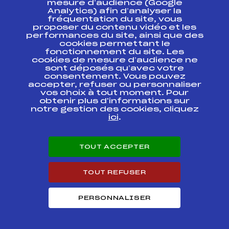
mesure d’audience (Google
Analytics) afin d’analyser la
fréquentation du site, vous
Ressources
proposer du contenu vidéo et les
performances du site, ainsi que des
Pass’Neige
cookies permettant le
Projet sportif fédéral
fonctionnement du site. Les
cookies de mesure d’audience ne
Projet de performance fédéral
sont déposés qu’avec votre
Antidopage
consentement. Vous pouvez
Pôle Développement, Formation, Suivi
accepter, refuser ou personnaliser
Scientifique
vos choix à tout moment. Pour
Listes ministérielles
obtenir plus d'informations sur
notre gestion des cookies, cliquez
Pôle vie de l’athlète
ici
.
Enseignement professionnel
Informatique et chronométrage
Circuits
TOUT ACCEPTER
Carrières
Développement des habiletés mentales
TOUT REFUSER
PERSONNALISER
© 2026 Fédération Française de Ski
Mentions légales
Politique de
confidentialité
Cookies