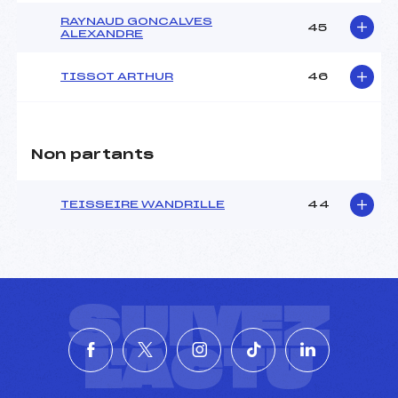
Pénalité appliquée :
162.0700
RAYNAUD GONCALVES
45
ALEXANDRE
Catégorie :
U14
TISSOT ARTHUR
46
Non partants
TEISSEIRE WANDRILLE
44
SUIVEZ
L'ACTU