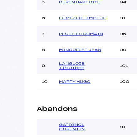
Ouvreurs C :
5
DEREN BAPTISTE
94
Ouvreurs D :
Ouvreurs E :
6
LE MEZEC TIMOTHE
91
Météo :
Neige :
7
PEULTIER ROMAIN
95
Pénalité appliquée :
8
MINOUFLET JEAN
99
Catégorie :
LANGLOIS
9
101
TIMOTHEE
10
MARTY HUGO
100
Abandons
GATIGNOL
81
CORENTIN