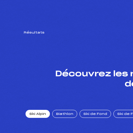
Résultats
Découvrez les 
d
Ski Alpin
Biathlon
Ski de Fond
Ski de 