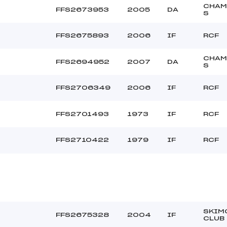
CHAM
FFS2673953
2005
DA
S
FFS2675893
2006
IF
RCF
CHAM
FFS2694952
2007
DA
S
FFS2706349
2006
IF
RCF
FFS2701493
1973
IF
RCF
FFS2710422
1979
IF
RCF
SKIM
FFS2675328
2004
IF
CLUB