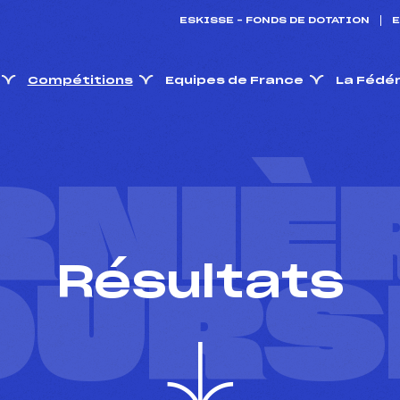
ESKISSE – FONDS DE DOTATION
E
Compétitions
Equipes de France
La Fédé
RNIÈ
Résultats
OURS