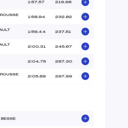
SAKURAI (SA)
1:57.57
219.98
–
–
ROUSSE
1:58.94
232.82
 :
–
 :
–
AULT
1:59.44
237.51
AULT
2:00.31
245.67
2:04.75
287.30
ROUSSE
2:05.89
297.99
 BESSE