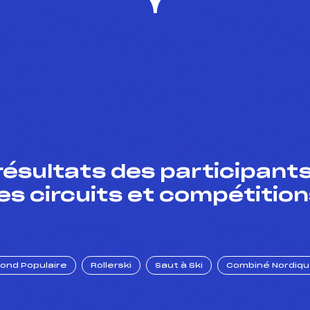
résultats des participants
es circuits et compétition
Fond Populaire
Rollerski
Saut à Ski
Combiné Nordiq