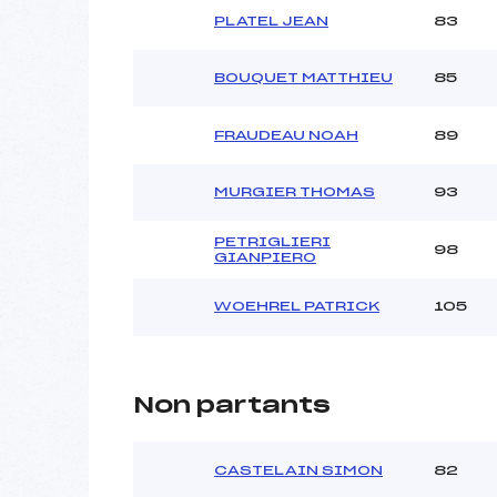
PLATEL JEAN
83
BOUQUET MATTHIEU
85
FRAUDEAU NOAH
89
MURGIER THOMAS
93
PETRIGLIERI
98
GIANPIERO
WOEHREL PATRICK
105
Non partants
CASTELAIN SIMON
82