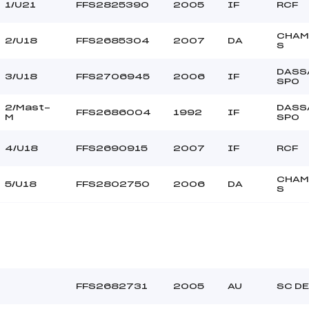
SAKURAI (SA)
Ouvreurs C :
1/U21
FFS2825390
2005
IF
RCF
–
Ouvreurs D :
–
Ouvreurs E :
CHAM
2/U18
FFS2685304
2007
DA
S
–
Température départ
–
Température arrivée
DASS
3/U18
FFS2706945
2006
IF
SPO
2/Mast-
DASS
127.5200
FFS2686004
1992
IF
M
SPO
U18->Mas
4/U18
FFS2690915
2007
IF
RCF
CHAM
5/U18
FFS2802750
2006
DA
S
FFS2682731
2005
AU
SC DE