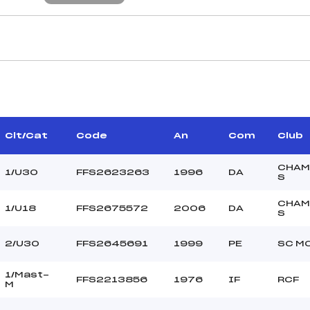
CARACTÉRISTIQU
DAGAND JULIEN (SA)
Piste :
GINESTY ERIC (IF)
Altitude départ :
–
Altitude arrivée :
Clt/Cat
Code
An
Com
Club
UX FRANÇOIS-XAVIER
Dénivelé :
(IF)
Homologation :
CHAM
1/U30
FFS2623263
1996
DA
S
CHAM
1/U18
FFS2675572
2006
DA
MANCHE 2
S
34
Nombre de portes :
2/U30
FFS2645691
1999
PE
SC M
10:00
Heure de départ :
CLAVERIE (SA)
Traceur :
1/Mast-
FFS2213856
1976
IF
RCF
GINESTY (IF)
Ouvreurs A :
M
VIDAL (IF)
Ouvreurs B :