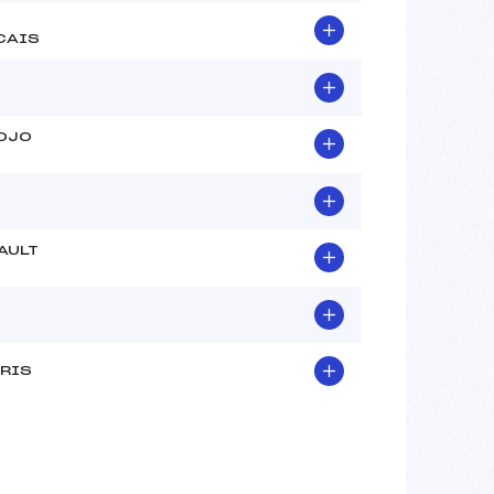
CAIS
OJO
AULT
URIS