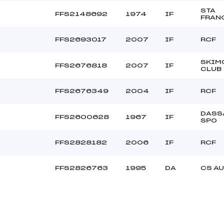
STA
FFS2148692
1974
IF
FRAN
FFS2693017
2007
IF
RCF
SKIM
FFS2676818
2007
IF
CLUB
FFS2676349
2004
IF
RCF
DASS
FFS2600628
1967
IF
SPO
FFS2828182
2006
IF
RCF
FFS2826763
1995
DA
CS A