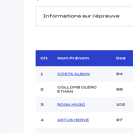
Informations sur l’épreuve
JURY DE COMPÉTITION
Délégué Technique :
Arbitre :
Assistant :
Clt
Nom Prénom
Dos
Dir. Epreuve :
ROMIE
1
COSTA ALBAN
84
COLLOMB CLERC
2
88
MANCHE 1
ETHAN
Nombre de portes :
3
ROGA HUGO
102
Heure de départ :
Traceur :
4
ARTUS HERVE
97
Ouvreurs A :
Ouvreurs B :