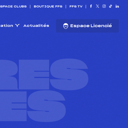
SPACE CLUBS
BOUTIQUE FFS
FFS TV
ration
Actualités
Espace Licencié
RES
ES