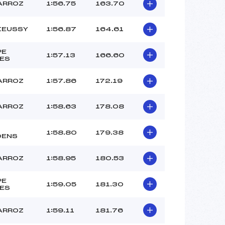
–
ARROZ
1:56.75
163.70
–
–
IEUSSY
1:56.87
164.61
 :
–
 :
-4
PE
1:57.13
166.60
ES
ARROZ
1:57.86
172.19
ARROZ
1:58.63
178.08
1:58.80
179.38
OENS
ARROZ
1:58.95
180.53
PE
1:59.05
181.30
ES
ARROZ
1:59.11
181.76