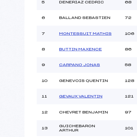
Ouvreurs C :
5
DENERIAZ CEDRIC
68
Ouvreurs D :
Ouvreurs E :
6
BALLAND SEBASTIEN
72
Météo :
Neige :
7
MONTESSUIT MATHIS
106
Pénalité appliquée :
8
BUTTIN MAXENCE
86
Catégorie :
9
CARPANO JONAS
58
10
GENEVOIS QUENTIN
128
11
GEVAUX VALENTIN
121
12
CHEVRET BENJAMIN
97
GUICHEBARON
13
101
ARTHUR