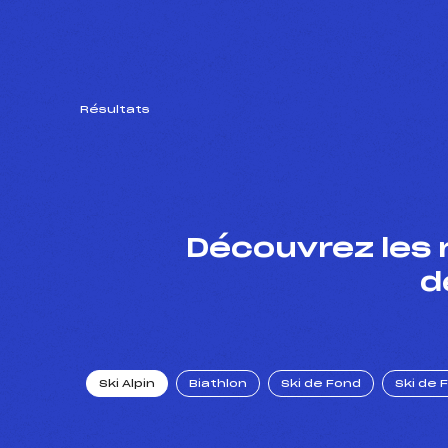
Résultats
Découvrez les 
d
Ski Alpin
Biathlon
Ski de Fond
Ski de 