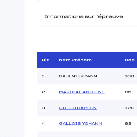
Informations sur l’épreuve
JURY DE COMPÉTITION
Délégué Technique :
Arbitre :
DU
Assistant :
Clt
Nom Prénom
Dos
Dir. Epreuve :
AM
1
SAULNIER YANN
103
2
MARICAL ANTOINE
85
MANCHE 1
Nombre de portes :
3
COPPO DAMIEN
120
Heure de départ :
Traceur :
RENAND
4
GALLOIS YOHANN
93
Ouvreurs A :
LEC
Ouvreurs B :