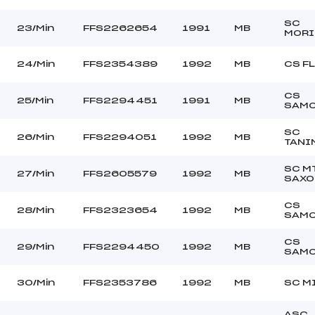
SC
23/Min
FFS2262654
1991
MB
MORI
24/Min
FFS2354389
1992
MB
CS F
CS
25/Min
FFS2294451
1991
MB
SAM
SC
26/Min
FFS2294051
1992
MB
TANI
SC M
27/Min
FFS2605579
1992
MB
SAXO
CS
28/Min
FFS2323654
1992
MB
SAM
CS
29/Min
FFS2294450
1992
MB
SAM
30/Min
FFS2353786
1992
MB
SC M
ASC