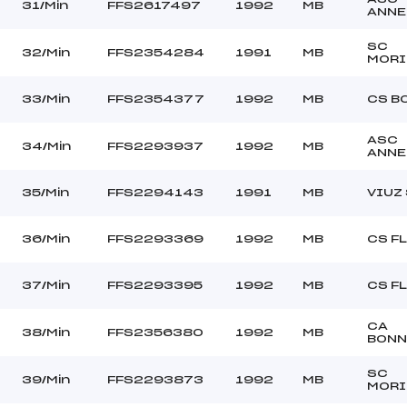
31/Min
FFS2617497
1992
MB
ANN
SC
32/Min
FFS2354284
1991
MB
MORI
33/Min
FFS2354377
1992
MB
CS B
ASC
34/Min
FFS2293937
1992
MB
ANN
35/Min
FFS2294143
1991
MB
VIUZ
36/Min
FFS2293369
1992
MB
CS F
37/Min
FFS2293395
1992
MB
CS F
CA
38/Min
FFS2356380
1992
MB
BONN
SC
39/Min
FFS2293873
1992
MB
MORI