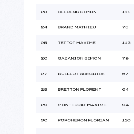
23
BEERENS SIMON
111
24
BRAND MATHIEU
75
25
TEFFOT MAXIME
113
26
GAZANION SIMON
79
27
GUILLOT GREGOIRE
67
28
BRETTON FLORENT
64
29
MONTERRAT MAXIME
94
30
PORCHERON FLORIAN
110