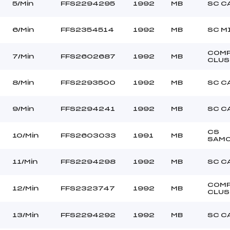
–
Ouvreurs C :
5/Min
FFS2294295
1992
MB
SC C
–
Ouvreurs D :
–
Ouvreurs E :
6/Min
FFS2354514
1992
MB
SC M
Beau
Température départ
DURE
Température arrivée
COM
7/Min
FFS2602687
1992
MB
CLUS
140.2800
8/Min
FFS2293500
1992
MB
SC C
Min
9/Min
FFS2294241
1992
MB
SC C
CS
10/Min
FFS2603033
1991
MB
SAM
11/Min
FFS2294298
1992
MB
SC C
COM
12/Min
FFS2323747
1992
MB
CLUS
13/Min
FFS2294292
1992
MB
SC C