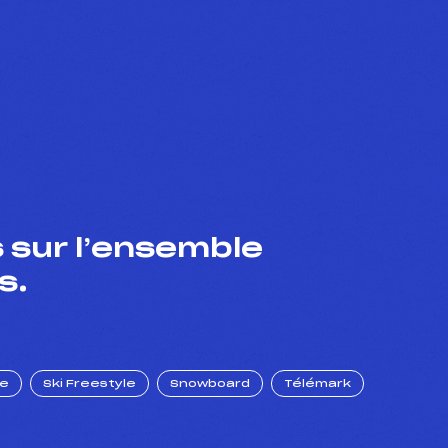
 sur l’ensemble
s.
ue
Ski Freestyle
Snowboard
Télémark