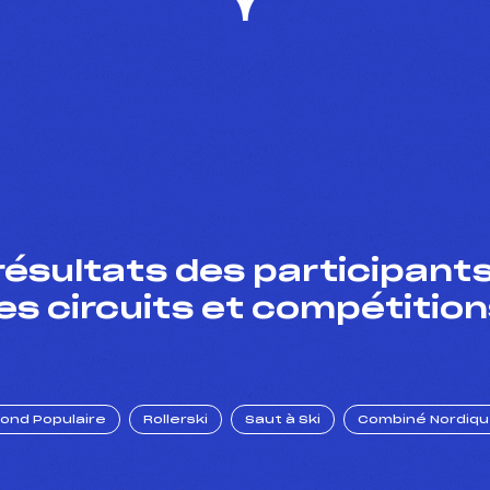
résultats des participants
es circuits et compétition
Fond Populaire
Rollerski
Saut à Ski
Combiné Nordiq