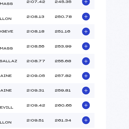
2:07.42
245.35
EMASS
2:08.13
250.78
LLON
OGEVE
2:08.18
251.16
2:08.55
253.99
EMASS
 SALLAZ
2:08.77
255.68
LAINE
2:09.05
257.82
LAINE
2:09.31
259.81
2:09.42
260.65
EVILL
2:09.51
261.34
LLON