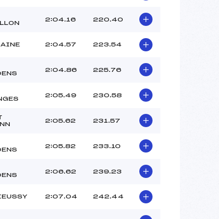
2:04.16
220.40
LLON
LAINE
2:04.57
223.54
2:04.86
225.76
OENS
2:05.49
230.58
NGES
T
2:05.62
231.57
NN
2:05.82
233.10
OENS
2:06.62
239.23
OENS
IEUSSY
2:07.04
242.44