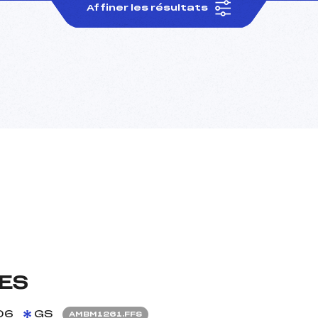
Affiner les résultats
ES
06
GS
AMBM1261.FFS