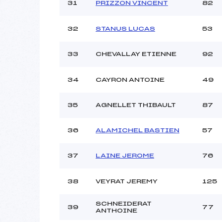
31
PRIZZON VINCENT
82
32
STANUS LUCAS
53
33
CHEVALLAY ETIENNE
92
34
CAYRON ANTOINE
49
35
AGNELLET THIBAULT
87
36
ALAMICHEL BASTIEN
57
37
LAINE JEROME
76
38
VEYRAT JEREMY
125
SCHNEIDERAT
39
77
ANTHOINE