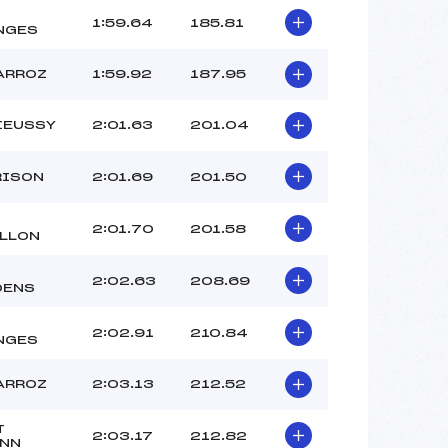
1:59.64
185.81
NGES
ARROZ
1:59.92
187.95
IEUSSY
2:01.63
201.04
RISON
2:01.69
201.50
2:01.70
201.58
LLON
2:02.63
208.69
OENS
2:02.91
210.84
NGES
ARROZ
2:03.13
212.52
T
2:03.17
212.82
NN