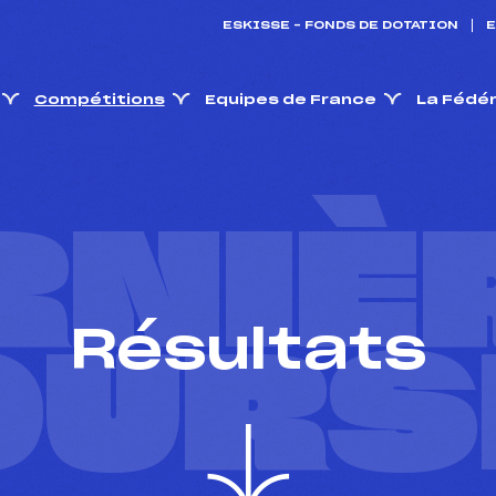
ESKISSE – FONDS DE DOTATION
E
Compétitions
Equipes de France
La Fédé
RNIÈ
Résultats
OURS