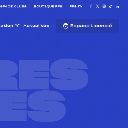
SPACE CLUBS
BOUTIQUE FFS
FFS TV
ration
Actualités
Espace Licencié
RES
ES