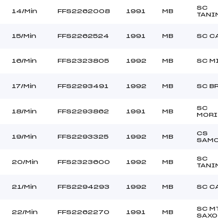
SC
14/Min
FFS2262008
1991
MB
TANI
15/Min
FFS2262524
1991
MB
SC C
16/Min
FFS2323805
1992
MB
SC M
17/Min
FFS2293491
1992
MB
SC B
SC
18/Min
FFS2293862
1991
MB
MORI
CS
19/Min
FFS2293325
1992
MB
SAM
SC
20/Min
FFS2323600
1992
MB
TANI
21/Min
FFS2294293
1992
MB
SC C
SC M
22/Min
FFS2262270
1991
MB
SAXO