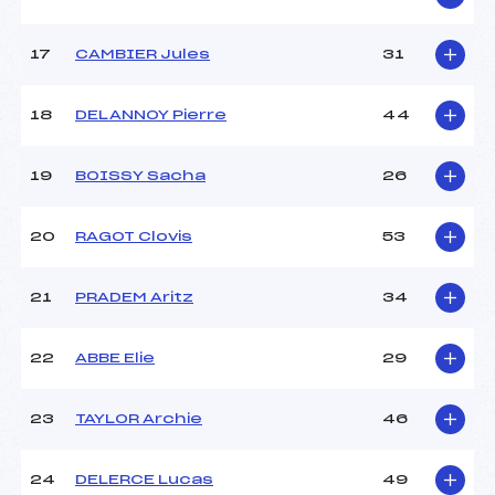
17
CAMBIER Jules
31
Pénalité appliquée :
41.5400
Catégorie :
*
18
DELANNOY Pierre
44
19
BOISSY Sacha
26
20
RAGOT Clovis
53
21
PRADEM Aritz
34
22
ABBE Elie
29
23
TAYLOR Archie
46
24
DELERCE Lucas
49