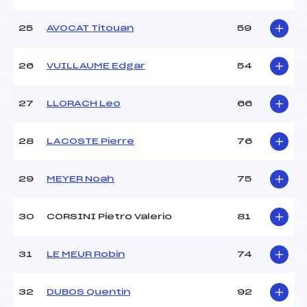
25
AVOCAT Titouan
59
26
VUILLAUME Edgar
54
27
LLORACH Leo
66
28
LACOSTE Pierre
76
29
MEYER Noah
75
30
CORSINI Pietro Valerio
81
31
LE MEUR Robin
74
32
DUBOS Quentin
92