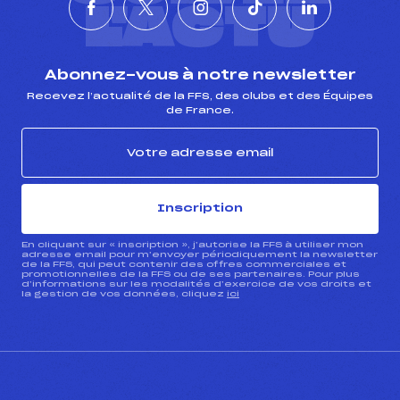
L'ACTU
Abonnez-vous à notre newsletter
Recevez l’actualité de la FFS, des clubs et des Équipes
de France.
Inscription
En cliquant sur « inscription », j’autorise la FFS à utiliser mon
adresse email pour m’envoyer périodiquement la newsletter
de la FFS, qui peut contenir des offres commerciales et
promotionnelles de la FFS ou de ses partenaires. Pour plus
d’informations sur les modalités d’exercice de vos droits et
la gestion de vos données, cliquez
ici