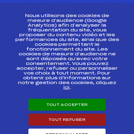
CONTACT
Nous utilisons des cookies de
ESPACE PRESSE
mesure d’audience (Google
Analytics) afin d’analyser la
fréquentation du site, vous
Ressources
proposer du contenu vidéo et les
performances du site, ainsi que des
Pass’Neige
cookies permettant le
Projet sportif fédéral
fonctionnement du site. Les
cookies de mesure d’audience ne
Projet de performance fédéral
sont déposés qu’avec votre
Antidopage
consentement. Vous pouvez
Pôle Développement, Formation, Suivi
accepter, refuser ou personnaliser
Scientifique
vos choix à tout moment. Pour
Listes ministérielles
obtenir plus d'informations sur
notre gestion des cookies, cliquez
Pôle vie de l’athlète
ici
.
Enseignement professionnel
Informatique et chronométrage
Circuits
TOUT ACCEPTER
Carrières
Développement des habiletés mentales
TOUT REFUSER