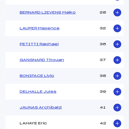
BERNARD LIEVENS Maiko
28
LAUPER Maxence
32
PETITTI Raphael
36
GANGNARD Titouan
37
BONIFACE Livio
38
DELHALLE Jules
39
JAUNAS Archibald
41
LAHAYE Eric
42