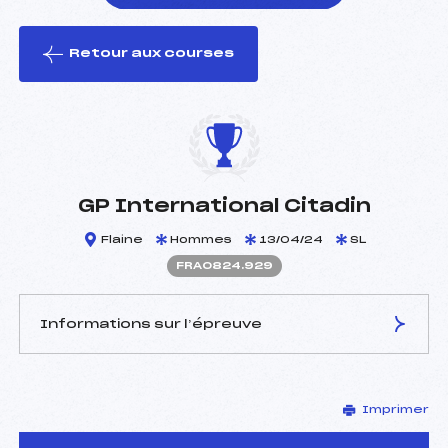
Retour aux courses
foi(s) le ski
GP International Citadin
Flaine
Hommes
13/04/24
SL
FRA0824.929
Informations sur l’épreuve
JURY DE COMPÉTITION
Imprimer
Délégué Technique :
DEBART JEAN-LOUIS
(FRA)