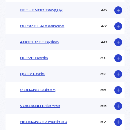
BETHENOD Tanguy
45
CHOMEL Alexandre
47
ANSELMET Kylian
48
OLIVE Denis
51
QUEY Loris
52
MORAND Ruben
55
VUARAND Etienne
56
HERNANDEZ Mathieu
57