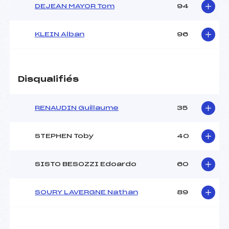
DEJEAN MAYOR Tom
94
KLEIN Alban
96
Disqualifiés
RENAUDIN Guillaume
35
STEPHEN Toby
40
SISTO BESOZZI Edoardo
60
SOURY LAVERGNE Nathan
89