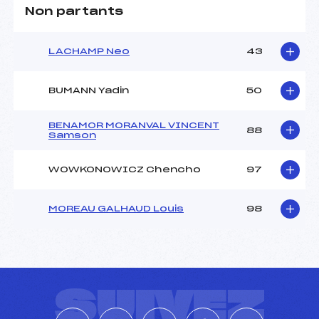
Non partants
LACHAMP Neo
43
BUMANN Yadin
50
BENAMOR MORANVAL VINCENT
88
Samson
WOWKONOWICZ Chencho
97
MOREAU GALHAUD Louis
98
SUIVEZ