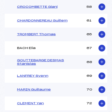
CROCOMBETTE Giani
58
CHARDONNEREAU Guillem
61
TROMBERT Thomas
65
BACH Elia
67
GOUTTEBARGE DESMAS
68
Stanislas
LANFREY Svenn
69
MARIN Guillaume
70
CLEMENT Yan
72