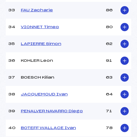
33
FAU Zacharie
86
34
VIONNET Timeo
80
35
LAPIERRE Simon
62
36
KOHLER Leon
91
37
BOESCH Kilian
63
38
JACQUEMOUD Ivan
64
39
PENALVER NAVARRO Diego
71
40
BOTEFF WALLACE Ivan
78