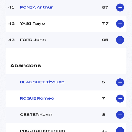
41
PONZA Arthur
87
42
YAGI Taiyo
77
43
FORD John
95
Abandons
BLANCHET Titouan
5
ROGUE Romeo
7
OESTER Kevin
8
PROCTOR Emerson
11