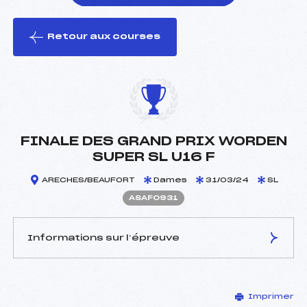
Retour aux courses
foi(s) le ski
FINALE DES GRAND PRIX WORDEN
SUPER SL U16 F
ARECHES/BEAUFORT
Dames
31/03/24
SL
ASAF0931
Informations sur l’épreuve
JURY DE COMPÉTITION
Imprimer
Délégué Technique :
–