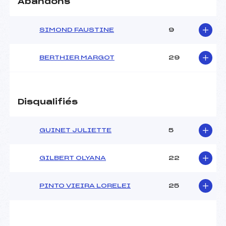
Ouvreurs A :
–
Abandons
Ouvreurs B :
–
Ouvreurs C :
–
SIMOND FAUSTINE
9
Ouvreurs D :
–
Ouvreurs E :
–
Météo :
–
BERTHIER MARGOT
29
Neige :
–
MANCHE 2
Disqualifiés
Nombre de portes :
–
Heure de départ :
–
GUINET JULIETTE
5
Traceur :
–
Ouvreurs A :
–
GILBERT OLYANA
22
Ouvreurs B :
–
Ouvreurs C :
–
PINTO VIEIRA LORELEI
25
Ouvreurs D :
–
Ouvreurs E :
–
Température départ :
–
Température arrivée :
–