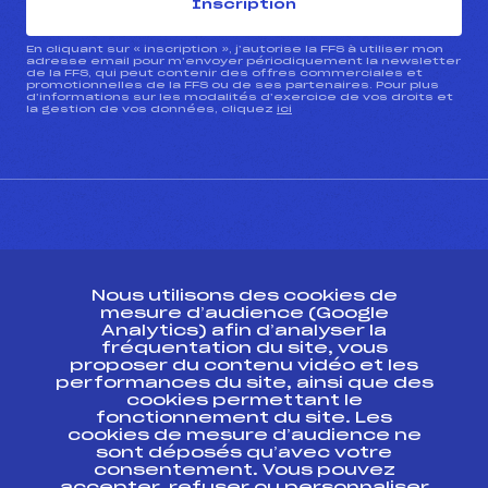
Inscription
En cliquant sur « inscription », j’autorise la FFS à utiliser mon
adresse email pour m’envoyer périodiquement la newsletter
de la FFS, qui peut contenir des offres commerciales et
promotionnelles de la FFS ou de ses partenaires. Pour plus
d’informations sur les modalités d’exercice de vos droits et
la gestion de vos données, cliquez
ici
CONTACT
Nous utilisons des cookies de
ESPACE PRESSE
mesure d’audience (Google
Analytics) afin d’analyser la
fréquentation du site, vous
Ressources
proposer du contenu vidéo et les
performances du site, ainsi que des
Pass’Neige
cookies permettant le
Projet sportif fédéral
fonctionnement du site. Les
cookies de mesure d’audience ne
Projet de performance fédéral
sont déposés qu’avec votre
Antidopage
consentement. Vous pouvez
Pôle Développement, Formation, Suivi