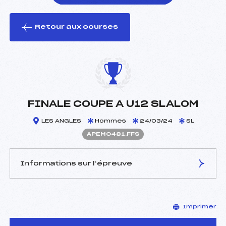
Retour aux courses
foi(s) le ski
FINALE COUPE A U12 SLALOM
LES ANGLES
Hommes
24/03/24
SL
APEM0481.FFS
Informations sur l’épreuve
JURY DE COMPÉTITION
Imprimer
Délégué Technique :
SEIGNOL LUC (PE)
Arbitre :
GARCIA LOIC (PE)