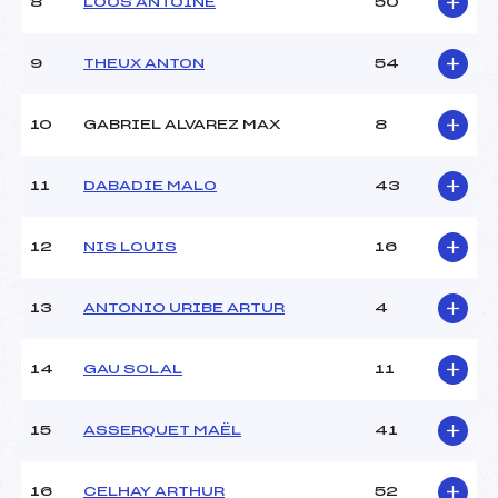
8
LOOS ANTOINE
50
Ouvreurs D :
–
Ouvreurs E :
–
Météo :
–
9
THEUX ANTON
54
Neige :
–
10
GABRIEL ALVAREZ MAX
8
MANCHE 2
11
DABADIE MALO
43
Nombre de portes :
46
Heure de départ :
11H
Traceur :
ANANOS (PE)
12
NIS LOUIS
16
Ouvreurs A :
DELLUS (PE)
Ouvreurs B :
BOBO (PE)
13
ANTONIO URIBE ARTUR
4
Ouvreurs C :
–
Ouvreurs D :
–
Ouvreurs E :
–
14
GAU SOLAL
11
Température départ :
–
Température arrivée :
–
15
ASSERQUET MAËL
41
Pénalité appliquée :
221.0800
16
CELHAY ARTHUR
52