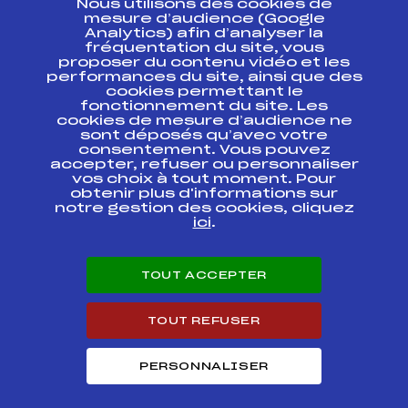
Nous utilisons des cookies de
ESPACE PRESSE
mesure d’audience (Google
Analytics) afin d’analyser la
fréquentation du site, vous
Ressources
proposer du contenu vidéo et les
performances du site, ainsi que des
Pass’Neige
cookies permettant le
Projet sportif fédéral
fonctionnement du site. Les
cookies de mesure d’audience ne
Projet de performance fédéral
sont déposés qu’avec votre
Antidopage
consentement. Vous pouvez
Pôle Développement, Formation, Suivi
accepter, refuser ou personnaliser
Scientifique
vos choix à tout moment. Pour
Listes ministérielles
obtenir plus d'informations sur
notre gestion des cookies, cliquez
Pôle vie de l’athlète
ici
.
Enseignement professionnel
Informatique et chronométrage
Circuits
TOUT ACCEPTER
Carrières
Développement des habiletés mentales
TOUT REFUSER
PERSONNALISER
© 2026 Fédération Française de Ski
Mentions légales
Politique de
confidentialité
Cookies