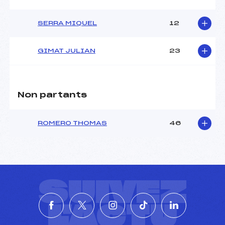
SERRA MIQUEL
12
GIMAT JULIAN
23
Non partants
ROMERO THOMAS
46
SUIVEZ
L'ACTU