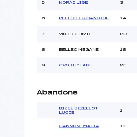
Ouvreurs C :
5
NORAZ LISE
3
Ouvreurs D :
Ouvreurs E :
6
PELLICIER CANDICE
14
Météo :
Neige :
7
VALET FLAVIE
20
Pénalité appliquée :
8
BELLEC MEGANE
18
Catégorie :
9
ORS THYLANE
23
Abandons
BIZEL BIZELLOT
1
LUCIE
CANNONI MALIA
11