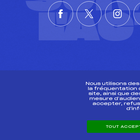
L'A
Nous utilisons de
la fréquentation
site, ainsi que 
R
mesure d’audien
accepter, refus
d'in
CONTACT
TOUT ACCEP
ESPACE PRESSE