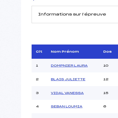
Informations sur l’épreuve
JURY DE COMPÉTITION
Délégué Technique :
L
Arbitre :
FLA
Assistant :
Clt
Nom Prénom
Dos
Dir. Epreuve :
VI
1
DOMPNIER LAURA
10
2
BLAIS JULIETTE
12
MANCHE 1
Nombre de portes :
3
VIDAL VANESSA
15
Heure de départ :
Traceur :
4
SEBAN LOUMIA
6
Ouvreurs A :
Ouvreurs B :