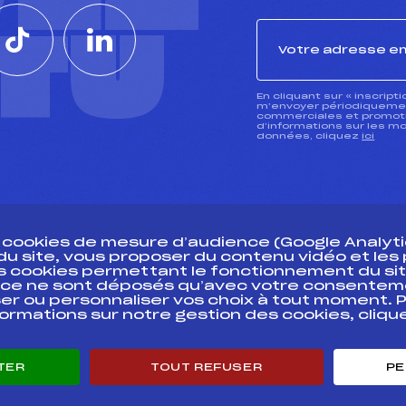
CTU
En cliquant sur « inscript
m’envoyer périodiquement
commerciales et promotio
d’informations sur les mo
données, cliquez
ici
s cookies de mesure d’audience (Google Analytic
 du site, vous proposer du contenu vidéo et le
des cookies permettant le fonctionnement du sit
essources
ce ne sont déposés qu’avec votre consentem
Pass’Neige
Pôle vie de l’
er ou personnaliser vos choix à tout moment. P
formations sur notre gestion des cookies, cliq
Projet sportif fédéral
Enseignemen
Projet de performance fédéral
Informatiqu
Antidopage
Circuits
TER
TOUT REFUSER
PE
Pôle Développement, Formation, Suivi
Carrières
Scientifique
Développeme