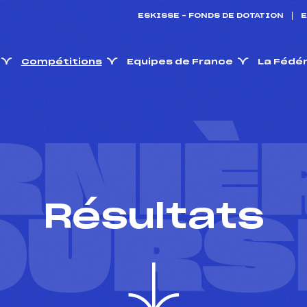
ESKISSE – FONDS DE DOTATION
E
Compétitions
Equipes de France
La Fédé
RNIÈ
Résultats
OURS