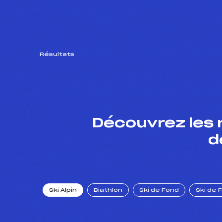
Résultats
Découvrez les 
d
Ski Alpin
Biathlon
Ski de Fond
Ski de 