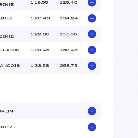
DI FEDE (SA)
1:19.55
125.40
EINIE
–
–
LBIEZ
1:20.48
134.24
 :
–
 :
–
1:22.88
157.05
EINIE
ILLARDS
1:23.45
162.46
RANCOIS
1:33.58
258.73
ORLIN
LBIEZ