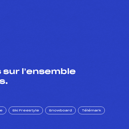
 sur l’ensemble
s.
ue
Ski Freestyle
Snowboard
Télémark