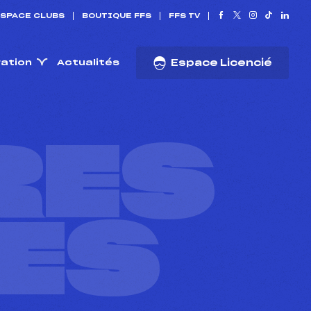
SPACE CLUBS
BOUTIQUE FFS
FFS TV
ration
Actualités
Espace Licencié
RES
ES