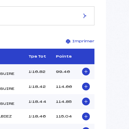
ES DE LA PISTE
Imprimer
STADE JEAN PIERRE AUGER
2050
1930
Tps Tot
Points
120
3511/12/17
1:16.82
99.46
SUIRE
1:18.42
114.66
SUIRE
40
1:18.44
114.85
12H00
SUIRE
MIDAVAINE LAROUQUIE (SA)
LBIEZ
1:18.46
115.04
TESTE (SA)
CLARAZ BONNEL (SA)