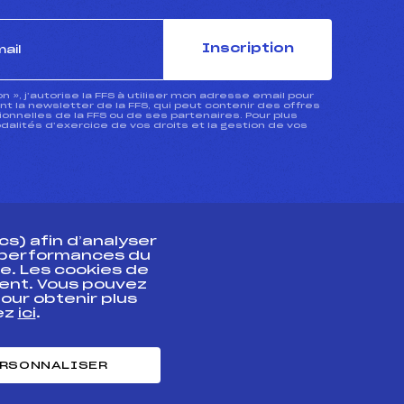
Inscription
ion », j’autorise la FFS à utiliser mon adresse email pour
 la newsletter de la FFS, qui peut contenir des offres
nnelles de la FFS ou de ses partenaires. Pour plus
dalités d’exercice de vos droits et la gestion de vos
s) afin d’analyser
s performances du
e. Les cookies de
ent. Vous pouvez
athlète
our obtenir plus
uez
ici
.
t professionnel
e et chronométrage
RSONNALISER
nt des habiletés