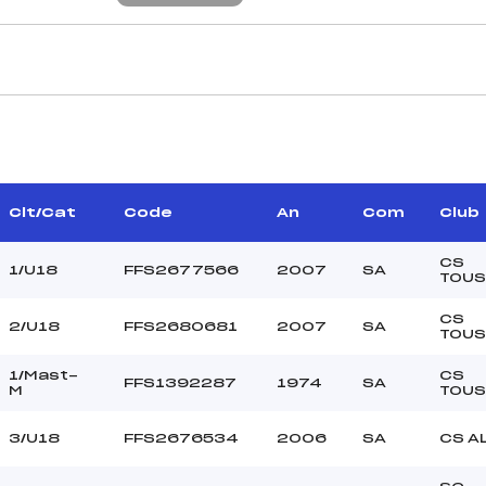
CARACTÉRISTIQU
ECOMTE SYLVAIN (SA)
Piste :
MMIER BERNARD (SA)
Altitude départ :
–
Altitude arrivée :
Clt/Cat
Code
An
Com
Club
DAL JEAN PIERRE (SA)
Dénivelé :
Homologation :
CS
1/U18
FFS2677566
2007
SA
TOUS
CS
2/U18
FFS2680681
2007
SA
MANCHE 2
TOUS
42
Nombre de portes :
1/Mast-
CS
FFS1392287
1974
SA
10H00
Heure de départ :
M
TOUS
ADOBATI (SA)
Traceur :
3/U18
FFS2676534
2006
SA
CS A
JANUEL (SA)
Ouvreurs A :
COUSSEAU (SA)
Ouvreurs B :