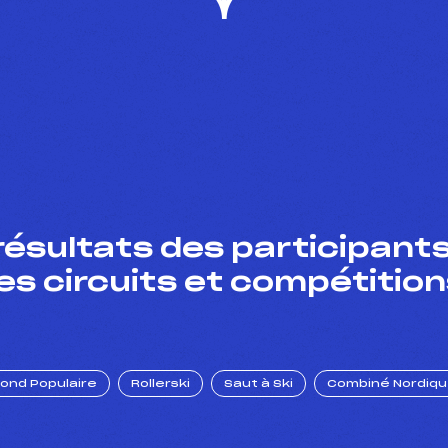
résultats des participants
es circuits et compétition
Fond Populaire
Rollerski
Saut à Ski
Combiné Nordiq