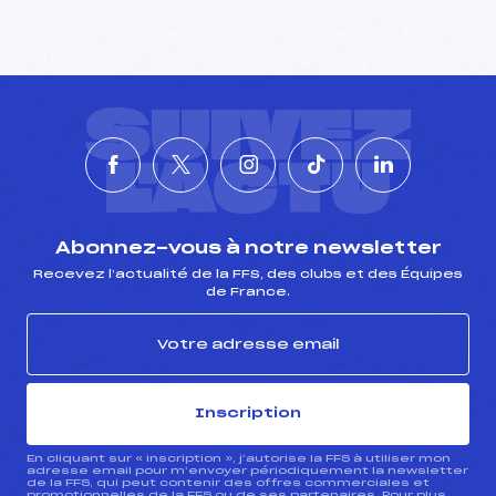
Pénalité appliquée :
173.6700
Catégorie :
U21->C
SUIVEZ
L'ACTU
Abonnez-vous à notre newsletter
Recevez l’actualité de la FFS, des clubs et des Équipes
de France.
Inscription
En cliquant sur « inscription », j’autorise la FFS à utiliser mon
adresse email pour m’envoyer périodiquement la newsletter
de la FFS, qui peut contenir des offres commerciales et
promotionnelles de la FFS ou de ses partenaires. Pour plus