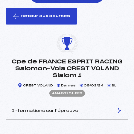
Retour aux courses
foi(s) le ski
Cpe de FRANCE ESPRIT RACING
Salomon-Vola CREST VOLAND
Slalom 1
CREST VOLAND
Dames
09/03/24
SL
AMAF0101.FFS
Informations sur l’épreuve
JURY DE COMPÉTITION