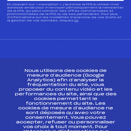
En cliquant sur « inscription », j’autorise la FFS à utiliser mon
adresse email pour m’envoyer périodiquement la newsletter
de la FFS, qui peut contenir des offres commerciales et
promotionnelles de la FFS ou de ses partenaires. Pour plus
d’informations sur les modalités d’exercice de vos droits et
la gestion de vos données, cliquez
ici
CONTACT
Nous utilisons des cookies de
ESPACE PRESSE
mesure d’audience (Google
Analytics) afin d’analyser la
fréquentation du site, vous
Ressources
proposer du contenu vidéo et les
performances du site, ainsi que des
Pass’Neige
cookies permettant le
Projet sportif fédéral
fonctionnement du site. Les
cookies de mesure d’audience ne
Projet de performance fédéral
sont déposés qu’avec votre
Antidopage
consentement. Vous pouvez
Pôle Développement, Formation, Suivi
accepter, refuser ou personnaliser
Scientifique
vos choix à tout moment. Pour