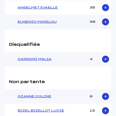
Catégorie :
U18->Mas
ANSELMET EVAELLE
35
EUGENIO MARILOU
36
Disqualifiés
CANNONI MALIA
4
Non partants
OZANNE COLINE
9
BIZEL BIZELLOT LUCIE
13