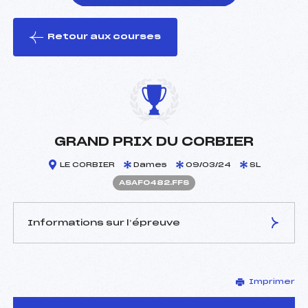
Retour aux courses
foi(s) le ski
GRAND PRIX DU CORBIER
LE CORBIER
Dames
09/03/24
SL
ASAF0482.FFS
Informations sur l’épreuve
JURY DE COMPÉTITION
Imprimer
Délégué Technique :
FLEURY CEDRIC (SA)
Arbitre :
BAUDIN PHILIPPE (SA)