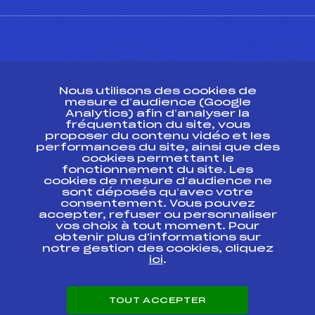
CONTACT
Nous utilisons des cookies de
ESPACE PRESSE
mesure d’audience (Google
Analytics) afin d’analyser la
fréquentation du site, vous
Ressources
proposer du contenu vidéo et les
performances du site, ainsi que des
Pass’Neige
cookies permettant le
Projet sportif fédéral
fonctionnement du site. Les
cookies de mesure d’audience ne
Projet de performance fédéral
sont déposés qu’avec votre
Antidopage
consentement. Vous pouvez
Pôle Développement, Formation, Suivi
accepter, refuser ou personnaliser
Scientifique
vos choix à tout moment. Pour
Listes ministérielles
obtenir plus d'informations sur
notre gestion des cookies, cliquez
Pôle vie de l’athlète
ici
.
Enseignement professionnel
Informatique et chronométrage
Circuits
TOUT ACCEPTER
Carrières