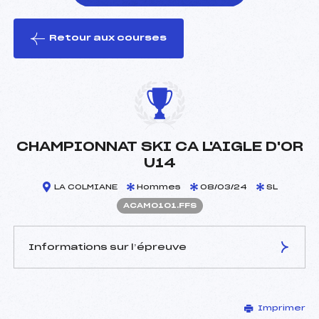
Retour aux courses
foi(s) le ski
CHAMPIONNAT SKI CA L'AIGLE D'OR
U14
LA COLMIANE
Hommes
08/03/24
SL
ACAM0101.FFS
Informations sur l’épreuve
JURY DE COMPÉTITION
Imprimer
Délégué Technique :
PELLEGRINO JEAN MARIE