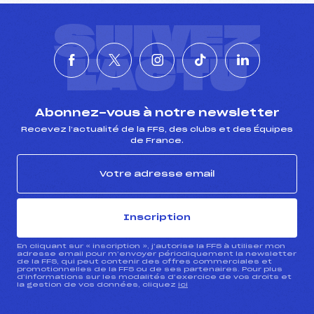
SUIVEZ
L'ACTU
Abonnez-vous à notre newsletter
Recevez l’actualité de la FFS, des clubs et des Équipes
de France.
Inscription
En cliquant sur « inscription », j’autorise la FFS à utiliser mon
adresse email pour m’envoyer périodiquement la newsletter
de la FFS, qui peut contenir des offres commerciales et
promotionnelles de la FFS ou de ses partenaires. Pour plus
d’informations sur les modalités d’exercice de vos droits et
la gestion de vos données, cliquez
ici