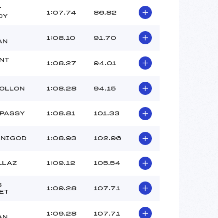
T
1:07.74
86.82
CY
1:08.10
91.70
AN
NT
1:08.27
94.01
HOLLON
1:08.28
94.15
 PASSY
1:08.81
101.33
ANIGOD
1:08.93
102.96
LLAZ
1:09.12
105.54
S
1:09.28
107.71
ET
1:09.28
107.71
AN