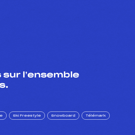
 sur l’ensemble
s.
ue
Ski Freestyle
Snowboard
Télémark