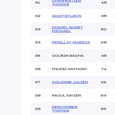
CHARPENTIER
31
46
THOMAS
32
ADAM SYLVAIN
36
DONZEL GONET
33
50
MICHAEL
34
PERILLAT YANNICK
28
35
COUSIN SACHA
45
36
MILESI ANTHONY
74
37
COLONGE JULIEN
22
38
RAOUL XAVIER
54
DESCOMBES
39
53
THOMAS