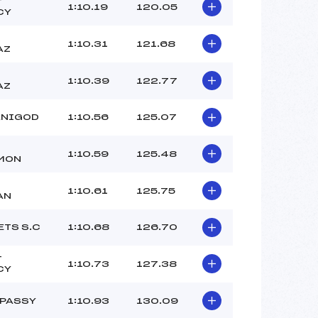
T
1:10.19
120.05
CY
1:10.31
121.68
AZ
1:10.39
122.77
AZ
ANIGOD
1:10.56
125.07
1:10.59
125.48
MON
1:10.61
125.75
AN
ETS S.C
1:10.68
126.70
T
1:10.73
127.38
CY
 PASSY
1:10.93
130.09