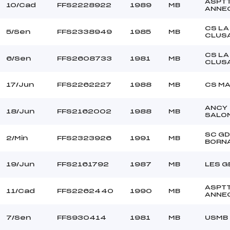
ASPT
10/Cad
FFS2228922
1989
MB
ANNE
CS LA
5/Sen
FFS2338949
1985
MB
CLUS
CS LA
6/Sen
FFS2608733
1981
MB
CLUS
17/Jun
FFS2262227
1988
MB
CS M
ANCY
18/Jun
FFS2162002
1988
MB
SALO
SC GD
2/Min
FFS2323926
1991
MB
BORN
19/Jun
FFS2161792
1987
MB
LES G
ASPT
11/Cad
FFS2262440
1990
MB
ANNE
7/Sen
FFS930414
1981
MB
USMB