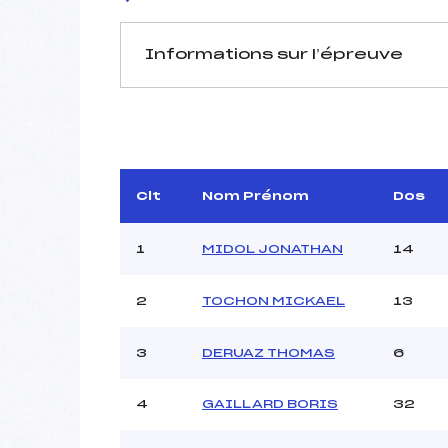
Informations sur l’épreuve
JURY DE COMPÉTITION
Délégué Technique :
PE
Arbitre :
Assistant :
Clt
Nom Prénom
Dos
Dir. Epreuve :
PERRILL
1
MIDOL JONATHAN
14
2
TOCHON MICKAEL
13
MANCHE 1
Nombre de portes :
3
DERUAZ THOMAS
6
Heure de départ :
Traceur :
VULLIET
4
GAILLARD BORIS
32
Ouvreurs A :
BON B
Ouvreurs B :
BL