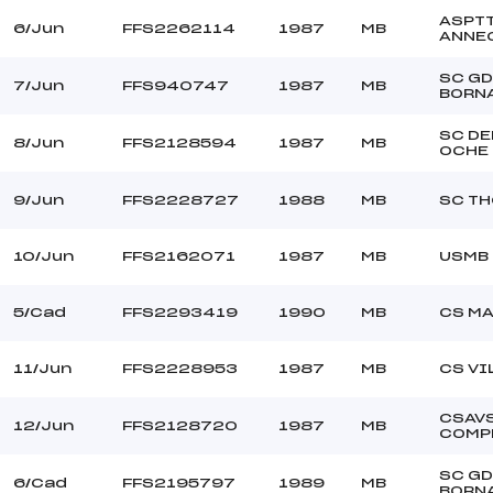
ASPT
6/Jun
FFS2262114
1987
MB
ANNE
SC GD
7/Jun
FFS940747
1987
MB
BORN
SC DE
8/Jun
FFS2128594
1987
MB
OCHE
9/Jun
FFS2228727
1988
MB
SC T
10/Jun
FFS2162071
1987
MB
USMB
5/Cad
FFS2293419
1990
MB
CS M
11/Jun
FFS2228953
1987
MB
CS VI
CSAV
12/Jun
FFS2128720
1987
MB
COMP
SC GD
6/Cad
FFS2195797
1989
MB
BORN