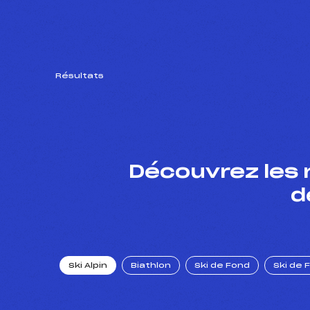
Résultats
Découvrez les 
d
Ski Alpin
Biathlon
Ski de Fond
Ski de 