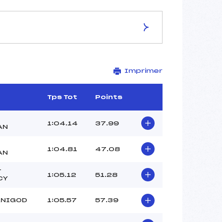
ES DE LA PISTE
Imprimer
LA FLORIA
1700
1420
Tps Tot
Points
280
2088/10/04
1:04.14
37.99
AN
1:04.81
47.08
AN
–
T
1:05.12
51.28
–
CY
–
ANIGOD
1:05.57
57.39
–
–