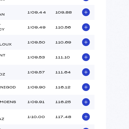
1:09.44
109.88
AN
T
1:09.49
110.56
CY
1:09.50
110.69
LOUX
NT
1:09.53
111.10
1:09.57
111.64
OZ
ANIGOD
1:09.90
116.12
AMOENS
1:09.91
116.25
1:10.00
117.48
AZ