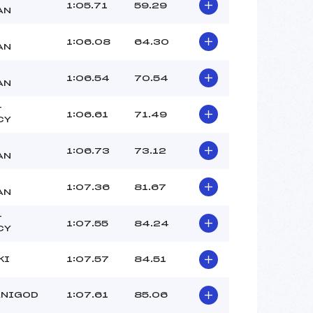
–
1:05.71
59.29
AN
–
–
1:06.08
64.30
AN
 :
-1
 :
1
1:06.54
70.54
AN
T
1:06.61
71.49
CY
1:06.73
73.12
AN
1:07.36
81.67
AN
T
1:07.55
84.24
CY
KI
1:07.57
84.51
ANIGOD
1:07.61
85.06