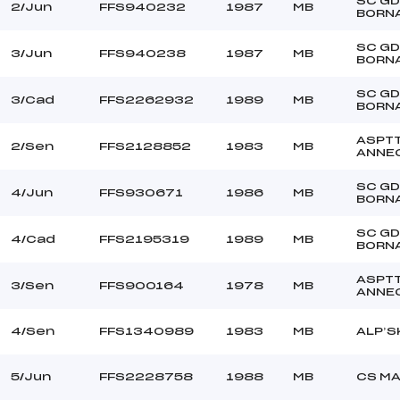
SC GD
–
Ouvreurs C :
2/Jun
FFS940232
1987
MB
BORN
–
Ouvreurs D :
–
Ouvreurs E :
SC GD
3/Jun
FFS940238
1987
MB
BORN
BEAU
Température départ
BONNE
Température arrivée
SC GD
3/Cad
FFS2262932
1989
MB
BORN
ASPT
37.9900
2/Sen
FFS2128852
1983
MB
ANNE
Min->Mas
SC GD
4/Jun
FFS930671
1986
MB
BORN
SC GD
4/Cad
FFS2195319
1989
MB
BORN
ASPT
3/Sen
FFS900164
1978
MB
ANNE
4/Sen
FFS1340989
1983
MB
ALP’S
5/Jun
FFS2228758
1988
MB
CS M