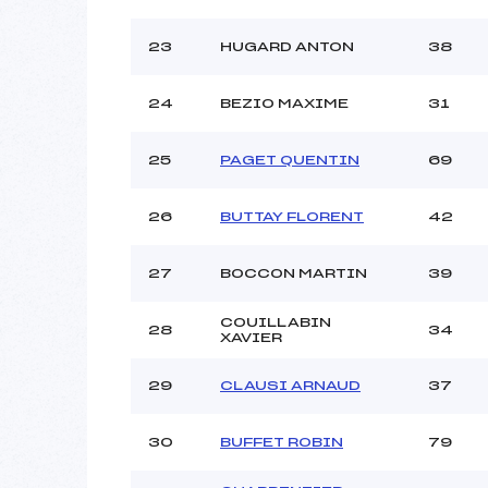
23
HUGARD ANTON
38
24
BEZIO MAXIME
31
25
PAGET QUENTIN
69
26
BUTTAY FLORENT
42
27
BOCCON MARTIN
39
COUILLABIN
28
34
XAVIER
29
CLAUSI ARNAUD
37
30
BUFFET ROBIN
79