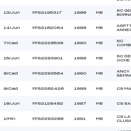
SC GD
13/Jun
FFS2195317
1986
MB
BORN
ASPT
14/Jun
FFS2162064
1988
MB
ANNE
SC
7/Cad
FFS2228538
1990
MB
COMB
SC DE
15/Jun
FFS2293901
1988
MB
OCHE
ANCY
8/Cad
FFS2293564
1990
MB
SEMN
9/Cad
FFS2262426
1989
MB
CS M
16/Jun
FFS2128482
1987
MB
CS S
CS LA
1/Min
FFS2293288
1991
MB
CLUS