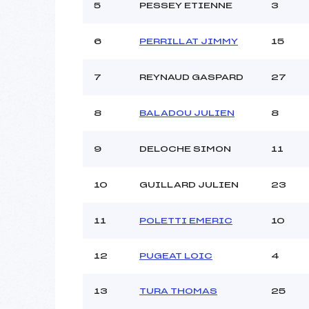
Ouvreurs C :
5
PESSEY ETIENNE
3
Ouvreurs D :
Ouvreurs E :
6
PERRILLAT JIMMY
15
Météo :
Neige :
7
REYNAUD GASPARD
27
Pénalité appliquée :
8
BALADOU JULIEN
8
Catégorie :
9
DELOCHE SIMON
11
10
GUILLARD JULIEN
23
11
POLETTI EMERIC
10
12
PUGEAT LOIC
4
13
TURA THOMAS
25