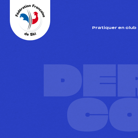
Panneau de gestion des cookies
Pratiquer en club
DE
C