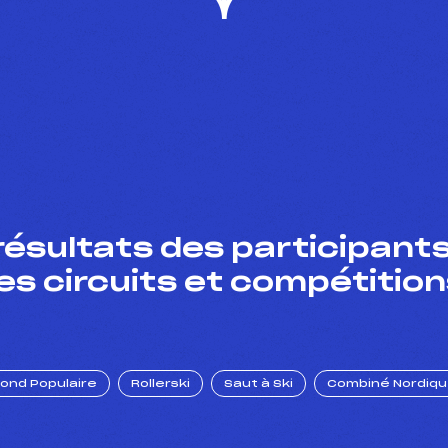
résultats des participants
es circuits et compétition
Fond Populaire
Rollerski
Saut à Ski
Combiné Nordiq