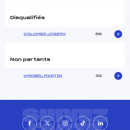
Pénalité appliquée :
183.9300
Catégorie :
U16
Disqualifiés
COLOMER JOSEPH
59
Non partants
WROBEL MARTIN
32
SUIVEZ