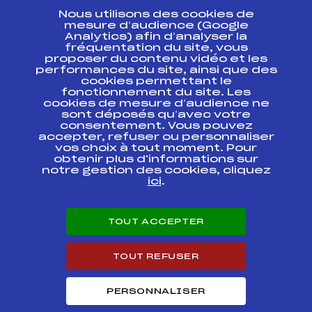
Nous utilisons des cookies de
ESPACE PRESSE
mesure d’audience (Google
Analytics) afin d’analyser la
fréquentation du site, vous
Ressources
proposer du contenu vidéo et les
performances du site, ainsi que des
Pass’Neige
cookies permettant le
Projet sportif fédéral
fonctionnement du site. Les
cookies de mesure d’audience ne
Projet de performance fédéral
sont déposés qu’avec votre
Antidopage
consentement. Vous pouvez
Pôle Développement, Formation, Suivi
accepter, refuser ou personnaliser
Scientifique
vos choix à tout moment. Pour
Listes ministérielles
obtenir plus d'informations sur
notre gestion des cookies, cliquez
Pôle vie de l’athlète
ici
.
Enseignement professionnel
Informatique et chronométrage
Circuits
TOUT ACCEPTER
Carrières
Développement des habiletés mentales
TOUT REFUSER
PERSONNALISER
© 2026 Fédération Française de Ski
Mentions légales
Politique de