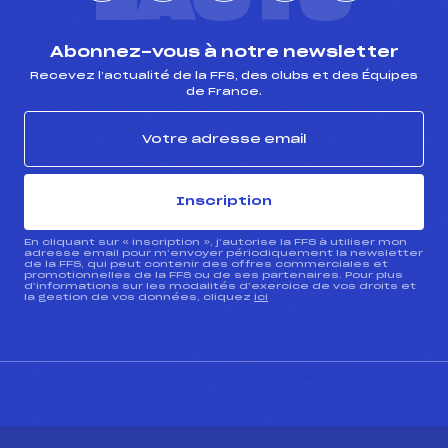
L'ACTU
Abonnez-vous à notre newsletter
Recevez l’actualité de la FFS, des clubs et des Équipes
de France.
Inscription
En cliquant sur « inscription », j’autorise la FFS à utiliser mon
adresse email pour m’envoyer périodiquement la newsletter
de la FFS, qui peut contenir des offres commerciales et
promotionnelles de la FFS ou de ses partenaires. Pour plus
d’informations sur les modalités d’exercice de vos droits et
la gestion de vos données, cliquez
ici
CONTACT