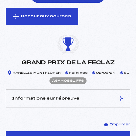
Retour aux courses
foi(s) le ski
GRAND PRIX DE LA FECLAZ
KARELLIS MONTRICHER
Hommes
02/03/24
SL
ASAM0881.FFS
Informations sur l’épreuve
JURY DE COMPÉTITION
Imprimer
Délégué Technique :
BRANCAZ FERNAND (SA)
Arbitre :
BRANCAZ XAVIER (SA)