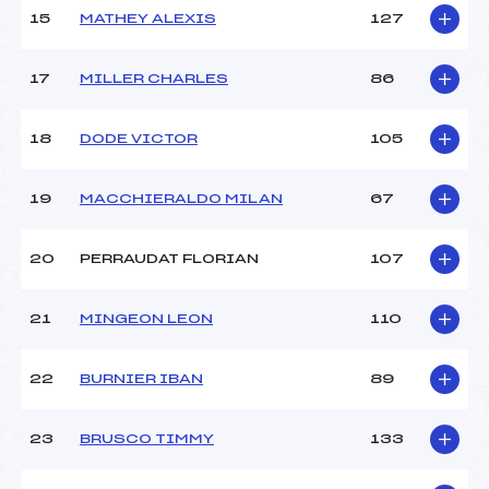
15
MATHEY ALEXIS
127
Pénalité appliquée :
129.2900
17
MILLER CHARLES
86
Catégorie :
U14
18
DODE VICTOR
105
19
MACCHIERALDO MILAN
67
20
PERRAUDAT FLORIAN
107
21
MINGEON LEON
110
22
BURNIER IBAN
89
23
BRUSCO TIMMY
133