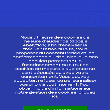
CONTACT
Nous utilisons des cookies de
ESPACE PRESSE
mesure d’audience (Google
Analytics) afin d’analyser la
fréquentation du site, vous
Ressources
proposer du contenu vidéo et les
performances du site, ainsi que des
Pass’Neige
cookies permettant le
Projet sportif fédéral
fonctionnement du site. Les
cookies de mesure d’audience ne
Projet de performance fédéral
sont déposés qu’avec votre
Antidopage
consentement. Vous pouvez
Pôle Développement, Formation, Suivi
accepter, refuser ou personnaliser
Scientifique
vos choix à tout moment. Pour
Listes ministérielles
obtenir plus d'informations sur
notre gestion des cookies, cliquez
Pôle vie de l’athlète
ici
.
Enseignement professionnel
Informatique et chronométrage
Circuits