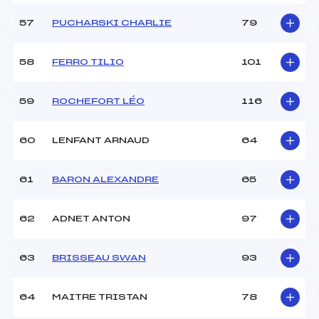
57
PUCHARSKI CHARLIE
79
58
FERRO TILIO
101
59
ROCHEFORT LÉO
116
60
LENFANT ARNAUD
64
61
BARON ALEXANDRE
65
62
ADNET ANTON
97
63
BRISSEAU SWAN
93
64
MAITRE TRISTAN
78