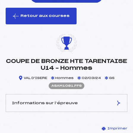
Retour aux courses
foi(s) le ski
COUPE DE BRONZE HTE TARENTAISE
U14 – Hommes
VAL D'ISERE
Hommes
02/03/24
GS
ASAM1081.FFS
Informations sur l’épreuve
JURY DE COMPÉTITION
Imprimer
Délégué Technique :
TÉBIB KARIM (SA)