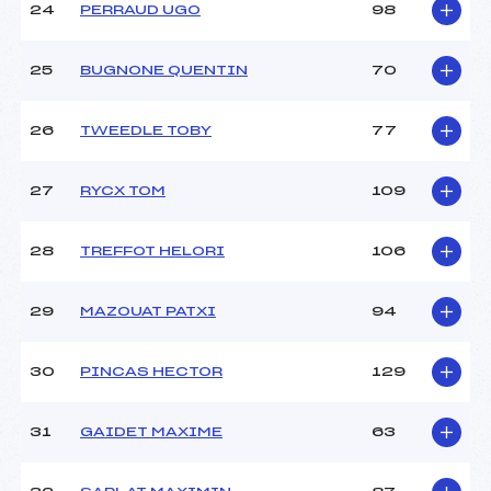
24
PERRAUD UGO
98
25
BUGNONE QUENTIN
70
26
TWEEDLE TOBY
77
27
RYCX TOM
109
28
TREFFOT HELORI
106
29
MAZOUAT PATXI
94
30
PINCAS HECTOR
129
31
GAIDET MAXIME
63