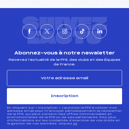
SUIVEZ
L'ACTU
Abonnez-vous à notre newsletter
Recevez l’actualité de la FFS, des clubs et des Équipes
de France.
Inscription
En cliquant sur « inscription », j’autorise la FFS à utiliser mon
adresse email pour m’envoyer périodiquement la newsletter
de la FFS, qui peut contenir des offres commerciales et
promotionnelles de la FFS ou de ses partenaires. Pour plus
d’informations sur les modalités d’exercice de vos droits et
la gestion de vos données, cliquez
ici