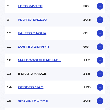
Ouvreurs B :
–
8
LEES XAVIER
96
Ouvreurs C :
–
Ouvreurs D :
–
Ouvreurs E :
–
9
MARRO EMILIO
108
Météo :
–
Neige :
–
10
FALIES SACHA
61
MANCHE 2
11
LUSTED ZEPHYR
66
Nombre de portes :
26
Heure de départ :
12:45
12
MALESCOUR RAPHAEL
119
Traceur :
BRUNO JEAN (SA)
Ouvreurs A :
VUILLERMOZ NICOLAS
13
BERARD ANDIE
118
(SA)
Ouvreurs B :
–
Ouvreurs C :
–
14
GEDDES MAC
125
Ouvreurs D :
–
Ouvreurs E :
–
15
GAIDE THOMAS
103
Température départ :
–
Température arrivée :
–