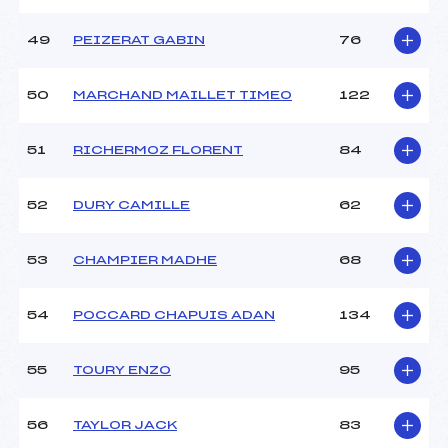
49
PEIZERAT GABIN
76
50
MARCHAND MAILLET TIMEO
122
51
RICHERMOZ FLORENT
84
52
DURY CAMILLE
62
53
CHAMPIER MADHE
68
54
POCCARD CHAPUIS ADAN
134
55
TOURY ENZO
95
56
TAYLOR JACK
83