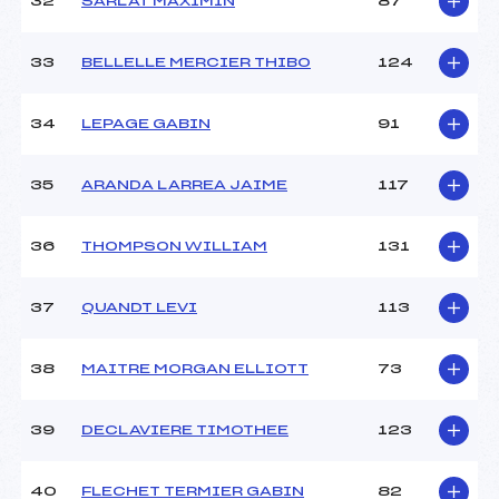
32
SARLAT MAXIMIN
87
33
BELLELLE MERCIER THIBO
124
34
LEPAGE GABIN
91
35
ARANDA LARREA JAIME
117
36
THOMPSON WILLIAM
131
37
QUANDT LEVI
113
38
MAITRE MORGAN ELLIOTT
73
39
DECLAVIERE TIMOTHEE
123
40
FLECHET TERMIER GABIN
82