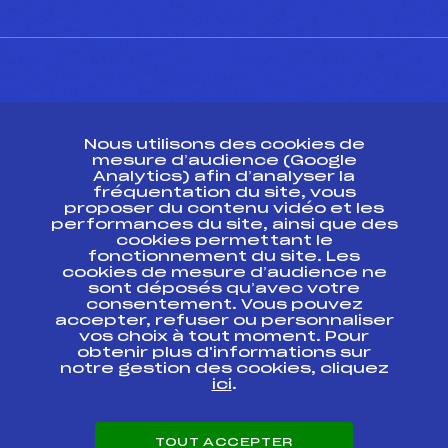
CONTACT
Nous utilisons des cookies de
ESPACE PRESSE
mesure d’audience (Google
Analytics) afin d’analyser la
fréquentation du site, vous
Ressources
proposer du contenu vidéo et les
performances du site, ainsi que des
Pass’Neige
cookies permettant le
Projet sportif fédéral
fonctionnement du site. Les
cookies de mesure d’audience ne
Projet de performance fédéral
sont déposés qu’avec votre
Antidopage
consentement. Vous pouvez
Pôle Développement, Formation, Suivi
accepter, refuser ou personnaliser
Scientifique
vos choix à tout moment. Pour
Listes ministérielles
obtenir plus d'informations sur
notre gestion des cookies, cliquez
Pôle vie de l’athlète
ici
.
Enseignement professionnel
Informatique et chronométrage
Circuits
TOUT ACCEPTER