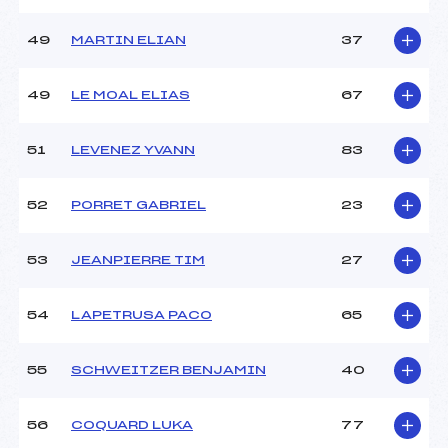
49
MARTIN ELIAN
37
49
LE MOAL ELIAS
67
51
LEVENEZ YVANN
83
52
PORRET GABRIEL
23
53
JEANPIERRE TIM
27
54
LAPETRUSA PACO
65
55
SCHWEITZER BENJAMIN
40
56
COQUARD LUKA
77