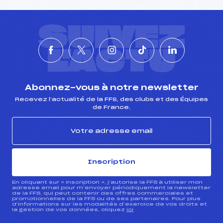
SUIVEZ
L'ACTU
Abonnez-vous à notre newsletter
Recevez l’actualité de la FFS, des clubs et des Équipes
de France.
Inscription
En cliquant sur « inscription », j’autorise la FFS à utiliser mon
adresse email pour m’envoyer périodiquement la newsletter
de la FFS, qui peut contenir des offres commerciales et
promotionnelles de la FFS ou de ses partenaires. Pour plus
d’informations sur les modalités d’exercice de vos droits et
la gestion de vos données, cliquez
ici