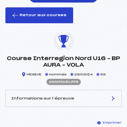
Retour aux courses
foi(s) le ski
Course Interregion Nord U16 – BP
AURA – VOLA
MEGEVE
Hommes
29/02/24
SG
ANAM0191.FFS
Informations sur l’épreuve
JURY DE COMPÉTITION
Imprimer
Délégué Technique :
BURNET FABIEN (MB)