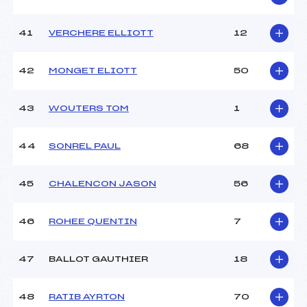
41
VERCHERE ELLIOTT
12
42
MONGET ELIOTT
50
43
WOUTERS TOM
1
44
SONREL PAUL
68
45
CHALENCON JASON
56
46
ROHEE QUENTIN
7
47
BALLOT GAUTHIER
18
48
RATIB AYRTON
70