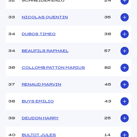
32
SCHNEIDER ENZO
24
33
NICOLAS QUENTIN
35
34
DUBOS TIMEO
38
34
BEAUFILS RAPHAEL
57
36
COLLOMB PATTON MARIUS
82
37
RENAUD MARVIN
45
38
BUYS EMILIO
43
39
DEUDON HARRY
25
40
BULTOT JULES
14