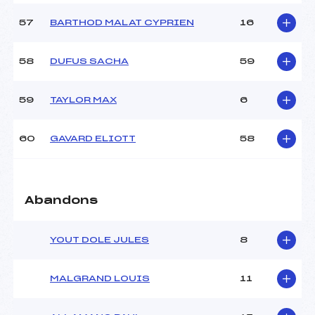
57
BARTHOD MALAT CYPRIEN
16
58
DUFUS SACHA
59
59
TAYLOR MAX
6
60
GAVARD ELIOTT
58
Abandons
YOUT DOLE JULES
8
MALGRAND LOUIS
11