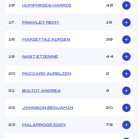
16
HUMPHRIES HARRIS
48
Pénalité appliquée :
63.0200
17
FRAWLEY REMY
19
Catégorie :
U16
18
MARIETTAZ ADRIEN
39
19
NAST ETIENNE
44
20
PACCARD AURELIEN
2
21
BULTOT ANDREA
3
22
JOHNSON BENJAMIN
20
23
MALARRODE EDDY
79