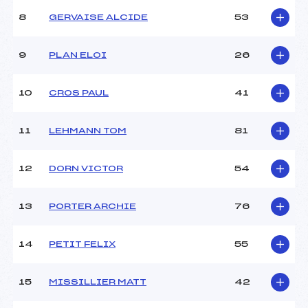
Ouvreurs B :
COLLOMB PATTON
ARTHUR (MB)
8
GERVAISE ALCIDE
53
Ouvreurs C :
ARTOSIN LEA (MB)
Ouvreurs D :
–
9
PLAN ELOI
26
Ouvreurs E :
–
Météo :
–
10
CROS PAUL
41
Neige :
–
11
LEHMANN TOM
81
MANCHE 2
Nombre de portes :
–
12
DORN VICTOR
54
Heure de départ :
–
Traceur :
–
13
PORTER ARCHIE
76
Ouvreurs A :
–
Ouvreurs B :
–
Ouvreurs C :
–
14
PETIT FELIX
55
Ouvreurs D :
–
Ouvreurs E :
–
15
MISSILLIER MATT
42
Température départ :
–
Température arrivée :
–