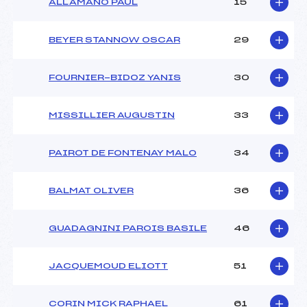
ALLAMANO PAUL
15
BEYER STANNOW OSCAR
29
FOURNIER-BIDOZ YANIS
30
MISSILLIER AUGUSTIN
33
PAIROT DE FONTENAY MALO
34
BALMAT OLIVER
36
GUADAGNINI PAROIS BASILE
46
JACQUEMOUD ELIOTT
51
CORIN MICK RAPHAEL
61