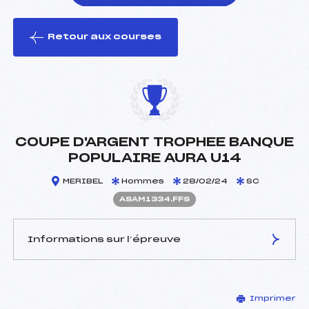
Retour aux courses
foi(s) le ski
COUPE D'ARGENT TROPHEE BANQUE
POPULAIRE AURA U14
MERIBEL
Hommes
28/02/24
SC
ASAM1334.FFS
Informations sur l’épreuve
JURY DE COMPÉTITION
Imprimer
Délégué Technique :
AVOCAT HERVE (SA)