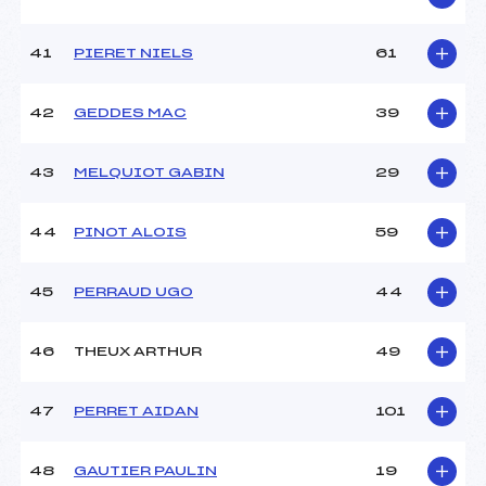
41
PIERET NIELS
61
42
GEDDES MAC
39
43
MELQUIOT GABIN
29
44
PINOT ALOIS
59
45
PERRAUD UGO
44
46
THEUX ARTHUR
49
47
PERRET AIDAN
101
48
GAUTIER PAULIN
19