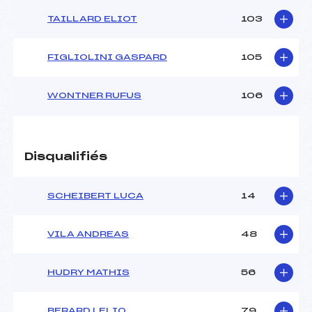
TAILLARD ELIOT
103
FIGLIOLINI GASPARD
105
WONTNER RUFUS
106
Disqualifiés
SCHEIBERT LUCA
14
VILA ANDREAS
48
HUDRY MATHIS
56
BERARD LELIO
79