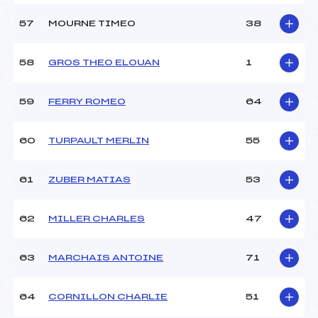
57
MOURNE TIMEO
38
58
GROS THEO ELOUAN
1
59
FERRY ROMEO
64
60
TURPAULT MERLIN
55
61
ZUBER MATIAS
53
62
MILLER CHARLES
47
63
MARCHAIS ANTOINE
71
64
CORNILLON CHARLIE
51