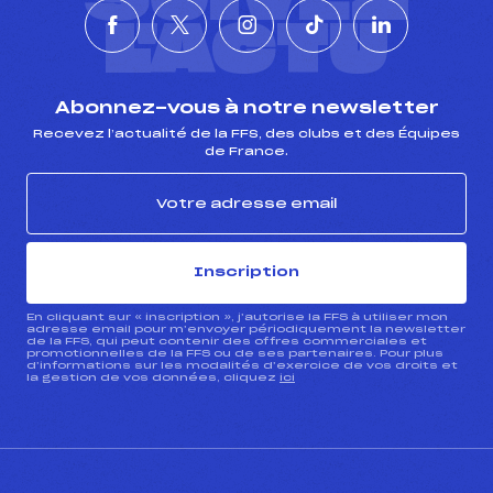
L'ACTU
Abonnez-vous à notre newsletter
Recevez l’actualité de la FFS, des clubs et des Équipes
de France.
Inscription
En cliquant sur « inscription », j’autorise la FFS à utiliser mon
adresse email pour m’envoyer périodiquement la newsletter
de la FFS, qui peut contenir des offres commerciales et
promotionnelles de la FFS ou de ses partenaires. Pour plus
d’informations sur les modalités d’exercice de vos droits et
la gestion de vos données, cliquez
ici