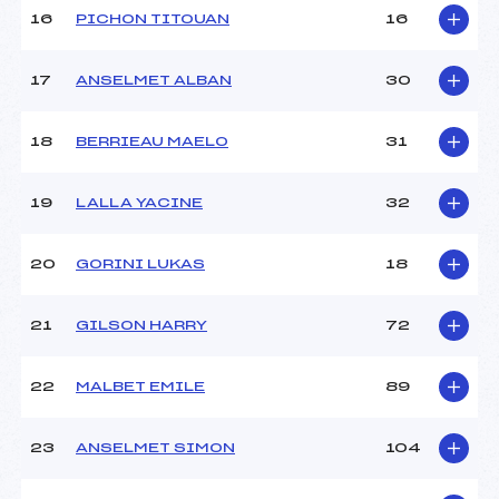
Ouvreurs D :
–
16
PICHON TITOUAN
16
Ouvreurs E :
–
Température départ :
–
Température arrivée :
–
17
ANSELMET ALBAN
30
18
BERRIEAU MAELO
31
Pénalité appliquée :
119.9500
Catégorie :
U14
19
LALLA YACINE
32
20
GORINI LUKAS
18
21
GILSON HARRY
72
22
MALBET EMILE
89
23
ANSELMET SIMON
104