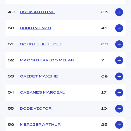
49
HUCK ANTOINE
86
50
BURDIN ENZO
41
51
SOUDIEUX ELIOTT
88
52
MACCHIERALDO MILAN
7
53
GAIDET MAXIME
69
54
CABANES MARCEAU
17
55
DODE VICTOR
10
56
MERCIER ARTHUR
25