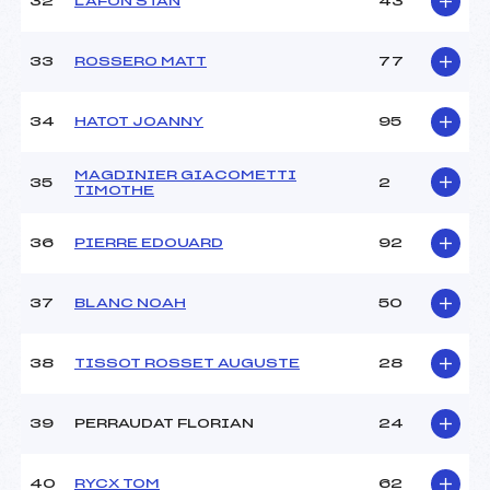
32
LAFON STAN
43
33
ROSSERO MATT
77
34
HATOT JOANNY
95
MAGDINIER GIACOMETTI
35
2
TIMOTHE
36
PIERRE EDOUARD
92
37
BLANC NOAH
50
38
TISSOT ROSSET AUGUSTE
28
39
PERRAUDAT FLORIAN
24
40
RYCX TOM
62