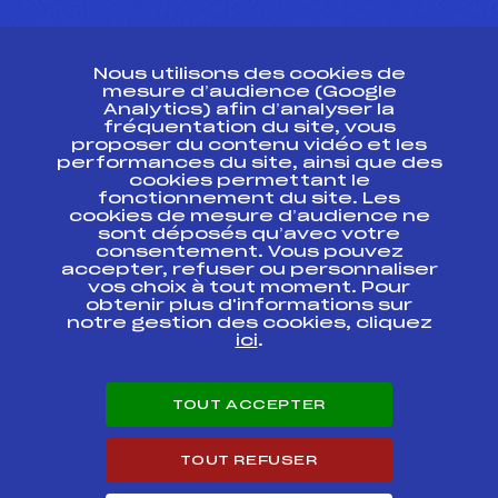
CONTACT
Nous utilisons des cookies de
ESPACE PRESSE
mesure d’audience (Google
Analytics) afin d’analyser la
fréquentation du site, vous
Ressources
proposer du contenu vidéo et les
performances du site, ainsi que des
Pass’Neige
cookies permettant le
Projet sportif fédéral
fonctionnement du site. Les
cookies de mesure d’audience ne
Projet de performance fédéral
sont déposés qu’avec votre
Antidopage
consentement. Vous pouvez
Pôle Développement, Formation, Suivi
accepter, refuser ou personnaliser
Scientifique
vos choix à tout moment. Pour
Listes ministérielles
obtenir plus d'informations sur
notre gestion des cookies, cliquez
Pôle vie de l’athlète
ici
.
Enseignement professionnel
Informatique et chronométrage
Circuits
TOUT ACCEPTER
Carrières
Développement des habiletés mentales
TOUT REFUSER