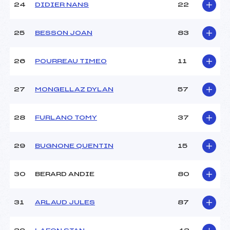
24
DIDIER NANS
22
25
BESSON JOAN
83
26
POURREAU TIMEO
11
27
MONGELLAZ DYLAN
57
28
FURLANO TOMY
37
29
BUGNONE QUENTIN
15
30
BERARD ANDIE
80
31
ARLAUD JULES
87