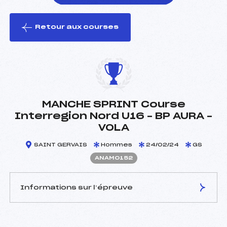
Retour aux courses
foi(s) le ski
MANCHE SPRINT Course
Interregion Nord U16 – BP AURA –
VOLA
SAINT GERVAIS
Hommes
24/02/24
GS
ANAM0152
Informations sur l’épreuve
JURY DE COMPÉTITION