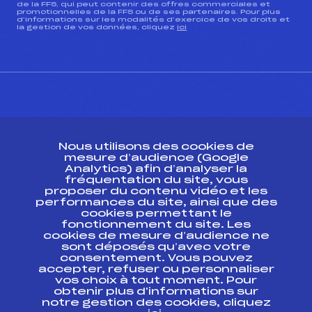
de la FFS, qui peut contenir des offres commerciales et
promotionnelles de la FFS ou de ses partenaires. Pour plus
d’informations sur les modalités d’exercice de vos droits et
la gestion de vos données, cliquez
ici
CONTACT
Nous utilisons des cookies de
ESPACE PRESSE
mesure d’audience (Google
Analytics) afin d’analyser la
fréquentation du site, vous
Ressources
proposer du contenu vidéo et les
performances du site, ainsi que des
Pass’Neige
cookies permettant le
Projet sportif fédéral
fonctionnement du site. Les
cookies de mesure d’audience ne
Projet de performance fédéral
sont déposés qu’avec votre
Antidopage
consentement. Vous pouvez
Pôle Développement, Formation, Suivi
accepter, refuser ou personnaliser
Scientifique
vos choix à tout moment. Pour
Listes ministérielles
obtenir plus d'informations sur
notre gestion des cookies, cliquez
Pôle vie de l’athlète