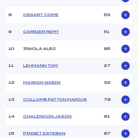
Ouvreurs B :
CAMBIER JULES (MB)
Ouvreurs C :
LABROUSSE LOUISE (MB)
8
OSSART COME
53
Ouvreurs D :
–
Ouvreurs E :
–
Météo :
–
9
CARRIER REMY
51
Neige :
–
10
IRAOLA ALEC
85
MANCHE 2
11
LEHMANN TOM
27
Nombre de portes :
–
Heure de départ :
–
Traceur :
–
12
MAGNIN GABIN
32
Ouvreurs A :
–
Ouvreurs B :
–
13
COLLOMB PATTON MARIUS
78
Ouvreurs C :
–
Ouvreurs D :
–
Ouvreurs E :
–
14
CHALENCON JASON
61
Température départ :
–
Température arrivée :
–
15
PINGET ESTEBAN
87