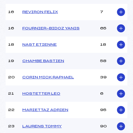
Pénalité appliquée :
80.0000
16
REVIRON FELIX
7
Catégorie :
U16
16
FOURNIER-BIDOZ YANIS
65
18
NAST ETIENNE
18
19
CHAMBE BASTIEN
58
20
CORIN MICK RAPHAEL
39
21
HOSTETTER LEO
6
22
MARIETTAZ ADRIEN
95
23
LAURENS TOMMY
90