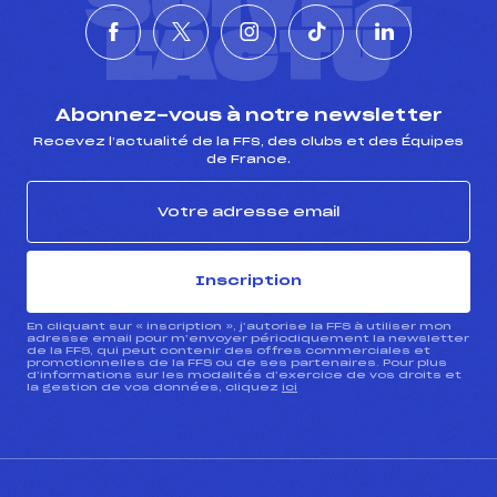
SUIVEZ
Température arrivée :
–
L'ACTU
Pénalité appliquée :
169.9700
Catégorie :
U21->C
Abonnez-vous à notre newsletter
Recevez l’actualité de la FFS, des clubs et des Équipes
de France.
Inscription
En cliquant sur « inscription », j’autorise la FFS à utiliser mon
adresse email pour m’envoyer périodiquement la newsletter
de la FFS, qui peut contenir des offres commerciales et
promotionnelles de la FFS ou de ses partenaires. Pour plus
d’informations sur les modalités d’exercice de vos droits et
la gestion de vos données, cliquez
ici