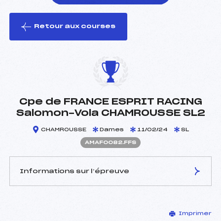
Retour aux courses
foi(s) le ski
Cpe de FRANCE ESPRIT RACING
Salomon-Vola CHAMROUSSE SL2
CHAMROUSSE
Dames
11/02/24
SL
AMAF0082.FFS
Informations sur l’épreuve
JURY DE COMPÉTITION
Imprimer
Délégué Technique :
ADRIAENSEN BJORN (DA)