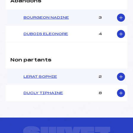
Abandons
Ouvreurs A :
VICAT (DA)
Ouvreurs B :
FAURE (DA)
BOURGEON NADINE
3
Ouvreurs C :
FRAUDEAU (DA)
Ouvreurs D :
–
Ouvreurs E :
–
DUBOIS ELEONORE
4
Météo :
–
Neige :
–
Non partants
MANCHE 2
Nombre de portes :
40
LERAT SOPHIE
2
Heure de départ :
11h30
Traceur :
COSTA (DA)
DUCLY TIPHAINE
8
Ouvreurs A :
VICAT (DA)
Ouvreurs B :
FAURE (DA)
Ouvreurs C :
FRAUDEAU (DA)
Ouvreurs D :
–
Ouvreurs E :
–
Température départ :
–