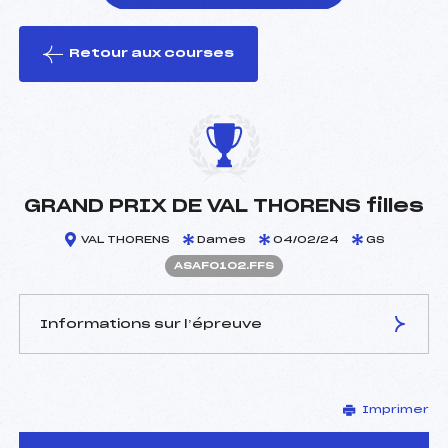
Retour aux courses
foi(s) le ski
GRAND PRIX DE VAL THORENS filles
VAL THORENS
Dames
04/02/24
GS
ASAF0102.FFS
Informations sur l’épreuve
JURY DE COMPÉTITION
Imprimer
Délégué Technique :
DOIX ROMAIN (SA)
Arbitre :
–