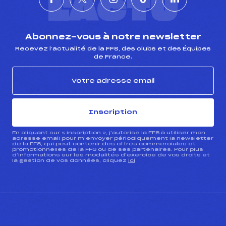
L'ACTU
Abonnez-vous à notre newsletter
Recevez l’actualité de la FFS, des clubs et des Équipes
de France.
Inscription
En cliquant sur « inscription », j’autorise la FFS à utiliser mon
adresse email pour m’envoyer périodiquement la newsletter
de la FFS, qui peut contenir des offres commerciales et
promotionnelles de la FFS ou de ses partenaires. Pour plus
d’informations sur les modalités d’exercice de vos droits et
la gestion de vos données, cliquez
ici