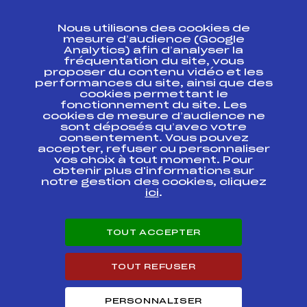
CONTACT
Nous utilisons des cookies de
ESPACE PRESSE
mesure d’audience (Google
Analytics) afin d’analyser la
fréquentation du site, vous
Ressources
proposer du contenu vidéo et les
performances du site, ainsi que des
Pass’Neige
cookies permettant le
Projet sportif fédéral
fonctionnement du site. Les
cookies de mesure d’audience ne
Projet de performance fédéral
sont déposés qu’avec votre
Antidopage
consentement. Vous pouvez
Pôle Développement, Formation, Suivi
accepter, refuser ou personnaliser
Scientifique
vos choix à tout moment. Pour
Listes ministérielles
obtenir plus d'informations sur
notre gestion des cookies, cliquez
Pôle vie de l’athlète
ici
.
Enseignement professionnel
Informatique et chronométrage
Circuits
TOUT ACCEPTER
Carrières
Développement des habiletés mentales
TOUT REFUSER
PERSONNALISER