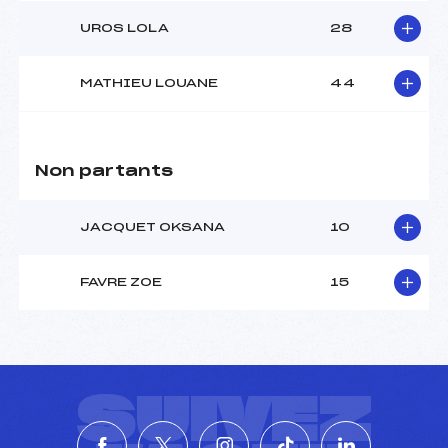
Catégorie :
U18->Mas
UROS LOLA
28
MATHIEU LOUANE
44
Non partants
JACQUET OKSANA
10
FAVRE ZOE
15
SUIVEZ