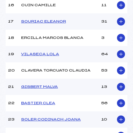
Pénalité appliquée :
112.9000
16
CUIN CAMILLE
11
Catégorie :
U16
17
SOURIAC ELEANOR
31
18
ERCILLA MARCOS BLANCA
3
19
VILASECA LOLA
64
20
CLAVERA TORCUATO CLAUDIA
53
21
GISBERT MALVA
13
22
BASTIER CLEA
56
23
SOLER CODINACH JOANA
10