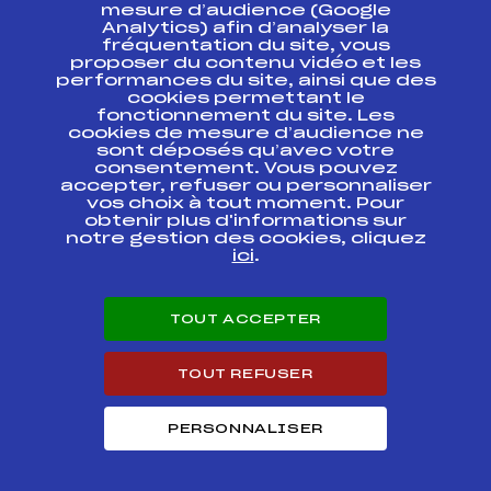
ESPACE PRESSE
mesure d’audience (Google
Analytics) afin d’analyser la
fréquentation du site, vous
Ressources
proposer du contenu vidéo et les
performances du site, ainsi que des
Pass’Neige
cookies permettant le
Projet sportif fédéral
fonctionnement du site. Les
cookies de mesure d’audience ne
Projet de performance fédéral
sont déposés qu’avec votre
Antidopage
consentement. Vous pouvez
Pôle Développement, Formation, Suivi
accepter, refuser ou personnaliser
Scientifique
vos choix à tout moment. Pour
Listes ministérielles
obtenir plus d'informations sur
notre gestion des cookies, cliquez
Pôle vie de l’athlète
ici
.
Enseignement professionnel
Informatique et chronométrage
Circuits
TOUT ACCEPTER
Carrières
Développement des habiletés mentales
TOUT REFUSER
PERSONNALISER
© 2026 Fédération Française de Ski
Mentions légales
Politique de
confidentialité
Cookies