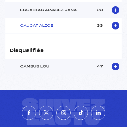
ESCABIAS ALVAREZ JANA
23
CAUCAT ALICE
33
Disqualifiés
CAMBUS LOU
47
SUIVEZ
L'ACTU