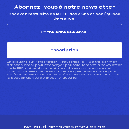
Abonnez-vous à notre newsletter
Recevez l’actualité de la FFS, des clubs et des Équipes
de France.
Inscription
En cliquant sur « inscription », j’autorise la FFS à utiliser mon
adresse email pour m’envoyer périodiquement la newsletter
de la FFS, qui peut contenir des offres commerciales et
promotionnelles de la FFS ou de ses partenaires. Pour plus
d’informations sur les modalités d’exercice de vos droits et
la gestion de vos données, cliquez
ici
CONTACT
Nous utilisons des cookies de