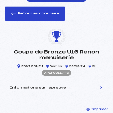
Retour aux courses
foi(s) le ski
Coupe de Bronze U16 Renon
menuiserie
FONT ROMEU
Dames
03/02/24
SL
APEF0311.FFS
Informations sur l’épreuve
JURY DE COMPÉTITION
Imprimer
Délégué Technique :
BERGER CÉDRIC (PE)