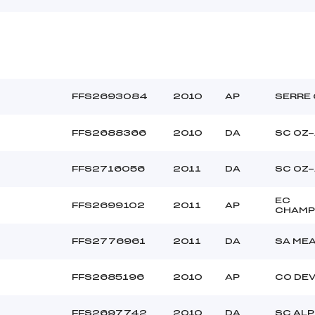
FFS2693084
2010
AP
SERRE
FFS2688366
2010
DA
SC OZ
FFS2716056
2011
DA
SC OZ
EC
FFS2699102
2011
AP
CHAMP
FFS2776961
2011
DA
SA ME
FFS2685196
2010
AP
CO DE
FFS2697742
2010
DA
SC ALP