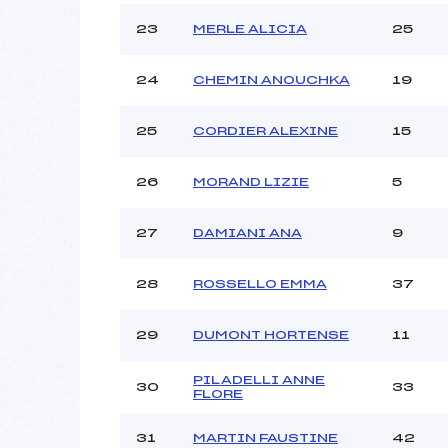
23
MERLE ALICIA
25
24
CHEMIN ANOUCHKA
19
25
CORDIER ALEXINE
15
26
MORAND LIZIE
5
27
DAMIANI ANA
9
28
ROSSELLO EMMA
37
29
DUMONT HORTENSE
11
PILADELLI ANNE
30
33
FLORE
31
MARTIN FAUSTINE
42