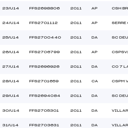
23/U14
FFS2698806
2011
AP
CSH B
24/U14
FFS2701112
2011
AP
SERRE
25/U14
FFS2700440
2011
DA
SC DEU
26/U14
FFS2706799
2011
AP
CSPSV
27/U14
FFS2696926
2011
DA
CO 7 L
28/U14
FFS2701659
2011
CA
CSPM 
29/U14
FFS2694084
2011
DA
SC DEU
30/U14
FFS2705301
2011
DA
VILLA
31/U14
FFS2703631
2011
DA
VILLA