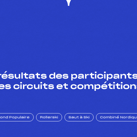
résultats des participants
es circuits et compétition
Fond Populaire
Rollerski
Saut à Ski
Combiné Nordiq