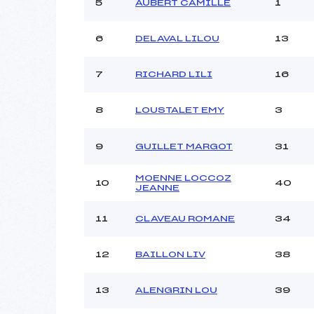
Ouvreurs C :
5
AUBERT CAMILLE
1
Ouvreurs D :
Ouvreurs E :
6
DELAVAL LILOU
13
Météo :
Neige :
7
RICHARD LILI
16
8
LOUSTALET EMY
3
Pénalité appliquée :
Catégorie :
9
GUILLET MARGOT
31
MOENNE LOCCOZ
10
40
JEANNE
11
CLAVEAU ROMANE
34
12
BAILLON LIV
38
13
ALENGRIN LOU
39