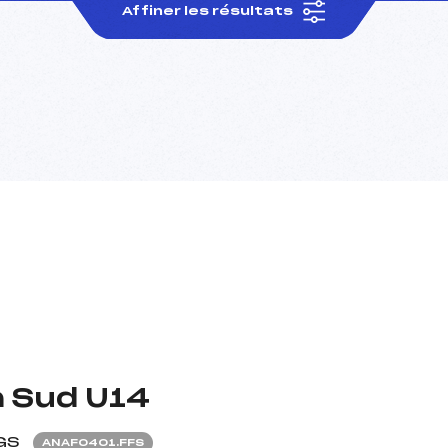
Affiner les résultats
n Sud U14
GS
ANAF0401.FFS