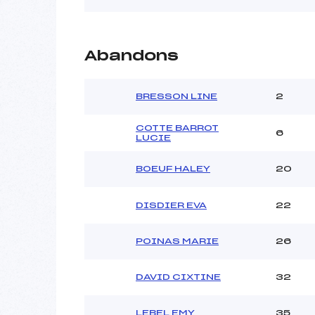
Abandons
BRESSON LINE
2
COTTE BARROT
6
LUCIE
BOEUF HALEY
20
DISDIER EVA
22
POINAS MARIE
26
DAVID CIXTINE
32
LEBEL EMY
35