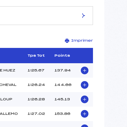
ES DE LA PISTE
Imprimer
COLOMBIER
2005
1805
Tps Tot
Points
200
3340/02/16
E HUEZ
1:25.67
137.94
 CHEVAL
1:26.24
144.66
28
ALOUP
1:26.28
145.13
11H10
MAZEL (DA)
-ALLEMO
1:27.02
153.86
BARENGO (CA)
–