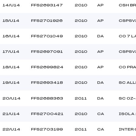
14/U14
FFS2693147
2010
AP
CSH B
15/U14
FFS2701926
2010
AP
CSPSV
16/U14
FFS2701049
2010
DA
CO 7 L
17/U14
FFS2697091
2010
AP
CSPSV
18/U14
FFS2699824
2010
AP
CO PR
19/U14
FFS2693418
2010
DA
SC ALL
20/U14
FFS2688363
2011
DA
SC OZ
21/U14
FFS2700421
2010
CA
ISOLA
22/U14
FFS2703199
2011
CA
INTER 