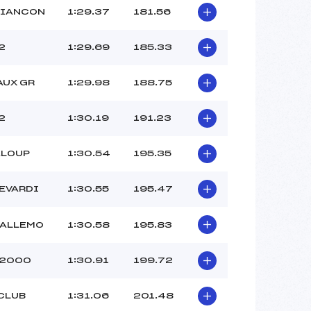
RIANCON
1:29.37
181.56
2
1:29.69
185.33
AUX GR
1:29.98
188.75
2
1:30.19
191.23
ALOUP
1:30.54
195.35
EVARDI
1:30.55
195.47
-ALLEMO
1:30.58
195.83
 2000
1:30.91
199.72
CLUB
1:31.06
201.48