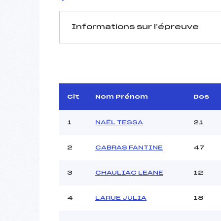
Informations sur l’épreuve
JURY DE COMPÉTITION
Délégué Technique :
TCHIKNAV
Arbitre :
Assistant :
Clt
Nom Prénom
Dos
Dir. Epreuve :
GU
1
NAËL TESSA
21
2
CABRAS FANTINE
47
MANCHE 1
Nombre de portes :
3
CHAULIAC LEANE
12
Heure de départ :
Traceur :
4
LARUE JULIA
18
Ouvreurs A :
Ouvreurs B :