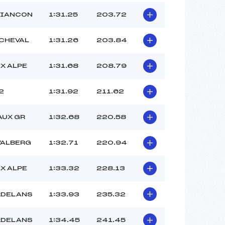
RIANCON
1:31.25
203.72
 CHEVAL
1:31.26
203.84
X ALPE
1:31.68
208.79
2
1:31.92
211.62
AUX GR
1:32.68
220.58
VALBERG
1:32.71
220.94
X ALPE
1:33.32
228.13
RDELANS
1:33.93
235.32
RDELANS
1:34.45
241.45