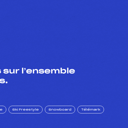
 sur l’ensemble
s.
ue
Ski Freestyle
Snowboard
Télémark