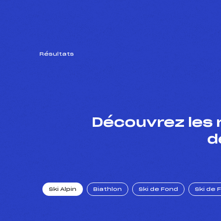
Résultats
Découvrez les 
d
Ski Alpin
Biathlon
Ski de Fond
Ski de 