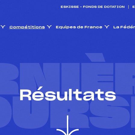
ESKISSE – FONDS DE DOTATION
E
Compétitions
Equipes de France
La Fédé
RNIÈ
Résultats
OURS