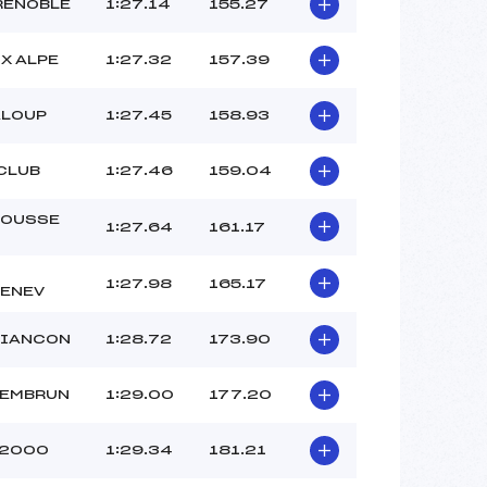
–
RENOBLE
1:27.14
155.27
–
–
X ALPE
1:27.32
157.39
 :
–
 :
–
ALOUP
1:27.45
158.93
CLUB
1:27.46
159.04
OUSSE
1:27.64
161.17
1:27.98
165.17
ENEV
RIANCON
1:28.72
173.90
 EMBRUN
1:29.00
177.20
 2000
1:29.34
181.21