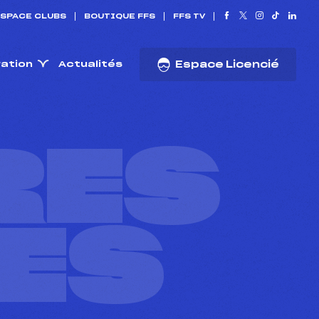
SPACE CLUBS
BOUTIQUE FFS
FFS TV
ration
Actualités
Espace Licencié
RES
ES