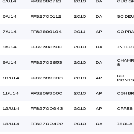
–
Ouvreurs C :
5/U14
FFS2686721
2010
DA
GUC G
–
Ouvreurs D :
–
Ouvreurs E :
6/U14
FFS2700112
2010
DA
SC DEU
–
Température départ
–
Température arrivée
7/U14
FFS2699194
2011
AP
CO PR
8/U14
FFS2688603
2010
CA
INTER 
137.9400
U14
CHAMR
9/U14
FFS2702853
2010
DA
S
SC
10/U14
FFS2689900
2010
AP
MONTG
11/U14
FFS2693660
2010
AP
CSH B
12/U14
FFS2700943
2010
AP
ORRES
13/U14
FFS2700422
2010
CA
ISOLA