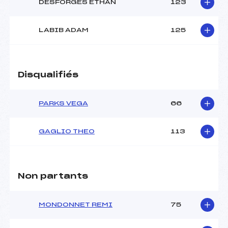
DESFORGES ETHAN
123
LABIB ADAM
125
Disqualifiés
PARKS VEGA
66
GAGLIO THEO
113
Non partants
MONDONNET REMI
75