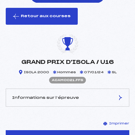
Retour aux courses
foi(s) le ski
GRAND PRIX D'ISOLA / U16
ISOLA 2000
Hommes
07/01/24
SL
ACAM0021.FFS
Informations sur l’épreuve
JURY DE COMPÉTITION
Imprimer
Délégué Technique :
ASTRAUDO PIERRE (CA)
Arbitre :
RIPOLL CLEMENT (CA)