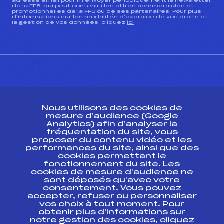
adresse email pour m’envoyer périodiquement la newsletter
de la FFS, qui peut contenir des offres commerciales et
promotionnelles de la FFS ou de ses partenaires. Pour plus
d’informations sur les modalités d’exercice de vos droits et
la gestion de vos données, cliquez
ici
CONTACT
Nous utilisons des cookies de
ESPACE PRESSE
mesure d’audience (Google
Analytics) afin d’analyser la
fréquentation du site, vous
Ressources
proposer du contenu vidéo et les
performances du site, ainsi que des
Pass’Neige
cookies permettant le
Projet sportif fédéral
fonctionnement du site. Les
cookies de mesure d’audience ne
Projet de performance fédéral
sont déposés qu’avec votre
Antidopage
consentement. Vous pouvez
Pôle Développement, Formation, Suivi
accepter, refuser ou personnaliser
Scientifique
vos choix à tout moment. Pour
Listes ministérielles
obtenir plus d'informations sur
notre gestion des cookies, cliquez
Pôle vie de l’athlète