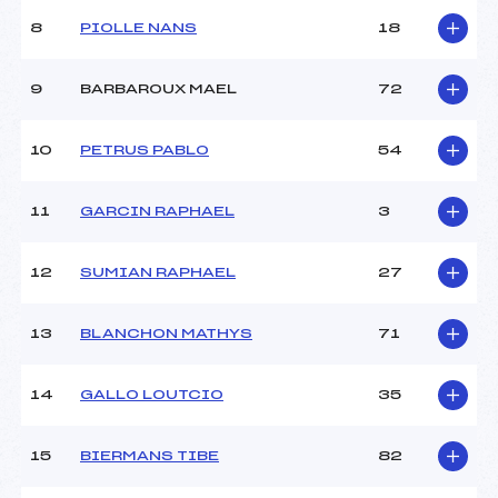
Ouvreurs B :
DIDIER (AP)
8
PIOLLE NANS
18
Ouvreurs C :
HERMITTE (AP)
Ouvreurs D :
DALMASSO (AP)
Ouvreurs E :
–
9
BARBAROUX MAEL
72
Météo :
–
Neige :
–
10
PETRUS PABLO
54
MANCHE 2
11
GARCIN RAPHAEL
3
Nombre de portes :
52
Heure de départ :
12H45
12
SUMIAN RAPHAEL
27
Traceur :
CHAUVET (AP)
Ouvreurs A :
HERMITTE (AP)
13
BLANCHON MATHYS
71
Ouvreurs B :
HERMITTE (AP)
Ouvreurs C :
DRAGHIA (AP)
Ouvreurs D :
GRUZZA (AP)
14
GALLO LOUTCIO
35
Ouvreurs E :
–
Température départ :
–
15
BIERMANS TIBE
82
Température arrivée :
–