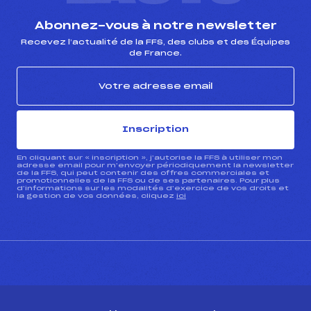
Abonnez-vous à notre newsletter
Recevez l’actualité de la FFS, des clubs et des Équipes
de France.
Inscription
En cliquant sur « inscription », j’autorise la FFS à utiliser mon
adresse email pour m’envoyer périodiquement la newsletter
de la FFS, qui peut contenir des offres commerciales et
promotionnelles de la FFS ou de ses partenaires. Pour plus
d’informations sur les modalités d’exercice de vos droits et
la gestion de vos données, cliquez
ici
CONTACT