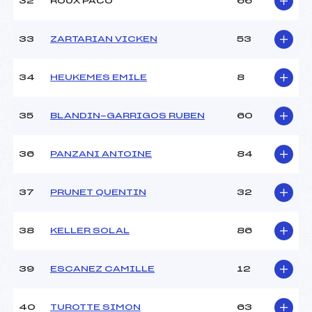
32
ROUX PACO
66
33
ZARTARIAN VICKEN
53
34
HEUKEMES EMILE
8
35
BLANDIN-GARRIGOS RUBEN
60
36
PANZANI ANTOINE
84
37
PRUNET QUENTIN
32
38
KELLER SOLAL
86
39
ESCANEZ CAMILLE
12
40
TUROTTE SIMON
63