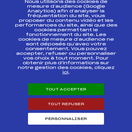
Nous utilisons des cookies de
ESPACE PRESSE
mesure d’audience (Google
Analytics) afin d’analyser la
fréquentation du site, vous
Ressources
proposer du contenu vidéo et les
performances du site, ainsi que des
Pass’Neige
cookies permettant le
Projet sportif fédéral
fonctionnement du site. Les
cookies de mesure d’audience ne
Projet de performance fédéral
sont déposés qu’avec votre
Antidopage
consentement. Vous pouvez
Pôle Développement, Formation, Suivi
accepter, refuser ou personnaliser
Scientifique
vos choix à tout moment. Pour
Listes ministérielles
obtenir plus d'informations sur
notre gestion des cookies, cliquez
Pôle vie de l’athlète
ici
.
Enseignement professionnel
Informatique et chronométrage
Circuits
TOUT ACCEPTER
Carrières
Développement des habiletés mentales
TOUT REFUSER
PERSONNALISER
© 2026 Fédération Française de Ski
Mentions légales
Politique de
confidentialité
Cookies