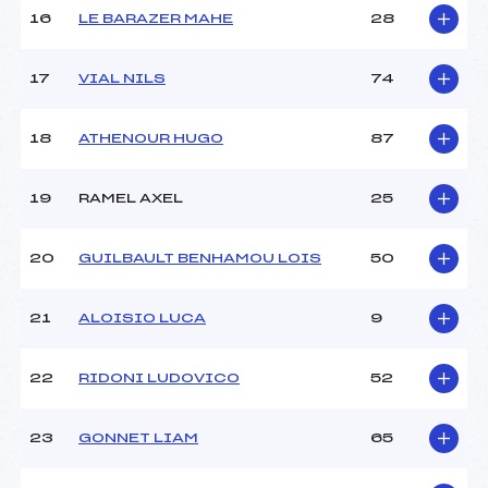
16
LE BARAZER MAHE
28
Pénalité appliquée :
189.4300
Catégorie :
U14
17
VIAL NILS
74
18
ATHENOUR HUGO
87
19
RAMEL AXEL
25
20
GUILBAULT BENHAMOU LOIS
50
21
ALOISIO LUCA
9
22
RIDONI LUDOVICO
52
23
GONNET LIAM
65