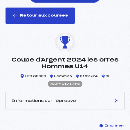
Retour aux courses
foi(s) le ski
Coupe d'Argent 2024 les orres
Hommes U14
LES ORRES
Hommes
21/01/24
SL
AAPM0171.FFS
Informations sur l’épreuve
JURY DE COMPÉTITION
Imprimer
Délégué Technique :
MERIC JEAN-BRICE (AP)