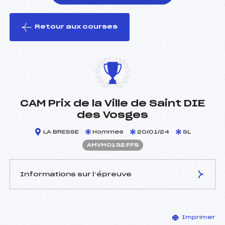
Retour aux courses
foi(s) le ski
CAM Prix de la Ville de Saint DIE
des Vosges
LA BRESSE
Hommes
20/01/24
SL
AMVM0132.FFS
Informations sur l’épreuve
JURY DE COMPÉTITION
Imprimer
Délégué Technique :
HOUILLON PHILIPPE (MV)