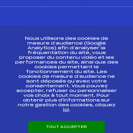
CONTACT
Nous utilisons des cookies de
ESPACE PRESSE
mesure d’audience (Google
Analytics) afin d’analyser la
fréquentation du site, vous
Ressources
proposer du contenu vidéo et les
performances du site, ainsi que des
Pass’Neige
cookies permettant le
Projet sportif fédéral
fonctionnement du site. Les
cookies de mesure d’audience ne
Projet de performance fédéral
sont déposés qu’avec votre
Antidopage
consentement. Vous pouvez
Pôle Développement, Formation, Suivi
accepter, refuser ou personnaliser
Scientifique
vos choix à tout moment. Pour
Listes ministérielles
obtenir plus d'informations sur
notre gestion des cookies, cliquez
Pôle vie de l’athlète
ici
.
Enseignement professionnel
Informatique et chronométrage
Circuits
TOUT ACCEPTER
Carrières