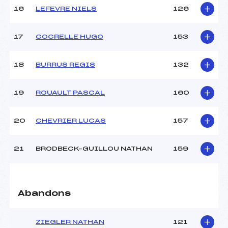
16
LEFEVRE NIELS
126
Pénalité appliquée :
88.9400
Catégorie :
U18->Mas
17
COCRELLE HUGO
153
18
BURRUS REGIS
132
19
ROUAULT PASCAL
160
20
CHEVRIER LUCAS
157
21
BRODBECK–GUILLOU NATHAN
159
Abandons
ZIEGLER NATHAN
121