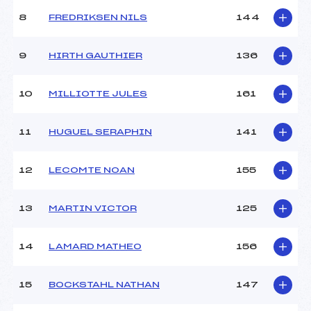
Ouvreurs B :
MOUGIN (MV)
8
FREDRIKSEN NILS
144
Ouvreurs C :
–
Ouvreurs D :
–
Ouvreurs E :
–
9
HIRTH GAUTHIER
136
Météo :
–
Neige :
–
10
MILLIOTTE JULES
161
MANCHE 2
11
HUGUEL SERAPHIN
141
Nombre de portes :
47
Heure de départ :
20H15
12
LECOMTE NOAN
155
Traceur :
GRUNENBERGER (MV)
Ouvreurs A :
MOUGIN (MV)
13
MARTIN VICTOR
125
Ouvreurs B :
HANTZ (MV)
Ouvreurs C :
–
Ouvreurs D :
–
14
LAMARD MATHEO
156
Ouvreurs E :
–
Température départ :
–
15
BOCKSTAHL NATHAN
147
Température arrivée :
–