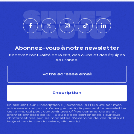
SUIVEZ
L'ACTU
Abonnez-vous à notre newsletter
Recevez l’actualité de la FFS, des clubs et des Équipes
de France.
Inscription
En cliquant sur « inscription », j’autorise la FFS à utiliser mon
adresse email pour m’envoyer périodiquement la newsletter
de la FFS, qui peut contenir des offres commerciales et
promotionnelles de la FFS ou de ses partenaires. Pour plus
d’informations sur les modalités d’exercice de vos droits et
la gestion de vos données, cliquez
ici