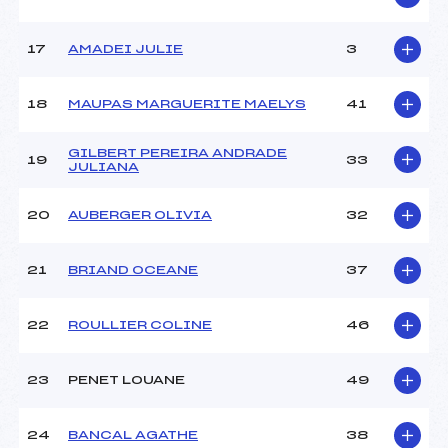
Catégorie :
U18->Mas
17
AMADEI JULIE
3
18
MAUPAS MARGUERITE MAELYS
41
GILBERT PEREIRA ANDRADE
19
33
JULIANA
20
AUBERGER OLIVIA
32
21
BRIAND OCEANE
37
22
ROULLIER COLINE
46
23
PENET LOUANE
49
24
BANCAL AGATHE
38