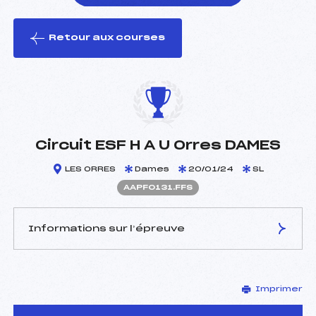
Retour aux courses
foi(s) le ski
Circuit ESF H A U Orres DAMES
LES ORRES
Dames
20/01/24
SL
AAPF0131.FFS
Informations sur l’épreuve
JURY DE COMPÉTITION
Imprimer
Délégué Technique :
BANCAL MARIE (AP)
Arbitre :
LE DRU JEAN (AP)