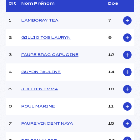
Assistant :
–
Clt
Nom Prénom
Dos
Dir. Epreuve :
LAGIER FABRICE (AP)
1
LAMBORAY TEA
7
CARACTÉRISTIQUES DE LA PISTE
2
GILLIO TOS LAURYN
9
Piste :
STADE
Altitude départ :
1915
3
FAURE BRAC CAPUCINE
12
Altitude arrivée :
1745
Dénivelé :
170
Homologation :
3448/03/17
4
GUYON PAULINE
14
MANCHE 1
5
JULLIEN EMMA
10
Nombre de portes :
51
6
ROUL MARINE
11
Heure de départ :
9H45
Traceur :
BROQUEDIS (AP)
Ouvreurs A :
–
7
FAURE VINCENT NAYA
15
Ouvreurs B :
–
Ouvreurs C :
–