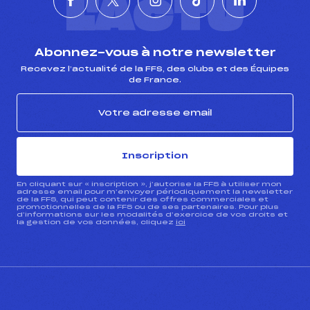
L'ACTU
Abonnez-vous à notre newsletter
Recevez l’actualité de la FFS, des clubs et des Équipes
de France.
Inscription
En cliquant sur « inscription », j’autorise la FFS à utiliser mon
adresse email pour m’envoyer périodiquement la newsletter
de la FFS, qui peut contenir des offres commerciales et
promotionnelles de la FFS ou de ses partenaires. Pour plus
d’informations sur les modalités d’exercice de vos droits et
la gestion de vos données, cliquez
ici