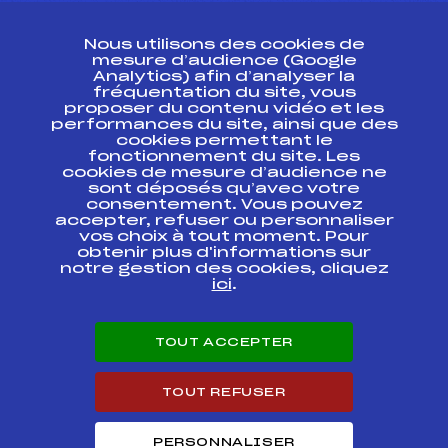
CONTACT
Nous utilisons des cookies de
ESPACE PRESSE
mesure d’audience (Google
Analytics) afin d’analyser la
fréquentation du site, vous
Ressources
proposer du contenu vidéo et les
performances du site, ainsi que des
Pass’Neige
cookies permettant le
Projet sportif fédéral
fonctionnement du site. Les
cookies de mesure d’audience ne
Projet de performance fédéral
sont déposés qu’avec votre
Antidopage
consentement. Vous pouvez
Pôle Développement, Formation, Suivi
accepter, refuser ou personnaliser
Scientifique
vos choix à tout moment. Pour
Listes ministérielles
obtenir plus d'informations sur
notre gestion des cookies, cliquez
Pôle vie de l’athlète
ici
.
Enseignement professionnel
Informatique et chronométrage
Circuits
TOUT ACCEPTER
Carrières
Développement des habiletés mentales
TOUT REFUSER
PERSONNALISER