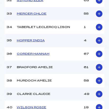
32
SIMOND ELEA
63
33
MERCER CHLOE
55
34
TABERLET LECLERCQ LISON
1
35
HOPPER INDIA
4
36
CORDER HANNAH
67
37
BRADFORD AMELIE
61
38
MURDOCH AMELIE
58
39
CLARKE CLAUDIE
49
40
WILSON ROSIE
19