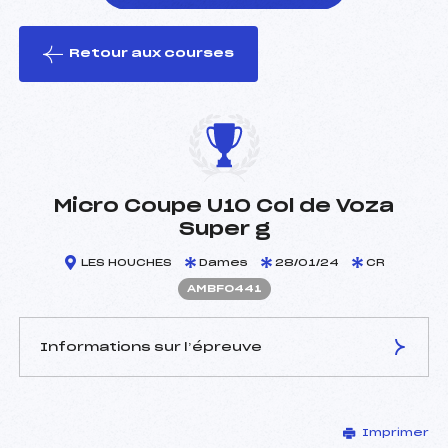
Retour aux courses
foi(s) le ski
Micro Coupe U10 Col de Voza
Super g
LES HOUCHES
Dames
28/01/24
CR
AMBF0441
Informations sur l’épreuve
JURY DE COMPÉTITION
Imprimer
Délégué Technique :
GAUBERT GEOFFRAY (MB)