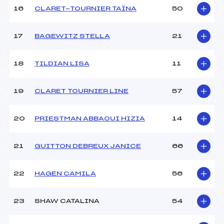
Pénalité appliquée :
–
16
CLARET-TOURNIER TAÏNA
50
Catégorie :
U10
17
BAGEWITZ STELLA
21
18
TILDIAN LISA
11
19
CLARET TOURNIER LINE
57
20
PRIESTMAN ABBAOUI HIZIA
14
21
GUITTON DEBREUX JANICE
66
22
HAGEN CAMILA
56
23
SHAW CATALINA
54