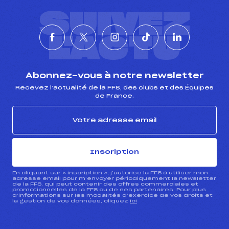
SUIVEZ
L'ACTU
Abonnez-vous à notre newsletter
Recevez l’actualité de la FFS, des clubs et des Équipes
de France.
Inscription
En cliquant sur « inscription », j’autorise la FFS à utiliser mon
adresse email pour m’envoyer périodiquement la newsletter
de la FFS, qui peut contenir des offres commerciales et
promotionnelles de la FFS ou de ses partenaires. Pour plus
d’informations sur les modalités d’exercice de vos droits et
la gestion de vos données, cliquez
ici