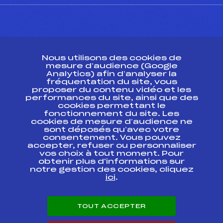
CONTACT
Nous utilisons des cookies de
ESPACE PRESSE
mesure d’audience (Google
Analytics) afin d’analyser la
fréquentation du site, vous
Ressources
proposer du contenu vidéo et les
performances du site, ainsi que des
Pass’Neige
cookies permettant le
Projet sportif fédéral
fonctionnement du site. Les
cookies de mesure d’audience ne
Projet de performance fédéral
sont déposés qu’avec votre
Antidopage
consentement. Vous pouvez
Pôle Développement, Formation, Suivi
accepter, refuser ou personnaliser
Scientifique
vos choix à tout moment. Pour
Listes ministérielles
obtenir plus d'informations sur
notre gestion des cookies, cliquez
Pôle vie de l’athlète
ici
.
Enseignement professionnel
Informatique et chronométrage
Circuits
TOUT ACCEPTER
Carrières