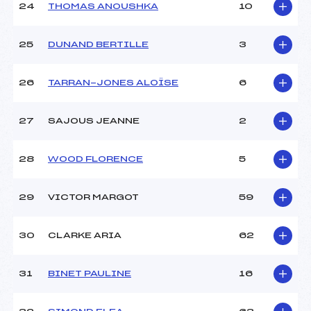
24
THOMAS ANOUSHKA
10
25
DUNAND BERTILLE
3
26
TARRAN-JONES ALOÏSE
6
27
SAJOUS JEANNE
2
28
WOOD FLORENCE
5
29
VICTOR MARGOT
59
30
CLARKE ARIA
62
31
BINET PAULINE
16