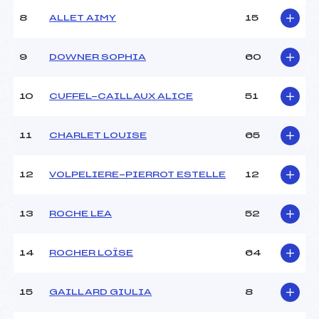
Ouvreurs C :
GAUBERT (MB)
8
ALLET AIMY
15
Ouvreurs D :
–
Ouvreurs E :
–
Météo :
–
9
DOWNER SOPHIA
60
Neige :
–
10
CUFFEL-CAILLAUX ALICE
51
MANCHE 2
11
CHARLET LOUISE
65
Nombre de portes :
–
Heure de départ :
–
Traceur :
–
12
VOLPELIERE-PIERROT ESTELLE
12
Ouvreurs A :
–
Ouvreurs B :
–
13
ROCHE LEA
52
Ouvreurs C :
–
Ouvreurs D :
–
Ouvreurs E :
–
14
ROCHER LOÏSE
64
Température départ :
–
Température arrivée :
–
15
GAILLARD GIULIA
8