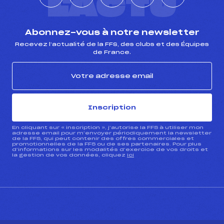
L'ACTU
Abonnez-vous à notre newsletter
Recevez l’actualité de la FFS, des clubs et des Équipes
de France.
Inscription
En cliquant sur « inscription », j’autorise la FFS à utiliser mon
adresse email pour m’envoyer périodiquement la newsletter
de la FFS, qui peut contenir des offres commerciales et
promotionnelles de la FFS ou de ses partenaires. Pour plus
d’informations sur les modalités d’exercice de vos droits et
la gestion de vos données, cliquez
ici