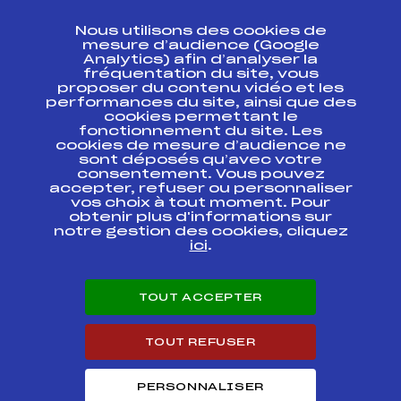
CONTACT
Nous utilisons des cookies de
ESPACE PRESSE
mesure d’audience (Google
Analytics) afin d’analyser la
fréquentation du site, vous
Ressources
proposer du contenu vidéo et les
performances du site, ainsi que des
Pass’Neige
cookies permettant le
Projet sportif fédéral
fonctionnement du site. Les
cookies de mesure d’audience ne
Projet de performance fédéral
sont déposés qu’avec votre
Antidopage
consentement. Vous pouvez
Pôle Développement, Formation, Suivi
accepter, refuser ou personnaliser
Scientifique
vos choix à tout moment. Pour
Listes ministérielles
obtenir plus d'informations sur
notre gestion des cookies, cliquez
Pôle vie de l’athlète
ici
.
Enseignement professionnel
Informatique et chronométrage
Circuits
TOUT ACCEPTER
Carrières
Développement des habiletés mentales
TOUT REFUSER
PERSONNALISER