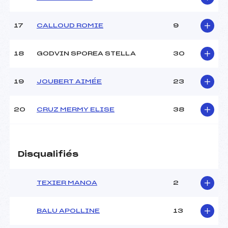
Pénalité appliquée :
–
Catégorie :
U10
17
CALLOUD ROMIE
9
18
GODVIN SPOREA STELLA
30
19
JOUBERT AIMÉE
23
20
CRUZ MERMY ELISE
38
Disqualifiés
TEXIER MANOA
2
BALU APOLLINE
13