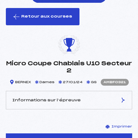
Retour aux courses
foi(s) le ski
Micro Coupe Chablais U10 Secteur
2
BERNEX
Dames
27/01/24
GS
AMBF0321
Informations sur l’épreuve
JURY DE COMPÉTITION
Imprimer
Délégué Technique :
MIRLICOURTOIS PASCAL
(MB)