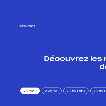
Résultats
Découvrez les 
d
Ski Alpin
Biathlon
Ski de Fond
Ski de 