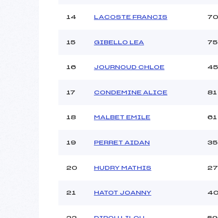
14
LACOSTE FRANCIS
7
15
GIBELLO LEA
75
16
JOURNOUD CHLOE
45
17
CONDEMINE ALICE
81
18
MALBET EMILE
61
19
PERRET AIDAN
35
20
HUDRY MATHIS
27
21
HATOT JOANNY
4
22
DIROU LILOU
59