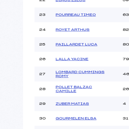
23
POURREAU TIMEO
63
24
ROYET ARTHUS
82
25
PAILLARDET LUCA
8
26
LALLA YACINE
79
LOMBARD CUMMINGS
27
4
ROMY
POLLET BALZAC
28
26
CAMILLE
29
ZUBER MATIAS
4
30
GOURMELEN ELSA
31