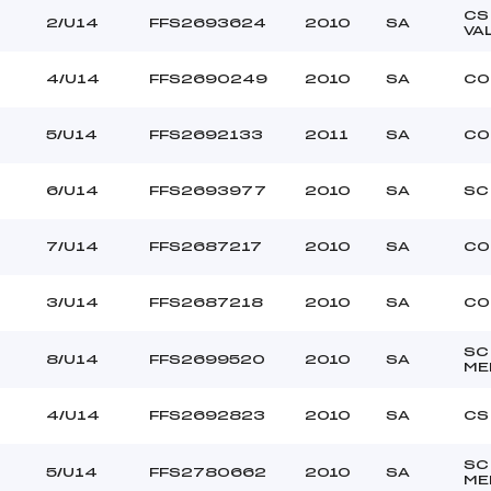
ATOUD CORENTIN (SA)
Ouvreurs C :
CS
0
2/U14
FFS2693624
2010
SA
–
Ouvreurs D :
VA
–
Ouvreurs E :
–
Température départ
3
4/U14
FFS2690249
2010
SA
CO
–
Température arrivée
5/U14
FFS2692133
2011
SA
CO
–
6/U14
FFS2693977
2010
SA
SC
*
7/U14
FFS2687217
2010
SA
CO
7
3/U14
FFS2687218
2010
SA
CO
SC
8/U14
FFS2699520
2010
SA
ME
4/U14
FFS2692823
2010
SA
CS
SC
5/U14
FFS2780662
2010
SA
ME