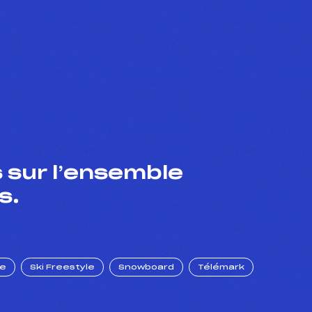
 sur l’ensemble
s.
ue
Ski Freestyle
Snowboard
Télémark