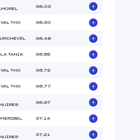
–
36.03
–
LMOREL
–
 :
–
 VAL THO
36.30
 :
–
URCHEVEL
36.48
 LA TANIA
36.65
 VAL THO
36.72
 VAL THO
36.77
36.97
NUIRES
 MERIBEL
37.14
37.21
NUIRES