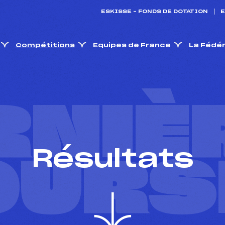
ESKISSE – FONDS DE DOTATION
E
Compétitions
Equipes de France
La Fédé
RNIÈ
Résultats
OURS