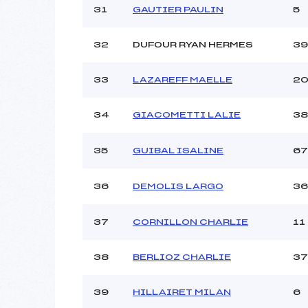
31
GAUTIER PAULIN
5
32
DUFOUR RYAN HERMES
39
33
LAZAREFF MAELLE
2
34
GIACOMETTI LALIE
38
35
GUIBAL ISALINE
67
36
DEMOLIS LARGO
36
37
CORNILLON CHARLIE
11
38
BERLIOZ CHARLIE
37
39
HILLAIRET MILAN
6