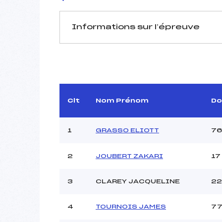
Informations sur l’épreuve
JURY DE COMPÉTITION
Délégué Technique :
Arbitre :
B
Assistant :
Clt
Nom Prénom
Do
Dir. Epreuve :
1
GRASSO ELIOTT
76
MANCHE 1
2
JOUBERT ZAKARI
17
Nombre de portes :
Heure de départ :
3
CLAREY JACQUELINE
22
Traceur :
Ouvreurs A :
T
4
TOURNOIS JAMES
7
Ouvreurs B :