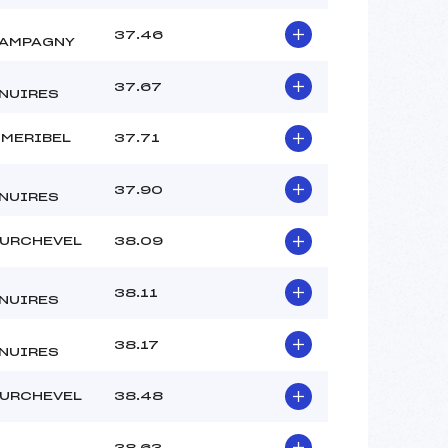
37.46
AMPAGNY
37.67
NUIRES
 MERIBEL
37.71
37.90
NUIRES
URCHEVEL
38.09
38.11
NUIRES
38.17
NUIRES
URCHEVEL
38.48
38.63