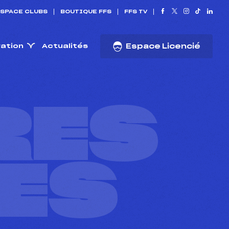
SPACE CLUBS
BOUTIQUE FFS
FFS TV
ration
Actualités
Espace Licencié
RES
ES