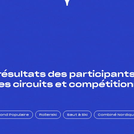
résultats des participants
es circuits et compétition
Fond Populaire
Rollerski
Saut à Ski
Combiné Nordiq