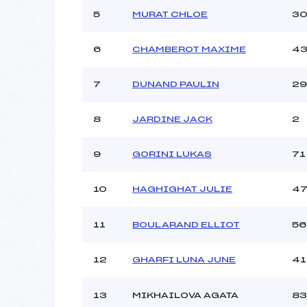
Ouvreurs C :
T
5
MURAT CHLOE
3
Ouvreurs D :
Ouvreurs E :
Météo :
6
CHAMBEROT MAXIME
4
Neige :
7
DUNAND PAULIN
29
Pénalité appliquée :
8
JARDINE JACK
2
Catégorie :
9
GORINI LUKAS
71
10
HAGHIGHAT JULIE
4
11
BOULARAND ELLIOT
56
12
GHARFI LUNA JUNE
41
13
MIKHAILOVA AGATA
83