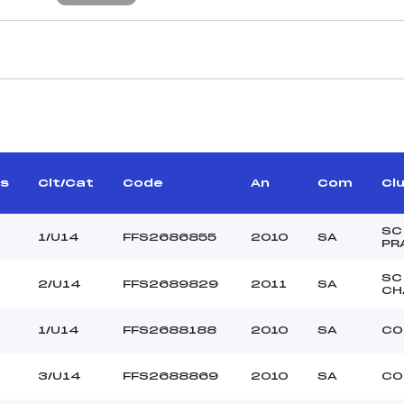
CARACTÉRISTIQU
GUILLOT VICTOR (SA)
Piste :
ANTIN BAPTISTE (SA)
Altitude départ :
–
Altitude arrivée :
s
Clt/Cat
Code
An
Com
Cl
–
Dénivelé :
Homologation :
SC
1/U14
FFS2686855
2010
SA
PR
MANCHE 2
SC
2/U14
FFS2689829
2011
SA
CH
36
Nombre de portes :
1245
Heure de départ :
1/U14
FFS2688188
2010
SA
CO
PETIT BENJAMIN (SA)
Traceur :
AILLARD SAMUEL (SA)
Ouvreurs A :
7
3/U14
FFS2688869
2010
SA
CO
REGARD MILO (SA)
Ouvreurs B :