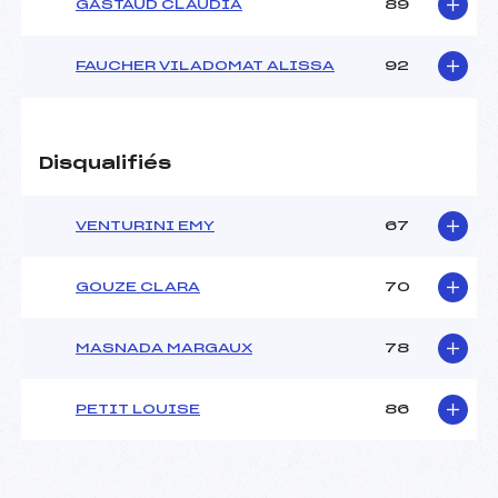
GASTAUD CLAUDIA
89
FAUCHER VILADOMAT ALISSA
92
Disqualifiés
VENTURINI EMY
67
GOUZE CLARA
70
MASNADA MARGAUX
78
PETIT LOUISE
86