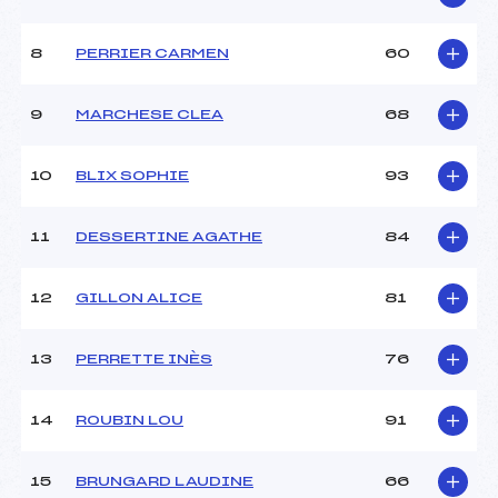
Ouvreurs A :
–
Ouvreurs B :
–
8
PERRIER CARMEN
60
Ouvreurs C :
–
Ouvreurs D :
–
Ouvreurs E :
–
9
MARCHESE CLEA
68
Météo :
–
Neige :
–
10
BLIX SOPHIE
93
MANCHE 2
11
DESSERTINE AGATHE
84
Nombre de portes :
39
Heure de départ :
14:00
12
GILLON ALICE
81
Traceur :
KEMPF (MV)
Ouvreurs A :
–
13
PERRETTE INÈS
76
Ouvreurs B :
–
Ouvreurs C :
–
Ouvreurs D :
–
14
ROUBIN LOU
91
Ouvreurs E :
–
Température départ :
–
15
BRUNGARD LAUDINE
66
Température arrivée :
–