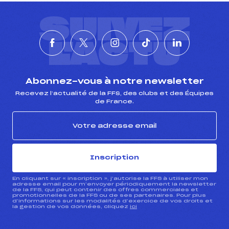
SUIVEZ
L'ACTU
Abonnez-vous à notre newsletter
Recevez l’actualité de la FFS, des clubs et des Équipes
de France.
Inscription
En cliquant sur « inscription », j’autorise la FFS à utiliser mon
adresse email pour m’envoyer périodiquement la newsletter
de la FFS, qui peut contenir des offres commerciales et
promotionnelles de la FFS ou de ses partenaires. Pour plus
d’informations sur les modalités d’exercice de vos droits et
la gestion de vos données, cliquez
ici