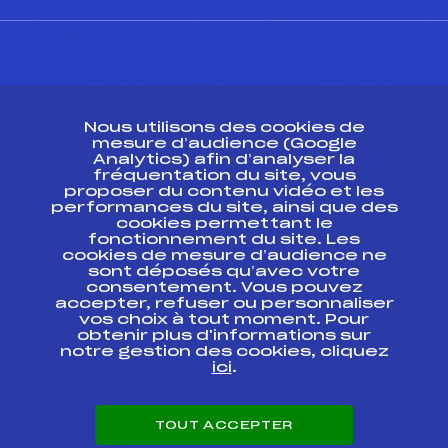
CONTACT
Nous utilisons des cookies de
ESPACE PRESSE
mesure d’audience (Google
Analytics) afin d’analyser la
fréquentation du site, vous
Ressources
proposer du contenu vidéo et les
performances du site, ainsi que des
Pass’Neige
cookies permettant le
Projet sportif fédéral
fonctionnement du site. Les
cookies de mesure d’audience ne
Projet de performance fédéral
sont déposés qu’avec votre
Antidopage
consentement. Vous pouvez
Pôle Développement, Formation, Suivi
accepter, refuser ou personnaliser
Scientifique
vos choix à tout moment. Pour
Listes ministérielles
obtenir plus d'informations sur
notre gestion des cookies, cliquez
Pôle vie de l’athlète
ici
.
Enseignement professionnel
Informatique et chronométrage
Circuits
TOUT ACCEPTER
Carrières