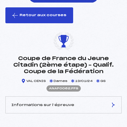
Retour aux courses
foi(s) le ski
Coupe de France du Jeune
Citadin (2ème étape) – Qualif.
Coupe de la Fédération
VAL CENIS
Dames
13/01/24
GS
ANAF0062.FFS
Informations sur l’épreuve
JURY DE COMPÉTITION