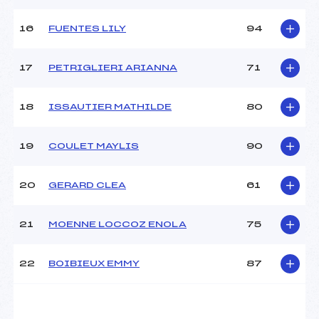
16
FUENTES LILY
94
Pénalité appliquée :
131.9700
Catégorie :
U16
17
PETRIGLIERI ARIANNA
71
18
ISSAUTIER MATHILDE
80
19
COULET MAYLIS
90
20
GERARD CLEA
61
21
MOENNE LOCCOZ ENOLA
75
22
BOIBIEUX EMMY
87