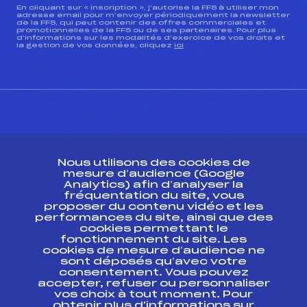
En cliquant sur « inscription », j’autorise la FFS à utiliser mon
adresse email pour m’envoyer périodiquement la newsletter
de la FFS, qui peut contenir des offres commerciales et
promotionnelles de la FFS ou de ses partenaires. Pour plus
d’informations sur les modalités d’exercice de vos droits et
la gestion de vos données, cliquez
ici
CONTACT
Nous utilisons des cookies de
ESPACE PRESSE
mesure d’audience (Google
Analytics) afin d’analyser la
fréquentation du site, vous
Ressources
proposer du contenu vidéo et les
performances du site, ainsi que des
Pass’Neige
cookies permettant le
Projet sportif fédéral
fonctionnement du site. Les
cookies de mesure d’audience ne
Projet de performance fédéral
sont déposés qu’avec votre
Antidopage
consentement. Vous pouvez
Pôle Développement, Formation, Suivi
accepter, refuser ou personnaliser
Scientifique
vos choix à tout moment. Pour
Listes ministérielles
obtenir plus d'informations sur