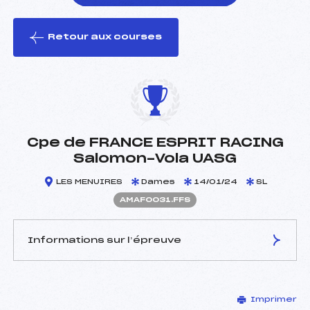
Retour aux courses
foi(s) le ski
Cpe de FRANCE ESPRIT RACING
Salomon-Vola UASG
LES MENUIRES
Dames
14/01/24
SL
AMAF0031.FFS
Informations sur l’épreuve
JURY DE COMPÉTITION
Imprimer
Délégué Technique :
BELLIN GUILLAUME (SA)