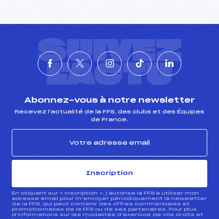
SUIVEZ
L'ACTU
Abonnez-vous à notre newsletter
Recevez l’actualité de la FFS, des clubs et des Équipes
de France.
Inscription
En cliquant sur « inscription », j’autorise la FFS à utiliser mon
adresse email pour m’envoyer périodiquement la newsletter
de la FFS, qui peut contenir des offres commerciales et
promotionnelles de la FFS ou de ses partenaires. Pour plus
d’informations sur les modalités d’exercice de vos droits et