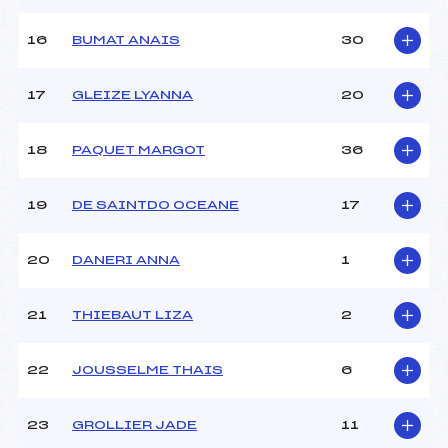
Pénalité appliquée :
77.2200
16
BUMAT ANAIS
30
Catégorie :
U16
17
GLEIZE LYANNA
20
18
PAQUET MARGOT
36
19
DE SAINTDO OCEANE
17
20
DANERI ANNA
1
21
THIEBAUT LIZA
2
22
JOUSSELME THAIS
6
23
GROLLIER JADE
11