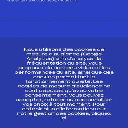
la gestion de vos données, cliquez
ici
CONTACT
Nous utilisons des cookies de
ESPACE PRESSE
mesure d’audience (Google
Analytics) afin d’analyser la
fréquentation du site, vous
Ressources
proposer du contenu vidéo et les
performances du site, ainsi que des
Pass’Neige
cookies permettant le
Projet sportif fédéral
fonctionnement du site. Les
cookies de mesure d’audience ne
Projet de performance fédéral
sont déposés qu’avec votre
Antidopage
consentement. Vous pouvez
Pôle Développement, Formation, Suivi
accepter, refuser ou personnaliser
Scientifique
vos choix à tout moment. Pour
Listes ministérielles
obtenir plus d'informations sur
notre gestion des cookies, cliquez
Pôle vie de l’athlète
ici
.
Enseignement professionnel
Informatique et chronométrage